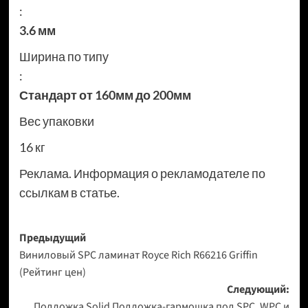
:
3.6 мм
Ширина по типу
:
Стандарт от 160мм до 200мм
Вес упаковки
16 кг
Реклама. Информация о рекламодателе по
ссылкам в статье.
Навигация
Предыдущий
Виниловый SPC ламинат Royce Rich R66216 Griffin
записи
(Рейтинг цен)
Следующий:
Подложка Solid Подложка-гармошка под SPC, WPC и