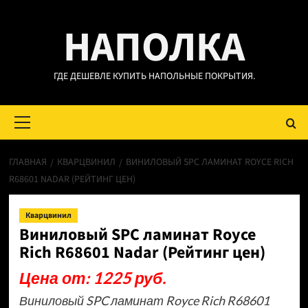
Перейти
НАПОЛКА
к
содержимому
ГДЕ ДЕШЕВЛЕ КУПИТЬ НАПОЛЬНЫЕ ПОКРЫТИЯ.
Основное
меню
ГЛАВНАЯ
КВАРЦВИНИЛ
ВИНИЛОВЫЙ SPC ЛАМИНАТ ROYCE RICH
R68601 NADAR (РЕЙТИНГ ЦЕН)
Кварцвинил
Виниловый SPC ламинат Royce
Rich R68601 Nadar (Рейтинг цен)
Цена от: 1225 руб.
Виниловый SPC ламинат Royce Rich R68601