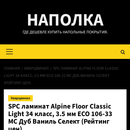
Перейти
НАПОЛКА
к
содержимому
ГДЕ ДЕШЕВЛЕ КУПИТЬ НАПОЛЬНЫЕ ПОКРЫТИЯ.
Основное
меню
ГЛАВНАЯ
КВАРЦВИНИЛ
SPC ЛАМИНАТ ALPINE FLOOR CLASSIC
LIGHT 34 КЛАСС, 3.5 ММ ECO 106-33 МС ДУБ ВАНИЛЬ СЕЛЕКТ
(РЕЙТИНГ ЦЕН)
Кварцвинил
SPC ламинат Alpine Floor Classic
Light 34 класс, 3.5 мм ECO 106-33
МС Дуб Ваниль Селект (Рейтинг
цен)