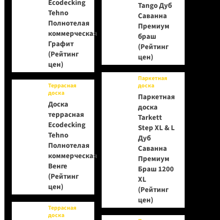
Ecodecking
Tango Дуб
Tehno
Саванна
Полнотелая
Премиум
коммерческая
браш
Графит
(Рейтинг
(Рейтинг
цен)
цен)
Паркетная
Террасная
доска
доска
Паркетная
Доска
доска
террасная
Tarkett
Ecodecking
Step XL & L
Tehno
Дуб
Полнотелая
Саванна
коммерческая
Премиум
Венге
Браш 1200
(Рейтинг
XL
цен)
(Рейтинг
цен)
Террасная
доска