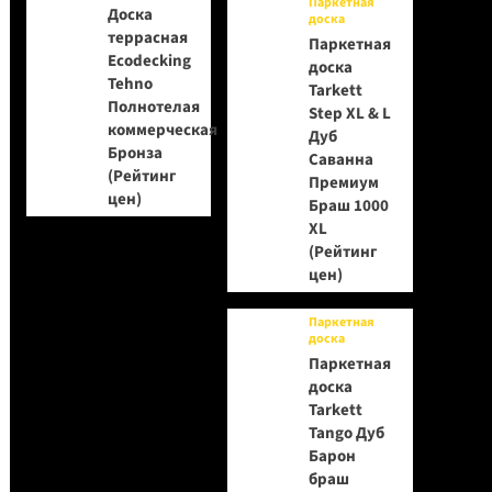
Паркетная
Доска
доска
террасная
Паркетная
Ecodecking
доска
Tehno
Tarkett
Полнотелая
Step XL & L
коммерческая
Дуб
Бронза
Саванна
(Рейтинг
Премиум
цен)
Браш 1000
XL
(Рейтинг
цен)
Паркетная
доска
Паркетная
доска
Tarkett
Tango Дуб
Барон
браш