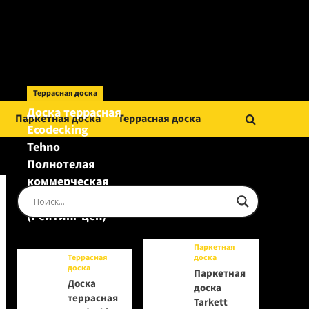
Террасная доска
Доска террасная
Паркетная доска
Террасная доска
Ecodecking
Tehno
Полнотелая
коммерческая
Шоколад
(Рейтинг цен)
Паркетная
Террасная
доска
доска
Паркетная
Доска
доска
террасная
Tarkett