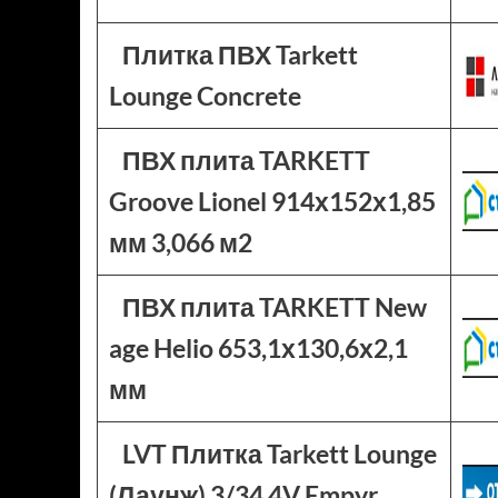
Плитка ПВХ Tarkett
Lounge Concrete
ПВХ плита TARKETT
Groove Lionel 914х152х1,85
мм 3,066 м2
ПВХ плита TARKETT New
age Helio 653,1х130,6х2,1
мм
LVT Плитка Tarkett Lounge
(Лаунж) 3/34 4V Empyr