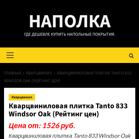
Перейти
НАПОЛКА
к
содержимому
ГДЕ ДЕШЕВЛЕ КУПИТЬ НАПОЛЬНЫЕ ПОКРЫТИЯ.
Основное
меню
ГЛАВНАЯ
КВАРЦВИНИЛ
КВАРЦВИНИЛОВАЯ ПЛИТКА TANTO 833
WINDSOR OAK (РЕЙТИНГ ЦЕН)
Кварцвинил
Кварцвиниловая плитка Tanto 833
Windsor Oak (Рейтинг цен)
Цена от: 1526 руб.
Кварцвиниловая плитка Tanto 833 Windsor Oak