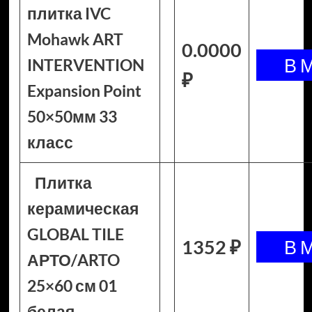
плитка IVC
Mohawk ART
0.0000
INTERVENTION
₽
Expansion Point
50×50мм 33
класс
Плитка
керамическая
GLOBAL TILE
1352 ₽
АРТО/ARTO
25×60 см 01
белая