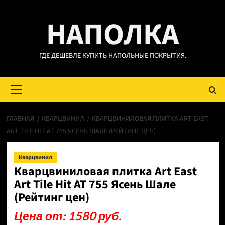
Перейти
НАПОЛКА
к
содержимому
ГДЕ ДЕШЕВЛЕ КУПИТЬ НАПОЛЬНЫЕ ПОКРЫТИЯ.
Основное
меню
ГЛАВНАЯ
КВАРЦВИНИЛ
КВАРЦВИНИЛОВАЯ ПЛИТКА ART EAST
ART TILE HIT AT 755 ЯСЕНЬ ШАЛЕ (РЕЙТИНГ ЦЕН)
Кварцвинил
Кварцвиниловая плитка Art East
Art Tile Hit AT 755 Ясень Шале
(Рейтинг цен)
Цена от: 1580 руб.