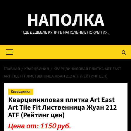
Перейти
НАПОЛКА
к
содержимому
ГДЕ ДЕШЕВЛЕ КУПИТЬ НАПОЛЬНЫЕ ПОКРЫТИЯ.
Основное
меню
ГЛАВНАЯ
КВАРЦВИНИЛ
КВАРЦВИНИЛОВАЯ ПЛИТКА ART EAST
ART TILE FIT ЛИСТВЕННИЦА ЖУАН 212 ATF (РЕЙТИНГ ЦЕН)
Кварцвинил
Кварцвиниловая плитка Art East
Art Tile Fit Лиственница Жуан 212
ATF (Рейтинг цен)
Цена от: 1150 руб.