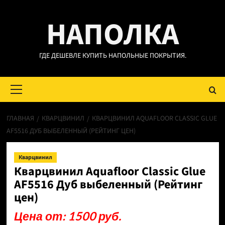
Перейти
НАПОЛКА
к
содержимому
ГДЕ ДЕШЕВЛЕ КУПИТЬ НАПОЛЬНЫЕ ПОКРЫТИЯ.
Основное
меню
ГЛАВНАЯ
КВАРЦВИНИЛ
КВАРЦВИНИЛ AQUAFLOOR CLASSIC GLUE
AF5516 ДУБ ВЫБЕЛЕННЫЙ (РЕЙТИНГ ЦЕН)
Кварцвинил
Кварцвинил Aquafloor Classic Glue
AF5516 Дуб выбеленный (Рейтинг
цен)
Цена от: 1500 руб.