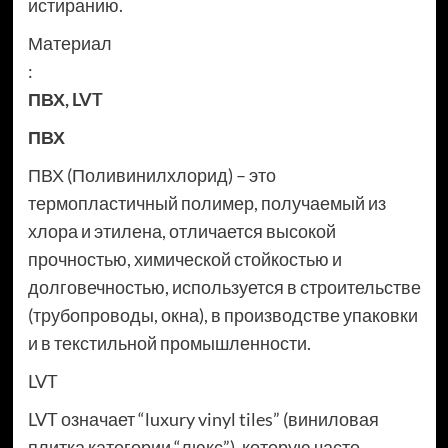
истиранию.
Материал
:
ПВХ
,
LVT
ПВХ
ПВХ (Поливинилхлорид) – это
термопластичный полимер, получаемый из
хлора и этилена, отличается высокой
прочностью, химической стойкостью и
долговечностью, используется в строительстве
(трубопроводы, окна), в производстве упаковки
и в текстильной промышленности.
LVT
LVT означает “luxury vinyl tiles” (виниловая
плитка категории “люкс”), которую часто