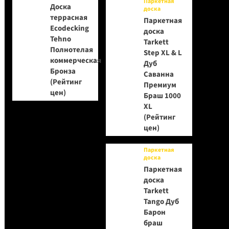
Паркетная
Доска
доска
террасная
Паркетная
Ecodecking
доска
Tehno
Tarkett
Полнотелая
Step XL & L
коммерческая
Дуб
Бронза
Саванна
(Рейтинг
Премиум
цен)
Браш 1000
XL
(Рейтинг
цен)
Паркетная
доска
Паркетная
доска
Tarkett
Tango Дуб
Барон
браш