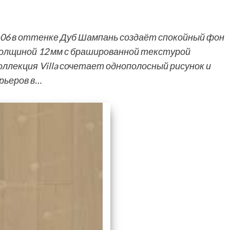
01-06 в оттенке Дуб Шампань создаёт спокойный фон
толщиной 12 мм с брашированной текстурой
ллекция Villa сочетает однополосный рисунок и
рьеров в…