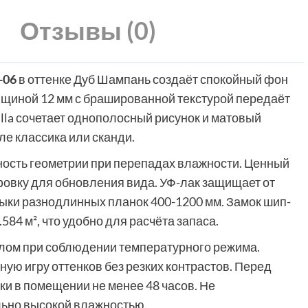
Отзывы (0)
-06
в оттенке Дуб Шампань создаёт спокойный фон
лщиной 12 мм с брашированной текстурой передаёт
lla сочетает однополосный рисунок и матовый
ле классика или сканди.
ость геометрии при перепадах влажности. Ценный
фовку для обновления вида. УФ-лак защищает от
стыки разнодлинных планок 400-1200 мм. Замок шип-
584 м², что удобно для расчёта запаса.
лом при соблюдении температурного режима.
ю игру оттенков без резких контрастов. Перед
ки в помещении не менее 48 часов. Не
льно высокой влажностью.