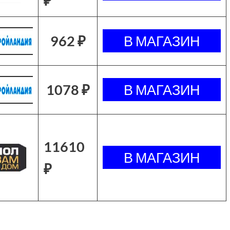
₽
962 ₽
1078 ₽
11610
₽