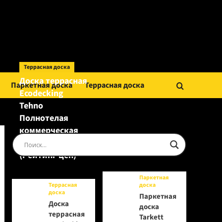
Террасная доска
Доска террасная
Паркетная доска
Террасная доска
Ecodecking
Tehno
Полнотелая
коммерческая
Шоколад
(Рейтинг цен)
Паркетная
Террасная
доска
доска
Паркетная
Доска
доска
террасная
Tarkett