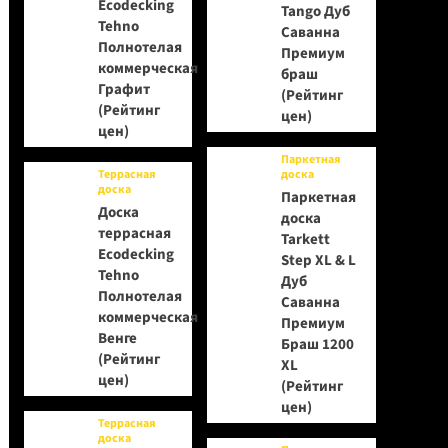
Ecodecking
Tango Дуб
Tehno
Саванна
Полнотелая
Премиум
коммерческая
браш
Графит
(Рейтинг
(Рейтинг
цен)
цен)
Паркетная
Террасная
доска
доска
Паркетная
Доска
доска
террасная
Tarkett
Ecodecking
Step XL & L
Tehno
Дуб
Полнотелая
Саванна
коммерческая
Премиум
Венге
Браш 1200
(Рейтинг
XL
цен)
(Рейтинг
цен)
Террасная
доска