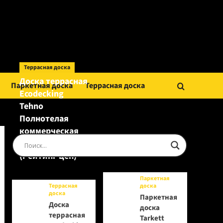
Террасная доска
Доска террасная
Паркетная доска
Террасная доска
Ecodecking
Tehno
Полнотелая
коммерческая
Шоколад
(Рейтинг цен)
Паркетная
Террасная
доска
доска
Паркетная
Доска
доска
террасная
Tarkett