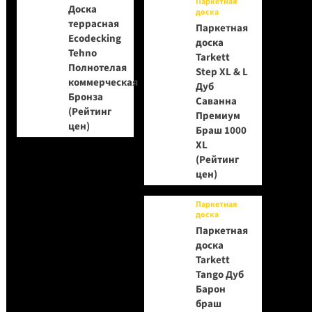
Паркетная
Доска
доска
террасная
Паркетная
Ecodecking
доска
Tehno
Tarkett
Полнотелая
Step XL & L
коммерческая
Дуб
Бронза
Саванна
(Рейтинг
Премиум
цен)
Браш 1000
XL
(Рейтинг
цен)
Паркетная
доска
Паркетная
доска
Tarkett
Tango Дуб
Барон
браш