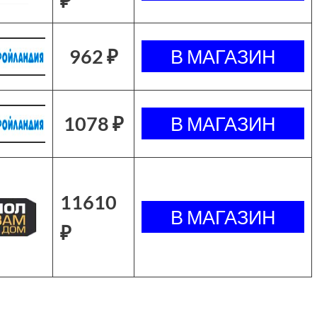
₽
962 ₽
1078 ₽
11610
₽