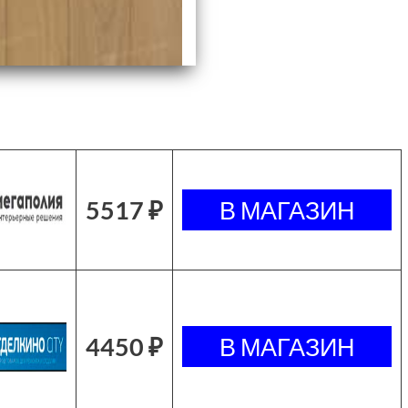
5517 ₽
4450 ₽