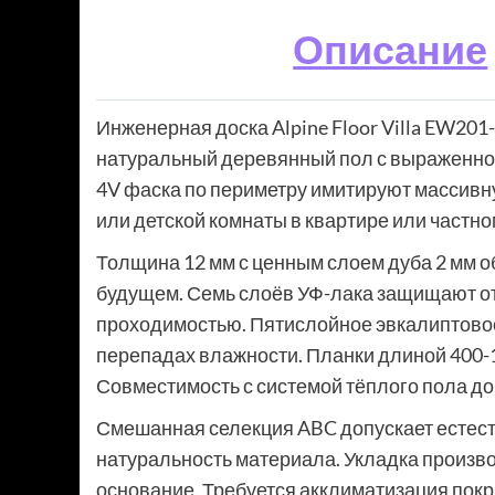
Описание
Инженерная доска Alpine Floor Villa EW20
натуральный деревянный пол с выраженной
4V фаска по периметру имитируют массивну
или детской комнаты в квартире или частно
Толщина 12 мм с ценным слоем дуба 2 мм о
будущем. Семь слоёв УФ-лака защищают от
проходимостью. Пятислойное эвкалиптовое
перепадах влажности. Планки длиной 400-
Совместимость с системой тёплого пола до
Смешанная селекция ABC допускает естеств
натуральность материала. Укладка произв
основание. Требуется акклиматизация пок