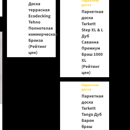
Паркетная
Доска
доска
террасная
Паркетная
Ecodecking
доска
Tehno
Tarkett
Полнотелая
Step XL & L
коммерческая
Дуб
Бронза
Саванна
(Рейтинг
Премиум
цен)
Браш 1000
XL
(Рейтинг
цен)
Паркетная
доска
Паркетная
доска
Tarkett
Tango Дуб
Барон
браш