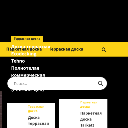
Террасная доска
Доска террасная
Паркетная доска
Террасная доска
Ecodecking
Tehno
Полнотелая
коммерческая
Шоколад
(Рейтинг цен)
Паркетная
Террасная
доска
доска
Паркетная
Доска
доска
террасная
Tarkett