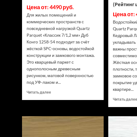
(Рейтинг 
Цена от: 4490 руб.
Цена от: 
Для жилых помещений и
коммерческих пространств с
Водостойки
повседневной нагрузкой Quartz
Quartz Parq
Parquet «Классик 7/1,2 мм» Дуб
Кедровый Л
Конго 1258-54 подходит за счёт
укладывать 
жёсткой SPC-основы, водостойкой
важны прост
конструкции и замкового монтажа.
совместимо
Это кварцевый паркет с
Жёсткая ос
однополосным древесным
плотности, 
рисунком, матовой поверхностью
замковое с
под УФ-лаком и...
покрытие у
квартире...
Прочитать
Читать далее
больше
Читать дале
о
Кварцевый
паркет
Quartz
Parquet
Классик