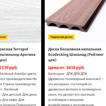
Классик
цен)
7/1,2
мм
Дуб
Кедровый
Латте
1258-
59
оска
Террасная доска
(Рейтинг
цен)
расная Terrapol
Доска бесшовная напольная
ультиколор Арктика
Ecodecking Шоколад (Рейтинг
цен)
цен)
2139 руб.
Цена от: 1818 руб.
 Белёный Атрибут цвета
Категория : ДПК ДПК ДПК
ого производителем Не
(Древесно-полимерный композит) –
ся Страна производства
это материал, состоящий из
ет : Белёный
древесных волокон и полимерных
: Для детской, Для дачи,
смол, что делает его прочным,
, Для кафе, Для
устойчивым к внешним
ля балкона Поверхность
воздействиям и долговечным,