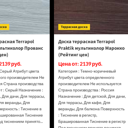
оска
Террасная доска
расная Terrapol
Доска террасная Terrapol
ультиколор Прованс
Praktik мультиколор Марокко
цен)
(Рейтинг цен)
2139 руб.
Цена от: 2139 руб.
 Серый Атрибут цвета
Категория : Темно-коричневый
ого производителем Не
Атрибут цвета определенного
ся Страна производства
производителем Не используется
ет : Серый Назначение :
Страна производства : Россия
, Для дачи, Для террасы,
Назначение : Для детской, Для дачи,
ля веранды, Для
Для террасы, Для кафе, Для
ерхность : Тиснение в
веранды, Для балкона Поверхность
рашированная Тиснение
: Тиснение в регистр,
од тиснением принято...
Брашированная Тиснение в регистр
Под тиснением принято понимать...