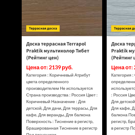
Террасная доска
Террасная д
Доска террасная Terrapol
Доска тер
Praktik мультиколор Тибет
Praktik м
(Рейтинг цен)
(Рейтинг 
Цена от: 2139 руб.
Цена от: 
Категория : Коричневый Атрибут
Категория :
цвета определенного
определенн
производителем Не используется
использует
Страна производства : Россия Цвет :
: Россия Цв
Коричневый Назначение : Для
Для детской
детской, Для дачи, Для террасы, Для
Для кафе, Д
кафе, Для веранды, Для балкона
балкона Пов
Поверхность : Тиснение в регистр,
регистр, Б
Брашированная Тиснение в регистр
в регистр П
Под тиснением...