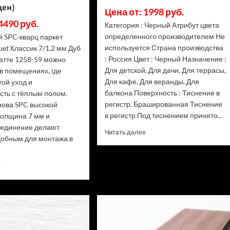
цен)
Цена от: 1998 руб.
4490 руб.
Категория : Черный Атрибут цвета
определенного производителем Не
й SPC-кварц паркет
используется Страна производства
uet Классик 7/1,2 мм Дуб
: Россия Цвет : Черный Назначение :
атте 1258-59 можно
Для детской, Для дачи, Для террасы,
в помещениях, где
Для кафе, Для веранды, Для
ой уход и
балкона Поверхность : Тиснение в
сть с тёплым полом.
регистр, Брашированная Тиснение
нова SPC высокой
в регистр Под тиснением принято...
толщина 7 мм и
оединение делают
Прочитать
Читать далее
добным для монтажа в
больше
о
Доска
Прочитать
е
террасная
больше
Terrapol
о
Praktik
Кварцевый
мультиколор
паркет
Кантри
Quartz
3D
Parquet
(Рейтинг