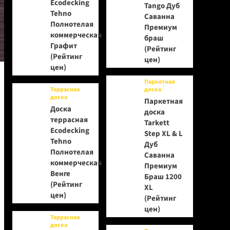
Ecodecking
Tango Дуб
Tehno
Саванна
Полнотелая
Премиум
коммерческая
браш
Графит
(Рейтинг
(Рейтинг
цен)
цен)
Паркетная
Террасная
доска
доска
Паркетная
Доска
доска
террасная
Tarkett
Ecodecking
Step XL & L
Tehno
Дуб
Полнотелая
Саванна
коммерческая
Премиум
Венге
Браш 1200
(Рейтинг
XL
цен)
(Рейтинг
цен)
Террасная
доска