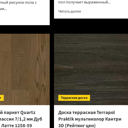
пол получает выраженный...
тный рисунок пола с
и...
Прочитать
Читать далее
больше
Прочитать
е
о
больше
Кварцевый
о
паркет
Кварцевый
Quartz
паркет
Parquet
Quartz
Классик
Parquet
7/1,2
Классик
мм
7/1,2
Дуб
мм
Лимба
Дуб
405
Медовый
(Рейтинг
Раф
цен)
463
(Рейтинг
т
Террасная доска
цен)
й паркет Quartz
Доска террасная Terrapol
лассик 7/1,2 мм Дуб
Praktik мультиколор Кантри
Латте 1258-59
3D (Рейтинг цен)