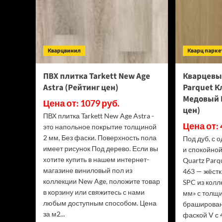
браш
(Рейтинг
цен)
Кварцвинил
Кварц парке
ПВХ плитка Tarkett New Age
Кварцевы
Astra (Рейтинг цен)
Parquet К
Медовый 
Цена от: 1079 руб.
цен)
ПВХ плитка Tarkett New Age Astra -
Цена от: 
это напольное покрытие толщиной
2 мм, Без фаски. Поверхность пола
Под дуб, с
имеет рисунок Под дерево. Если вы
и спокойной
хотите купить в нашем интернет-
Quartz Par
магазине виниловый пол из
463 — жёстк
коллекции New Age, положите товар
SPC из колл
в корзину или свяжитесь с нами
мм» с толщ
любым доступным способом. Цена
браширован
за м2...
фаской V с 