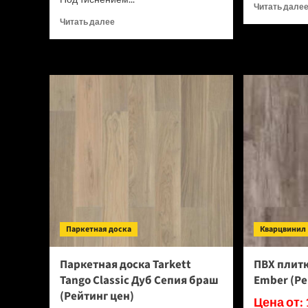
Читать дале
Прочитать
Читать далее
больше
о
Доска
террасная
Terrapol
Praktik
мультиколор
Тибет
(Рейтинг
цен)
Паркетная доска
Кварцвинил
Паркетная доска Tarkett
ПВХ плитк
Tango Classic Дуб Сепия браш
Ember (Ре
(Рейтинг цен)
Цена от: 