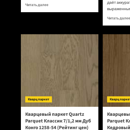
даёт аккура
Прочитать
Читать далее
выраженным
больше
о
Читать дале
ПВХ
плитка
Tarkett
New
Age
Astra
(Рейтинг
цен)
Кварц паркет
Кварц парке
Кварцевый паркет Quartz
Кварцевы
Parquet Классик 7/1,2 мм Дуб
Parquet К
Конго 1258-54 (Рейтинг цен)
Кедровый 