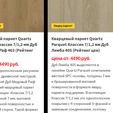
т
Кварц паркет
й паркет Quartz
Кварцевый паркет Quartz
лассик 7/1,2 мм Дуб
Parquet Классик 7/1,2 мм Дуб
Раф 463 (Рейтинг
Лимба 405 (Рейтинг цен)
Цена от: 4490 руб.
4490 руб.
Дуб Лимба 405 выделяется в
линейке Quartz Parquet сочетанием
 однополосным рисунком
жёсткой SPC-основы, толщины 7 мм
 древесной текстурой,
и брашированной матовой
quet Дуб Медовый Раф
поверхности в формате кварц-
ий кварцевый паркет
паркета под дерево. В коллекции
екции «Классик 7/1,2
Классик 7/1,2 мм это однополосное
иной 7 мм, матовой
покрытие с 4-сторонней V-фаской и
ной поверхностью и
замковым соединением, поэтому
4 сторон. Такой формат