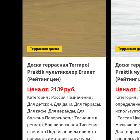
7/1,2
мм
Дуб
Конго
1258-
54
(Рейтинг
цен)
Террасная доска
Террасная д
Доска террасная Terrapol
Доска тер
Praktik мультиколор Египет
Praktik м
(Рейтинг цен)
(Рейтинг 
Цена от: 2139 руб.
Цена от: 
Категория : Россия Назначение :
Категория :
Для детской, Для дачи, Для террасы,
определенн
Для кафе, Для веранды, Для
использует
балкона Поверхность : Тиснение в
: Россия Цв
регистр, Брашированная Тиснение
Назначение 
в регистр Под тиснением принято
Для террасы
понимать имитацию структуры
веранды, Д