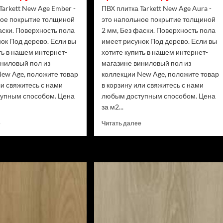
Tarkett New Age Ember -
ПВХ плитка Tarkett New Age Aura -
ное покрытие толщиной
это напольное покрытие толщиной
аски. Поверхность пола
2 мм, Без фаски. Поверхность пола
ок Под дерево. Если вы
имеет рисунок Под дерево. Если вы
ть в нашем интернет-
хотите купить в нашем интернет-
иниловый пол из
магазине виниловый пол из
New Age, положите товар
коллекции New Age, положите товар
ли свяжитесь с нами
в корзину или свяжитесь с нами
упным способом. Цена
любым доступным способом. Цена
за м2...
Прочитать
Прочитать
е
Читать далее
больше
больше
о
о
ПВХ
ПВХ
плитка
плитка
Tarkett
Tarkett
New
New
Age
Age
Ember
Aura
(Рейтинг
(Рейтинг
цен)
цен)