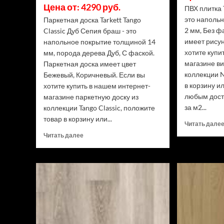
Цена от: 4290 руб.
ПВХ плитка 
это наполь
Паркетная доска Tarkett Tango
2 мм, Без ф
Classic Дуб Сепия браш - это
имеет рисун
напольное покрытие толщиной 14
хотите купи
мм, порода дерева Дуб, С фаской.
магазине в
Паркетная доска имеет цвет
коллекции 
Бежевый, Коричневый. Если вы
в корзину и
хотите купить в нашем интернет-
любым дост
магазине паркетную доску из
за м2...
коллекции Tango Classic, положите
товар в корзину или...
Читать дале
Прочитать
Читать далее
больше
о
Паркетная
доска
Tarkett
Tango
Classic
Дуб
Сепия