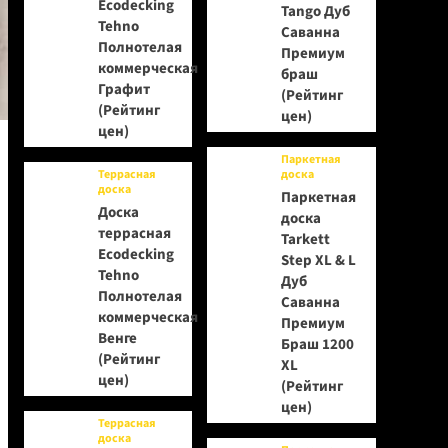
Ecodecking
Tango Дуб
Tehno
Саванна
Полнотелая
Премиум
коммерческая
браш
Графит
(Рейтинг
(Рейтинг
цен)
цен)
Паркетная
Террасная
доска
доска
Паркетная
Доска
доска
террасная
Tarkett
Ecodecking
Step XL & L
Tehno
Дуб
Полнотелая
Саванна
коммерческая
Премиум
Венге
Браш 1200
(Рейтинг
XL
цен)
(Рейтинг
цен)
Террасная
доска