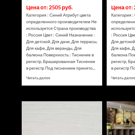
Цена от: 2505 руб.
Цена от: 
Категория : Синий Атрибут цвета
Категория :
определенного производителем Не
определенн
используется Страна производства
использует
: Россия Цвет : Синий Назначение :
: Россия Цв
Для детской, Для дачи, Для террасы,
Для детской
Для кафе, Для веранды, Для
Для кафе, Д
балкона Поверхность : Тиснение в
балкона Пов
регистр, Брашированная Тиснение
регистр, Б
в регистр Под тиснением принято...
в регистр П
Прочитать
Читать далее
Читать дале
больше
о
Доска
террасная
Terrapol
Praktik
моноколор
Лазурит
(Рейтинг
цен)