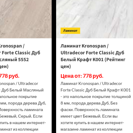
4278
Шпиц
(Рейтинг
(Рейтинг
цен)
цен)
Ламинат
ronospan /
Ламинат Kronospan /
 Forte Classic Дуб
Ultradecor Forte Classic Дуб
сляный 5552
Белый Крафт K001 (Рейтинг
цен)
цен)
778 руб.
Цена от: 778 руб.
nospan / Ultradecor
Ламинат Kronospan / Ultradecor
ic Дуб Белый Масляный
Forte Classic Дуб Белый Крафт K001
напольное покрытие
- это напольное покрытие толщиной
мм, порода дерева Дуб,
8 мм, порода дерева Дуб, Без
 Поверхность ламината
фаски. Поверхность ламината
 Бежевый, Серый. Если
имеет цвет Бежевый. Если вы
упить в нашем интернет-
хотите купить в нашем интернет-
аминат из коллекции
магазине ламинат из коллекции