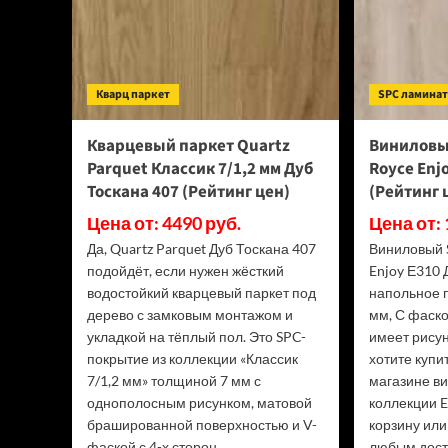
Кварц паркет
SPC ламина
Кварцевый паркет Quartz
Виниловы
Parquet Классик 7/1,2 мм Дуб
Royce Enj
Тоскана 407 (Рейтинг цен)
(Рейтинг 
Цена от: 4490 руб.
Цена от: 
Да, Quartz Parquet Дуб Тоскана 407
Виниловый 
подойдёт, если нужен жёсткий
Enjoy Е310 
водостойкий кварцевый паркет под
напольное 
дерево с замковым монтажом и
мм, С фаско
укладкой на тёплый пол. Это SPC-
имеет рисун
покрытие из коллекции «Классик
хотите купи
7/1,2 мм» толщиной 7 мм с
магазине в
однополосным рисунком, матовой
коллекции E
брашированной поверхностью и V-
корзину или
фаской с 4-х сторон.
любым дост