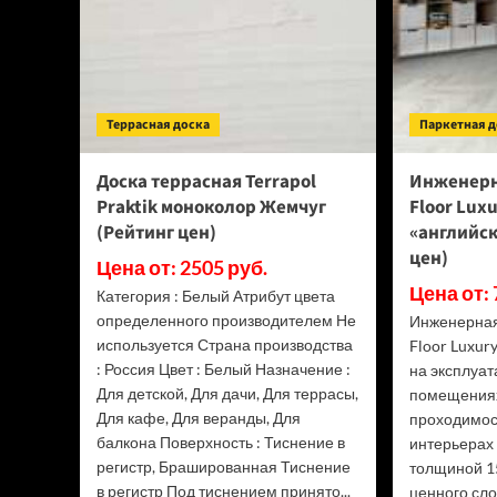
Террасная доска
Паркетная 
Доска террасная Terrapol
Инженерн
Praktik моноколор Жемчуг
Floor Lux
(Рейтинг цен)
«английск
цен)
Цена от: 2505 руб.
Цена от: 
Категория : Белый Атрибут цвета
определенного производителем Не
Инженерная
используется Страна производства
Floor Luxur
: Россия Цвет : Белый Назначение :
на эксплуа
Для детской, Для дачи, Для террасы,
помещениях
Для кафе, Для веранды, Для
проходимос
балкона Поверхность : Тиснение в
интерьерах 
регистр, Брашированная Тиснение
толщиной 1
в регистр Под тиснением принято...
ценного сло