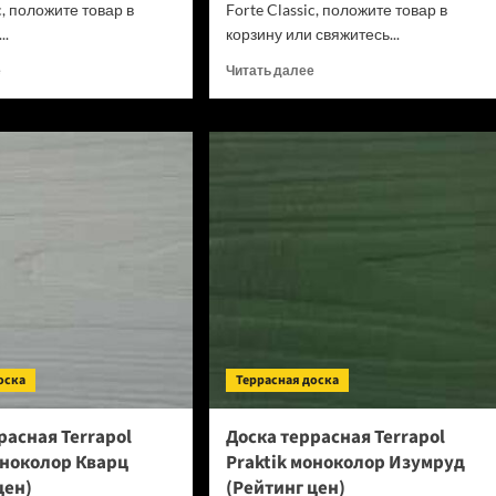
c, положите товар в
Forte Classic, положите товар в
..
корзину или свяжитесь...
Прочитать
Прочитать
е
Читать далее
больше
больше
о
о
Ламинат
Ламинат
Kronospan
Kronospan
/
/
Ultradecor
Ultradecor
Forte
Forte
Classic
Classic
Дуб
Дуб
Белый
Белый
Масляный
Крафт
5552
K001
(Рейтинг
(Рейтинг
цен)
цен)
оска
Террасная доска
расная Terrapol
Доска террасная Terrapol
оноколор Кварц
Praktik моноколор Изумруд
цен)
(Рейтинг цен)