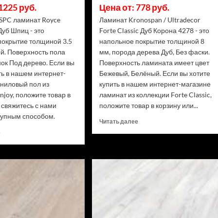
1225 руб.
Цена от: 778 руб.
SPC ламинат Royce
Ламинат Kronospan / Ultradecor
Дуб Шпиц - это
Forte Classic Дуб Корона 4278 - это
покрытие толщиной 3.5
напольное покрытие толщиной 8
й. Поверхность пола
мм, порода дерева Дуб, Без фаски.
ок Под дерево. Если вы
Поверхность ламината имеет цвет
ть в нашем интернет-
Бежевый, Белёный. Если вы хотите
иниловый пол из
купить в нашем интернет-магазине
njoy, положите товар в
ламинат из коллекции Forte Classic,
 свяжитесь с нами
положите товар в корзину или...
упным способом.
Прочитать
Читать далее
больше
Прочитать
е
о
больше
Ламинат
о
Kronospan
Виниловый
/
SPC
Ultradecor
ламинат
Forte
Royce
Classic
Enjoy
Дуб
Е307
Корона
Дуб