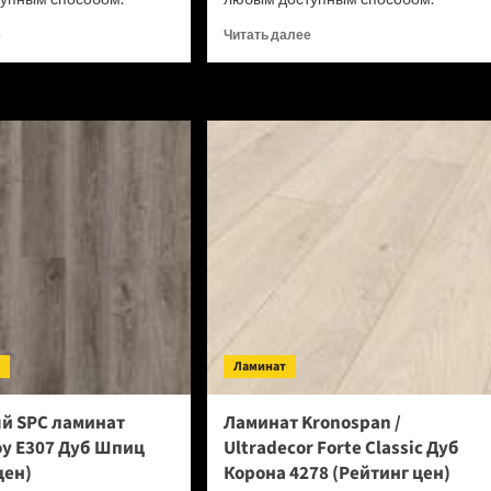
Прочитать
Прочитать
е
Читать далее
больше
больше
о
о
Виниловый
Виниловый
SPC
SPC
ламинат
ламинат
Royce
Royce
Enjoy
Enjoy
Е310
Е309
Дуб
Дуб
Эшфорд
Лауфен
(Рейтинг
(Рейтинг
цен)
цен)
т
Ламинат
й SPC ламинат
Ламинат Kronospan /
oy Е307 Дуб Шпиц
Ultradecor Forte Classic Дуб
цен)
Корона 4278 (Рейтинг цен)