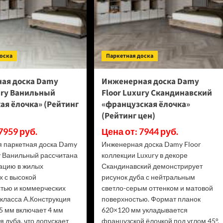
(Рейтинг
цен)
доска
Паркетная доска
ая доска Damy
Инженерная доска Damy
ury Ванильный
Floor Luxury Скандинавский
ая ёлочка» (Рейтинг
«французская ёлочка»
(Рейтинг цен)
7959 руб.
Цена от: 7944 руб.
 паркетная доска Damy
Инженерная доска Damy Floor
y Ванильный рассчитана
коллекции Luxury в декоре
тацию в жилых
Скандинавский демонстрирует
 с высокой
рисунок дуба с нейтральным
тью и коммерческих
светло-серым оттенком и матовой
класса A.Конструкция
поверхностью. Формат планок
5 мм включает 4 мм
620×120 мм укладывается
я дуба, что допускает
французской ёлочкой под углом 45°,