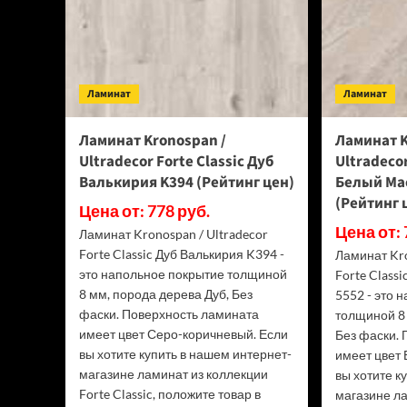
Блэкрок
(Рейтинг
цен)
Ламинат
Ламинат
Ламинат Kronospan /
Ламинат K
Ultradecor Forte Classic Дуб
Ultradecor
Валькирия K394 (Рейтинг цен)
Белый Ма
(Рейтинг 
Цена от: 778 руб.
Цена от: 
Ламинат Kronospan / Ultradecor
Forte Classic Дуб Валькирия K394 -
Ламинат Kro
это напольное покрытие толщиной
Forte Class
8 мм, порода дерева Дуб, Без
5552 - это 
фаски. Поверхность ламината
толщиной 8 
имеет цвет Серо-коричневый. Если
Без фаски.
вы хотите купить в нашем интернет-
имеет цвет
магазине ламинат из коллекции
вы хотите к
Forte Classic, положите товар в
магазине л