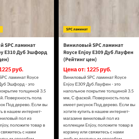
т
SPC ламинат
й SPC ламинат
Виниловый SPC ламинат
oy Е310 Дуб Эшфорд
Royce Enjoy Е309 Дуб Лауфен
цен)
(Рейтинг цен)
1225 руб.
Цена от: 1225 руб.
SPC ламинат Royce
Виниловый SPC ламинат Royce
Дуб Эшфорд - это
Enjoy Е309 Дуб Лауфен - это
покрытие толщиной 3.5
напольное покрытие толщиной 3.5
й. Поверхность пола
мм, С фаской. Поверхность пола
ок Под дерево. Если вы
имеет рисунок Под дерево. Если вы
ть в нашем интернет-
хотите купить в нашем интернет-
иниловый пол из
магазине виниловый пол из
njoy, положите товар в
коллекции Enjoy, положите товар в
 свяжитесь с нами
корзину или свяжитесь с нами
упным способом.
любым доступным способом.