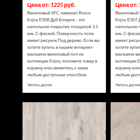
Цена от: 1225 руб.
Цена от: 
Виниловый SPC ламинат Royce
Виниловый 
Enjoy Е308 Дуб Блэкрок - это
Enjoy Е307 
напольное покрытие толщиной 3.5
напольное 
мм, С фаской. Поверхность пола
мм, С фаско
имеет рисунок Под дерево. Если вы
имеет рисун
хотите купить в нашем интернет-
хотите купи
магазине виниловый пол из
магазине в
коллекции Enjoy, положите товар в
коллекции E
корзину или свяжитесь с нами
корзину или
любым доступным способом.
любым дост
Прочитать
Читать далее
Читать дале
больше
о
Виниловый
SPC
ламинат
Royce
Enjoy
Е308
Дуб