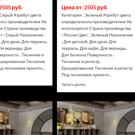
2505 руб.
Цена от: 2505 руб.
 Серый Атрибут цвета
Категория : Зеленый Атрибут цвета
ого производителем Не
определенного производителем Не
ся Страна производства
используется Страна производства
ет : Серый Назначение :
: Россия Цвет : Зеленый Назначение
, Для дачи, Для террасы,
: Для детской, Для дачи, Для
ля веранды, Для
террасы, Для кафе, Для веранды,
ерхность : Тиснение в
Для балкона Поверхность :
рашированная Тиснение
Тиснение в регистр,
од тиснением принято...
Брашированная Тиснение в регистр
Под тиснением принято...
Прочитать
е
больше
Прочитать
Читать далее
о
больше
Доска
о
террасная
Доска
Terrapol
террасная
Praktik
Terrapol
моноколор
Praktik
Кварц
моноколор
(Рейтинг
Изумруд
цен)