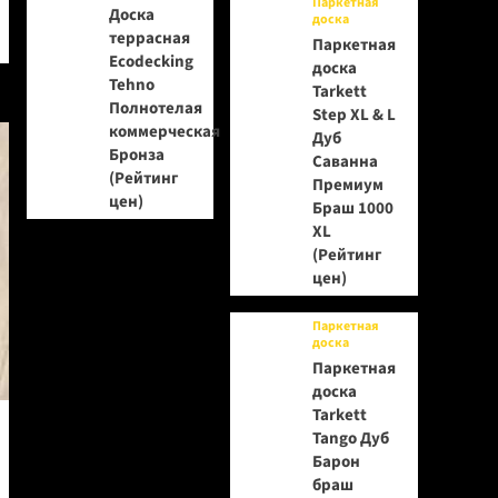
Паркетная
Доска
доска
террасная
Паркетная
Ecodecking
доска
Tehno
Tarkett
Полнотелая
Step XL & L
коммерческая
Дуб
Бронза
Саванна
(Рейтинг
Премиум
цен)
Браш 1000
XL
(Рейтинг
цен)
Паркетная
доска
Паркетная
доска
Tarkett
Tango Дуб
Барон
браш