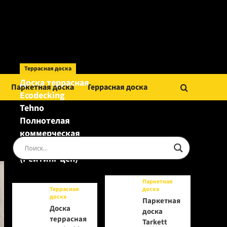
Террасная доска
Доска террасная
Паркетная доска
Террасная доска
Ecodecking
Tehno
Полнотелая
коммерческая
Шоколад
(Рейтинг цен)
Паркетная
Террасная
доска
доска
Паркетная
Доска
доска
террасная
Tarkett