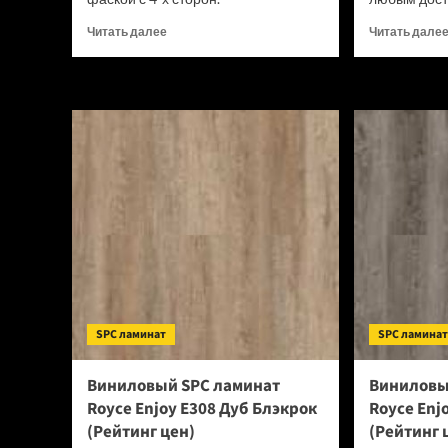
Прочитать
Читать далее
Читать дале
больше
о
Кварцевый
паркет
Quartz
Parquet
Классик
7/1,2
мм
Дуб
Тоскана
407
(Рейтинг
цен)
SPC ламинат
SPC ламина
Виниловый SPC ламинат
Виниловы
Royce Enjoy Е308 Дуб Блэкрок
Royce Enj
(Рейтинг цен)
(Рейтинг 