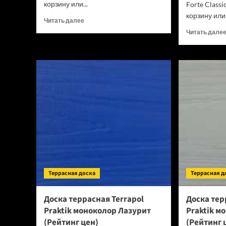
корзину или...
Forte Classi
корзину или.
Прочитать
Читать далее
больше
Читать дале
о
Ламинат
Kronospan
/
Ultradecor
Forte
Classic
Дуб
Валькирия
K394
(Рейтинг
цен)
Террасная доска
Террасная д
Доска террасная Terrapol
Доска тер
Praktik моноколор Лазурит
Praktik м
(Рейтинг цен)
(Рейтинг 