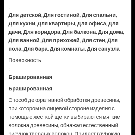
:
Для детской
,
Для гостиной
,
Для спальни
,
Для кухни
,
Для квартиры
,
Для офиса
,
Для
дачи
,
Для коридора
,
Для балкона
,
Для дома
,
Для ванной
,
Для прихожей
,
Для стен
,
Для
пола
,
Для бара
,
Для комнаты
,
Для санузла
Поверхность
:
Брашированная
Брашированная
Способ декоративной обработки древесины,
при котором на лицевой стороне изделия с
помощью жесткой щетки выбираются мягкие
волокна древесины, обнажая естественный
рисунок твердых волокон. Придает глубокую