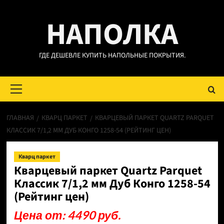
Перейти
НАПОЛКА
к
содержимому
ГДЕ ДЕШЕВЛЕ КУПИТЬ НАПОЛЬНЫЕ ПОКРЫТИЯ.
Основное
меню
ГЛАВНАЯ
КВАРЦ ПАРКЕТ
КВАРЦЕВЫЙ ПАРКЕТ QUARTZ PARQUET
КЛАССИК 7/1,2 ММ ДУБ КОНГО 1258-54 (РЕЙТИНГ ЦЕН)
Кварц паркет
Кварцевый паркет Quartz Parquet
Классик 7/1,2 мм Дуб Конго 1258-54
(Рейтинг цен)
Цена от: 4490 руб.