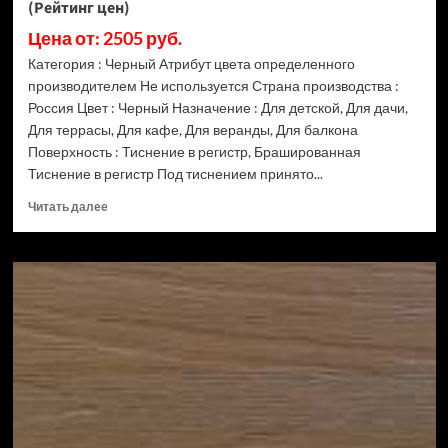
(Рейтинг цен)
Цена от: 2505 руб.
Категория : Черный Атрибут цвета определенного
производителем Не используется Страна производства :
Россия Цвет : Черный Назначение : Для детской, Для дачи,
Для террасы, Для кафе, Для веранды, Для балкона
Поверхность : Тиснение в регистр, Брашированная
Тиснение в регистр Под тиснением принято...
Прочитать
Читать далее
больше
о
Доска
террасная
Terrapol
Praktik
моноколор
Гиацинт
(Рейтинг
цен)