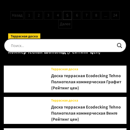
Кварцевый
паркет
Пагинация
Назад
1
2
3
4
6
7
8
24
5
…
Quartz
записей
Parquet
Далее
Классик
7/1,2
Террасная доска
мм
Доска террасная Ecodecking Tehno Полнотелая
Дуб
Кедровый
коммерческая Шоколад (Рейтинг цен)
Латте
1258-
59
Террасная доска
(Рейтинг
Доска террасная Ecodecking Tehno
цен)
Полнотелая коммерческая Графит
(Рейтинг цен)
Террасная доска
Доска террасная Ecodecking Tehno
Полнотелая коммерческая Венге
(Рейтинг цен)