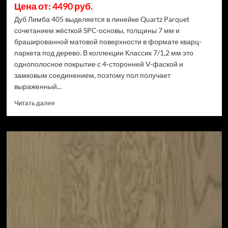
Цена от: 4490 руб.
Дуб Лимба 405 выделяется в линейке Quartz Parquet
сочетанием жёсткой SPC-основы, толщины 7 мм и
брашированной матовой поверхности в формате кварц-
паркета под дерево. В коллекции Классик 7/1,2 мм это
однополосное покрытие с 4-сторонней V-фаской и
замковым соединением, поэтому пол получает
выраженный...
Прочитать
Читать далее
больше
о
Кварцевый
паркет
Quartz
Parquet
Классик
7/1,2
мм
Дуб
Лимба
405
(Рейтинг