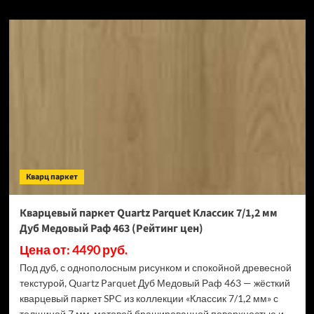
о
ПВХ
плитка
Tarkett
New
Age
Astra
(Рейтинг
цен)
Кварц паркет
Кварцевый паркет Quartz Parquet Классик 7/1,2 мм
Дуб Медовый Раф 463 (Рейтинг цен)
Цена от: 4490 руб.
Под дуб, с однополосным рисунком и спокойной древесной
текстурой, Quartz Parquet Дуб Медовый Раф 463 — жёсткий
кварцевый паркет SPC из коллекции «Классик 7/1,2 мм» с
толщиной 7 мм, матовой брашированной поверхностью и