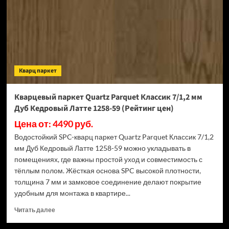
7/1,2
мм
Дуб
Конго
1258-
54
(Рейтинг
Кварц паркет
цен)
Кварцевый паркет Quartz Parquet Классик 7/1,2 мм
Дуб Кедровый Латте 1258-59 (Рейтинг цен)
Цена от: 4490 руб.
Водостойкий SPC-кварц паркет Quartz Parquet Классик 7/1,2
мм Дуб Кедровый Латте 1258-59 можно укладывать в
помещениях, где важны простой уход и совместимость с
тёплым полом. Жёсткая основа SPC высокой плотности,
толщина 7 мм и замковое соединение делают покрытие
удобным для монтажа в квартире...
Прочитать
Читать далее
больше
о