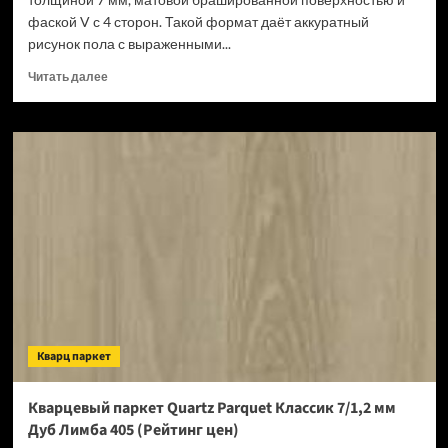
фаской V с 4 сторон. Такой формат даёт аккуратный
рисунок пола с выраженными...
Прочитать
Читать далее
больше
о
Кварцевый
паркет
Quartz
Parquet
Классик
7/1,2
мм
Дуб
Медовый
Раф
463
(Рейтинг
Кварц паркет
цен)
Кварцевый паркет Quartz Parquet Классик 7/1,2 мм
Дуб Лимба 405 (Рейтинг цен)