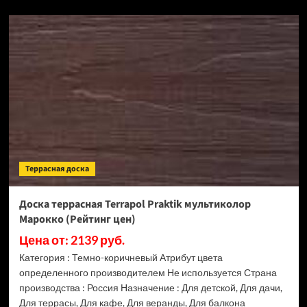
о
Доска
террасная
Terrapol
Praktik
мультиколор
Прованс
(Рейтинг
цен)
Террасная доска
Доска террасная Terrapol Praktik мультиколор
Марокко (Рейтинг цен)
Цена от: 2139 руб.
Категория : Темно-коричневый Атрибут цвета
определенного производителем Не используется Страна
производства : Россия Назначение : Для детской, Для дачи,
Для террасы, Для кафе, Для веранды, Для балкона