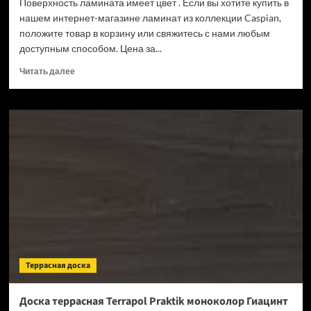
Поверхность ламината имеет цвет . Если вы хотите купить в
нашем интернет-магазине ламинат из коллекции Caspian,
положите товар в корзину или свяжитесь с нами любым
доступным способом. Цена за...
Прочитать
Читать далее
больше
о
Ламинат
Swiss
Krono
Caspian
Кристо
D1875
(Рейтинг
цен)
Террасная доска
Доска террасная Terrapol Praktik моноколор Гиацинт