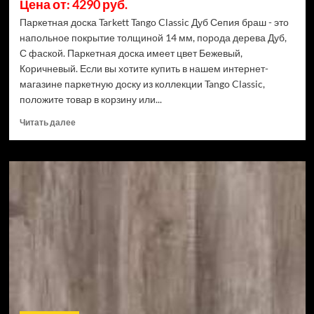
Цена от: 4290 руб.
Паркетная доска Tarkett Tango Classic Дуб Сепия браш - это
напольное покрытие толщиной 14 мм, порода дерева Дуб,
С фаской. Паркетная доска имеет цвет Бежевый,
Коричневый. Если вы хотите купить в нашем интернет-
магазине паркетную доску из коллекции Tango Classic,
положите товар в корзину или...
Прочитать
Читать далее
больше
о
Паркетная
доска
Tarkett
Tango
Classic
Дуб
Сепия
браш
(Рейтинг
цен)