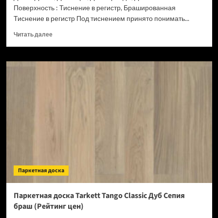
Поверхность : Тиснение в регистр, Брашированная
Тиснение в регистр Под тиснением принято понимать...
Прочитать
Читать далее
больше
о
Доска
террасная
Terrapol
Praktik
мультиколор
Марокко
(Рейтинг
цен)
Паркетная доска
Паркетная доска Tarkett Tango Classic Дуб Сепия
браш (Рейтинг цен)