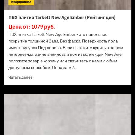
Кварцвинил
ПВХ плитка Tarkett New Age Ember (Рейтинг цен)
Цена от: 1079 руб.
ПВХ плитка Tarkett New Age Ember - это напольное
покрытие толщиной 2 мм, Без фаски. Поверхность пола
имеет рисунок Под дерево. Если вы хотите купить в нашем
интернет-магазине виниловый пол из коллекции New Age,
положите товар в корзину или свяжитесь с нами любым
доступным способом. Цена за м2...
Прочитать
Читать далее
больше
о
ПВХ
плитка
Tarkett
New
Age
Ember
(Рейтинг
цен)