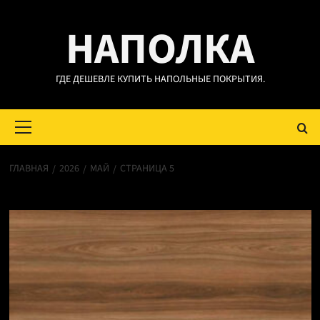
Перейти
НАПОЛКА
к
содержимому
ГДЕ ДЕШЕВЛЕ КУПИТЬ НАПОЛЬНЫЕ ПОКРЫТИЯ.
Основное
меню
ГЛАВНАЯ
2026
МАЙ
СТРАНИЦА 5
Месяц:
Май 2026