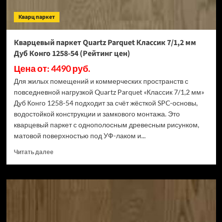
цен)
Кварц паркет
Кварцевый паркет Quartz Parquet Классик 7/1,2 мм
Дуб Конго 1258-54 (Рейтинг цен)
Цена от: 4490 руб.
Для жилых помещений и коммерческих пространств с
повседневной нагрузкой Quartz Parquet «Классик 7/1,2 мм»
Дуб Конго 1258-54 подходит за счёт жёсткой SPC-основы,
водостойкой конструкции и замкового монтажа. Это
кварцевый паркет с однополосным древесным рисунком,
матовой поверхностью под УФ-лаком и...
Прочитать
Читать далее
больше
о
Кварцевый
паркет
Quartz
Parquet
Классик