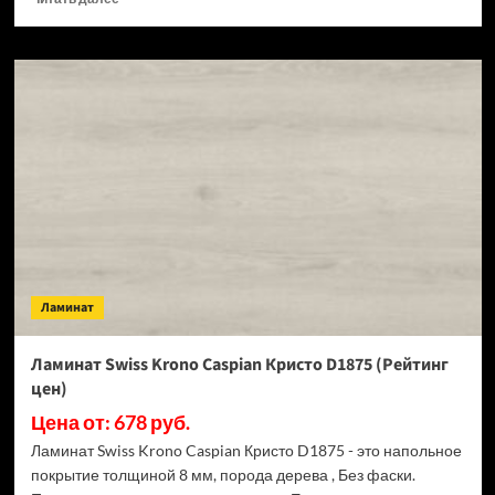
больше
о
Ламинат
Swiss
Krono
Caspian
Мейсса
D50397
(Рейтинг
цен)
Ламинат
Ламинат Swiss Krono Caspian Кристо D1875 (Рейтинг
цен)
Цена от: 678 руб.
Ламинат Swiss Krono Caspian Кристо D1875 - это напольное
покрытие толщиной 8 мм, порода дерева , Без фаски.