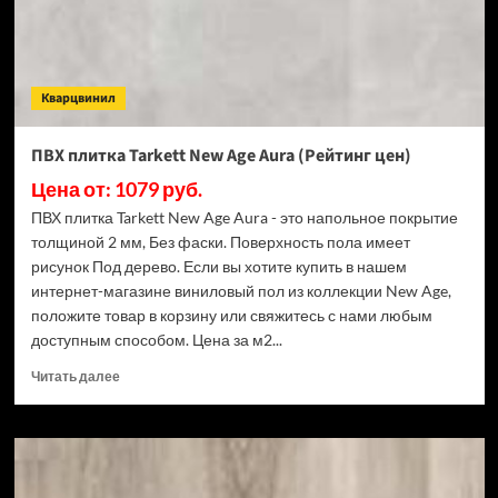
Кварцвинил
ПВХ плитка Tarkett New Age Aura (Рейтинг цен)
Цена от: 1079 руб.
ПВХ плитка Tarkett New Age Aura - это напольное покрытие
толщиной 2 мм, Без фаски. Поверхность пола имеет
рисунок Под дерево. Если вы хотите купить в нашем
интернет-магазине виниловый пол из коллекции New Age,
положите товар в корзину или свяжитесь с нами любым
доступным способом. Цена за м2...
Прочитать
Читать далее
больше
о
ПВХ
плитка
Tarkett