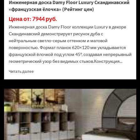
Инженерная доска Damy Floor Luxury Скандинавский
«французская ёлочка» (Рейтинг цен)
Цена от: 7944 руб.
Инженерная доска Damy Floor коллекции Luxury в декоре
Скандинавский демонстрирует рисунок дуба с
нейтральным светло-серым оттенком и матовой
поверхностью. Формат планок 620×120 мм укладывается
французской ёлочкой под углом 45°, создавая непрерывный
геометрический узор без видимых стыков.Конструкция...
Прочитать
Читать далее
больше
о
Инженерная
доска
Damy
Floor
Luxury
Скандинавский
«французская
ёлочка»
(Рейтинг