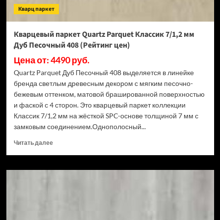
цен)
Кварц паркет
Кварцевый паркет Quartz Parquet Классик 7/1,2 мм
Дуб Песочный 408 (Рейтинг цен)
Цена от: 4490 руб.
Quartz Parquet Дуб Песочный 408 выделяется в линейке
бренда светлым древесным декором с мягким песочно-
бежевым оттенком, матовой брашированной поверхностью
и фаской с 4 сторон. Это кварцевый паркет коллекции
Классик 7/1,2 мм на жёсткой SPC-основе толщиной 7 мм с
замковым соединением.Однополосный...
Прочитать
Читать далее
больше
о
Кварцевый
паркет
Quartz
Parquet
Классик
7/1,2