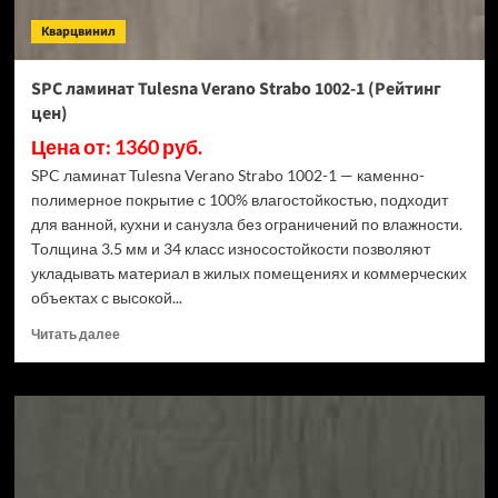
Кварцвинил
SPC ламинат Tulesna Verano Strabo 1002-1 (Рейтинг
цен)
Цена от: 1360 руб.
SPC ламинат Tulesna Verano Strabo 1002-1 — каменно-
полимерное покрытие с 100% влагостойкостью, подходит
для ванной, кухни и санузла без ограничений по влажности.
Толщина 3.5 мм и 34 класс износостойкости позволяют
укладывать материал в жилых помещениях и коммерческих
объектах с высокой...
Прочитать
Читать далее
больше
о
SPC
ламинат
Tulesna
Verano
Strabo