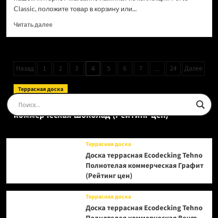
Classic, положите товар в корзину или...
Прочитать
Читать далее
больше
о
Ламинат
Kronospan
Пагинация
Назад
1
2
3
5
6
7
24
Далее
4
…
/
записей
Ultradecor
Forte
Террасная доска
Classic
Доска террасная Ecodecking Tehno Полнотелая
Дуб
коммерческая Шоколад (Рейтинг цен)
Альпийский
5303
(Рейтинг
цен)
Террасная доска
Доска террасная Ecodecking Tehno
Полнотелая коммерческая Графит
(Рейтинг цен)
Террасная доска
Доска террасная Ecodecking Tehno