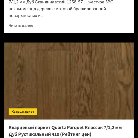
7/1,2 мм Дуб Скандинавский 1258-57 — жёсткое SPC-
покрытие под дерево с матовой брашированной
поверхностью и...
Прочитать
Читать далее
больше
о
Кварцевый
паркет
Quartz
Parquet
Классик
7/1,2
мм
Дуб
Скандинавский
1258-
57
(Рейтинг
Кварц паркет
цен)
Кварцевый паркет Quartz Parquet Классик 7/1,2 мм
Дуб Рустикальный 410 (Рейтинг цен)