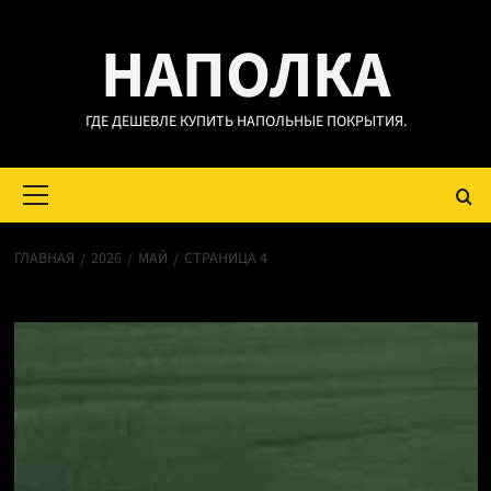
Перейти
НАПОЛКА
к
содержимому
ГДЕ ДЕШЕВЛЕ КУПИТЬ НАПОЛЬНЫЕ ПОКРЫТИЯ.
Основное
меню
ГЛАВНАЯ
2026
МАЙ
СТРАНИЦА 4
Месяц:
Май 2026