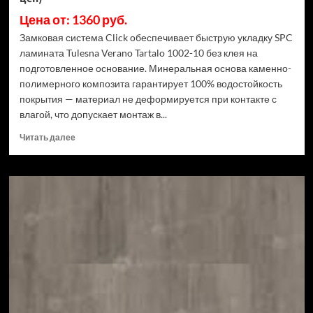
Цена от: 1360 руб.
Замковая система Click обеспечивает быструю укладку SPC
ламината Tulesna Verano Tartalo 1002-10 без клея на
подготовленное основание. Минеральная основа каменно-
полимерного композита гарантирует 100% водостойкость
покрытия — материал не деформируется при контакте с
влагой, что допускает монтаж в...
Прочитать
Читать далее
больше
о
SPC
ламинат
Tulesna
Verano
Tartalo
1002-
10
(Рейтинг
цен)