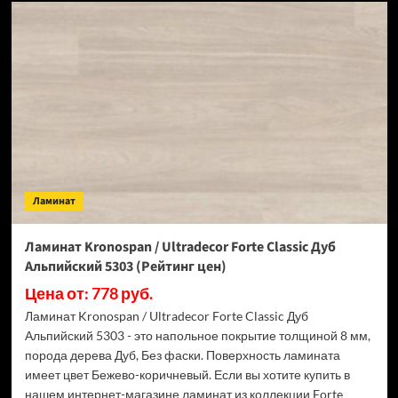
Виниловый
SPC
ламинат
Royce
Enjoy
Е306
Дуб
Нордборг
(Рейтинг
цен)
Ламинат
Ламинат Kronospan / Ultradecor Forte Classic Дуб
Альпийский 5303 (Рейтинг цен)
Цена от: 778 руб.
Ламинат Kronospan / Ultradecor Forte Classic Дуб
Альпийский 5303 - это напольное покрытие толщиной 8 мм,
порода дерева Дуб, Без фаски. Поверхность ламината
имеет цвет Бежево-коричневый. Если вы хотите купить в
нашем интернет-магазине ламинат из коллекции Forte