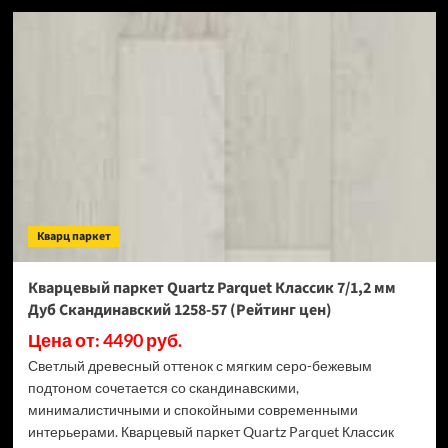
Кварцевый
паркет
Quartz
Parquet
Классик
7/1,2
мм
Дуб
Средиземноморский
409
(Рейтинг
цен)
Кварц паркет
Кварцевый паркет Quartz Parquet Классик 7/1,2 мм
Дуб Скандинавский 1258-57 (Рейтинг цен)
Цена от: 4490 руб.
Светлый древесный оттенок с мягким серо-бежевым
подтоном сочетается со скандинавскими,
минималистичными и спокойными современными
интерьерами. Кварцевый паркет Quartz Parquet Классик