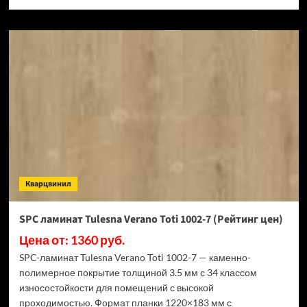
больше
о
SPC
ламинат
Tulesna
Verano
Wieland
1002-
15
(Рейтинг
цен)
Кварцвинил
SPC ламинат Tulesna Verano Toti 1002-7 (Рейтинг цен)
Цена от: 1360 руб.
SPC-ламинат Tulesna Verano Toti 1002-7 — каменно-
полимерное покрытие толщиной 3.5 мм с 34 классом
износостойкости для помещений с высокой
проходимостью. Формат планки 1220×183 мм с