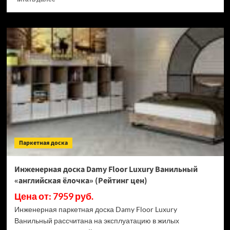
больше
о
Доска
террасная
Terrapol
Praktik
моноколор
Жемчуг
(Рейтинг
цен)
Паркетная доска
Инженерная доска Damy Floor Luxury Ванильный
«английская ёлочка» (Рейтинг цен)
Цена от: 7959 руб.
Инженерная паркетная доска Damy Floor Luxury
Ванильный рассчитана на эксплуатацию в жилых