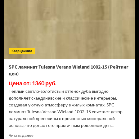
Luxury
Натуральный
«французская
ёлочка»
(Рейтинг
цен)
Кварцвинил
SPC ламинат Tulesna Verano Wieland 1002-15 (Рейтинг
цен)
Цена от: 1360 руб.
Тёплый светло-золотистый оттенок дуба выгодно
дополняет скандинавские и классические интерьеры,
создавая уютную атмосферу в жилых комнатах. SPC
ламинат Tulesna Verano Wieland 1002-15 сочетает декор
натуральной древесины с прочностью минеральной
основы, что делает его практичным решением для...
Прочитать
Читать далее