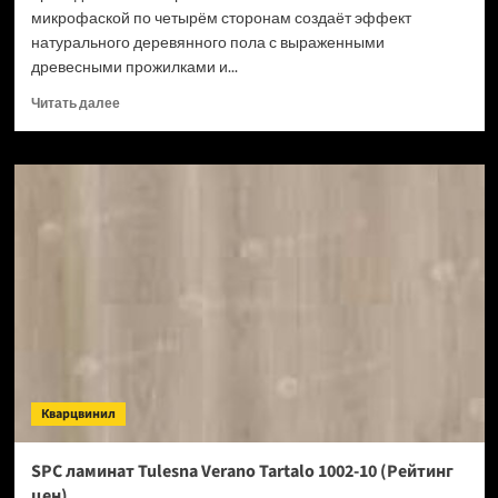
микрофаской по четырём сторонам создаёт эффект
натурального деревянного пола с выраженными
древесными прожилками и...
Прочитать
Читать далее
больше
о
SPC
ламинат
Tulesna
Verano
Toti
1002-
7
(Рейтинг
цен)
Кварцвинил
SPC ламинат Tulesna Verano Tartalo 1002-10 (Рейтинг
цен)