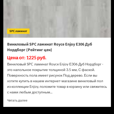
мм
Дуб
Песочный
408
(Рейтинг
цен)
SPC ламинат
Виниловый SPC ламинат Royce Enjoy Е306 Дуб
Нордборг (Рейтинг цен)
Цена от: 1225 руб.
Виниловый SPC ламинат Royce Enjoy Е306 Дуб Нордборг -
это напольное покрытие толщиной 3.5 мм, С фаской.
Поверхность пола имеет рисунок Под дерево. Если вы
хотите купить в нашем интернет-магазине виниловый пол
из коллекции Enjoy, положите товар в корзину или свяжитесь
с нами любым доступным...
Прочитать
Читать далее
больше
о