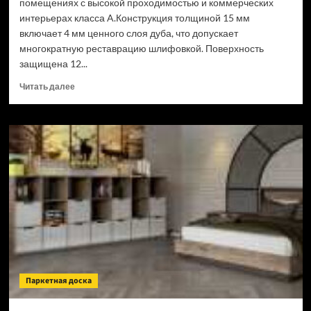
помещениях с высокой проходимостью и коммерческих
интерьерах класса A.Конструкция толщиной 15 мм
включает 4 мм ценного слоя дуба, что допускает
многократную реставрацию шлифовкой. Поверхность
защищена 12...
Прочитать
Читать далее
больше
о
Инженерная
доска
Damy
Floor
Luxury
Ванильный
«английская
ёлочка»
(Рейтинг
цен)
Паркетная доска