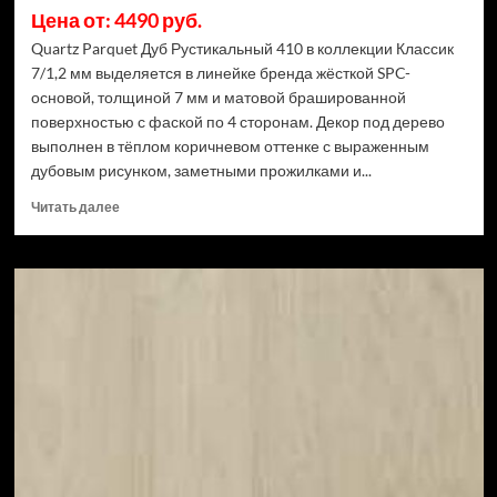
Цена от: 4490 руб.
Quartz Parquet Дуб Рустикальный 410 в коллекции Классик
7/1,2 мм выделяется в линейке бренда жёсткой SPC-
основой, толщиной 7 мм и матовой брашированной
поверхностью с фаской по 4 сторонам. Декор под дерево
выполнен в тёплом коричневом оттенке с выраженным
дубовым рисунком, заметными прожилками и...
Прочитать
Читать далее
больше
о
Кварцевый
паркет
Quartz
Parquet
Классик
7/1,2
мм
Дуб
Рустикальный
410
(Рейтинг