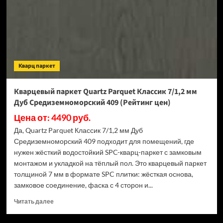
1002-
1
(Рейтинг
цен)
Кварц паркет
Кварцевый паркет Quartz Parquet Классик 7/1,2 мм
Дуб Средиземноморский 409 (Рейтинг цен)
Цена от: 4490 руб.
Да, Quartz Parquet Классик 7/1,2 мм Дуб
Средиземноморский 409 подходит для помещений, где
нужен жёсткий водостойкий SPC-кварц-паркет с замковым
монтажом и укладкой на тёплый пол. Это кварцевый паркет
толщиной 7 мм в формате SPC плитки: жёсткая основа,
замковое соединение, фаска с 4 сторон и...
Прочитать
Читать далее
больше
о