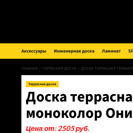
Перейти
к
содержимому
Аксессуары
Инженерная доска
Ламинат
S
ГЛАВНАЯ
ТЕРРАСНАЯ ДОСКА
ДОСКА ТЕРРАСНАЯ TERRAPO
Террасная доска
Доска террасная
моноколор Оник
Цена от: 2505 руб.