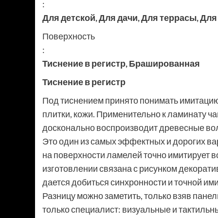
:
Для детской
,
Для дачи
,
Для террасы
,
Для
Поверхность
:
Тиснение в регистр
,
Брашированная
Тиснение в регистр
Под тиснением принято понимать имитацию 
плитки, кожи. Применительно к ламинату ч
досконально воспроизводит древесные во
Это один из самых эффектных и дорогих ва
на поверхности ламелей точно имитирует 
изготовлении связана с рисунком декорати
дается добиться синхронности и точной им
Разницу можно заметить, только взяв панель
только специалист: визуальные и тактиль