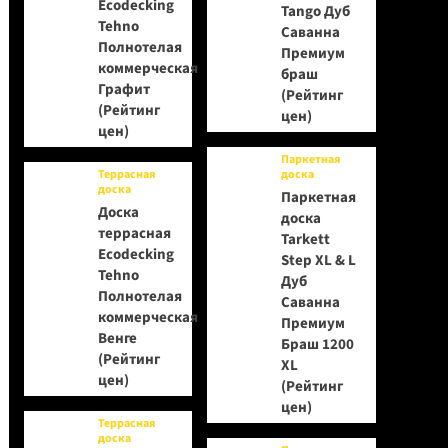
Ecodecking
Tango Дуб
Tehno
Саванна
Полнотелая
Премиум
коммерческая
браш
Графит
(Рейтинг
(Рейтинг
цен)
цен)
Паркетная
Террасная
доска
доска
Паркетная
Доска
доска
террасная
Tarkett
Ecodecking
Step XL & L
Tehno
Дуб
Полнотелая
Саванна
коммерческая
Премиум
Венге
Браш 1200
(Рейтинг
XL
цен)
(Рейтинг
цен)
Террасная
доска