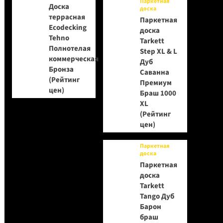
Паркетная
Доска
доска
террасная
Паркетная
Ecodecking
доска
Tehno
Tarkett
Полнотелая
Step XL & L
коммерческая
Дуб
Бронза
Саванна
(Рейтинг
Премиум
цен)
Браш 1000
XL
(Рейтинг
цен)
Паркетная
доска
Паркетная
доска
Tarkett
Tango Дуб
Барон
браш