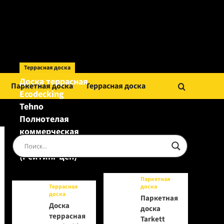
Террасная доска
Доска террасная
Паркетная доска
Террасная доска
Ecodecking
Tehno
Полнотелая
коммерческая
Шоколад
(Рейтинг цен)
Паркетная
Террасная
доска
доска
Паркетная
Доска
доска
террасная
Tarkett