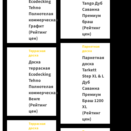
Ecodecking
Tango Дуб
Tehno
Саванна
Полнотелая
Премиум
коммерческая
браш
Графит
(Рейтинг
(Рейтинг
цен)
цен)
Паркетная
Террасная
доска
доска
Паркетная
Доска
доска
террасная
Tarkett
Ecodecking
Step XL & L
Tehno
Дуб
Полнотелая
Саванна
коммерческая
Премиум
Венге
Браш 1200
(Рейтинг
XL
цен)
(Рейтинг
цен)
Террасная
доска