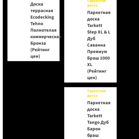
Паркетная
Доска
доска
террасная
Паркетная
Ecodecking
доска
Tehno
Tarkett
Полнотелая
Step XL & L
коммерческая
Дуб
Бронза
Саванна
(Рейтинг
Премиум
цен)
Браш 1000
XL
(Рейтинг
цен)
Паркетная
доска
Паркетная
доска
Tarkett
Tango Дуб
Барон
браш