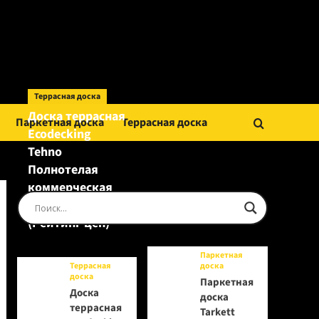
Террасная доска
Доска террасная
Паркетная доска
Террасная доска
Ecodecking
Tehno
Полнотелая
коммерческая
Шоколад
(Рейтинг цен)
Паркетная
Террасная
доска
доска
Паркетная
Доска
доска
террасная
Tarkett