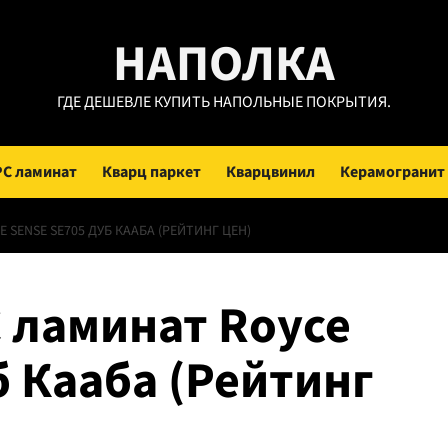
НАПОЛКА
ГДЕ ДЕШЕВЛЕ КУПИТЬ НАПОЛЬНЫЕ ПОКРЫТИЯ.
PC ламинат
Кварц паркет
Кварцвинил
Керамогранит
SENSE SE705 ДУБ КААБА (РЕЙТИНГ ЦЕН)
 ламинат Royce
б Кааба (Рейтинг