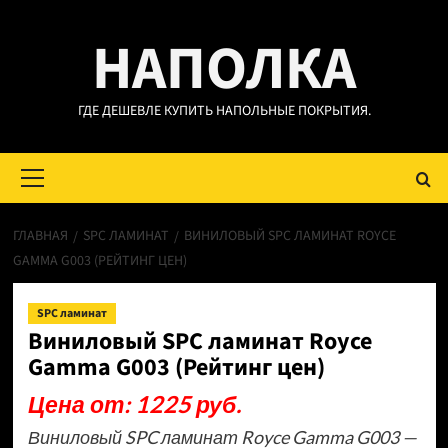
Перейти
НАПОЛКА
к
содержимому
ГДЕ ДЕШЕВЛЕ КУПИТЬ НАПОЛЬНЫЕ ПОКРЫТИЯ.
Основное
меню
ГЛАВНАЯ
SPC ЛАМИНАТ
ВИНИЛОВЫЙ SPC ЛАМИНАТ ROYCE
GAMMA G003 (РЕЙТИНГ ЦЕН)
SPC ламинат
Виниловый SPC ламинат Royce
Gamma G003 (Рейтинг цен)
Цена от: 1225 руб.
Виниловый SPC ламинат Royce Gamma G003 —