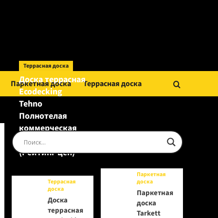
Террасная доска
Доска террасная
Паркетная доска
Террасная доска
Ecodecking
Tehno
Полнотелая
коммерческая
Шоколад
(Рейтинг цен)
Паркетная
Террасная
доска
доска
Паркетная
Доска
доска
террасная
Tarkett