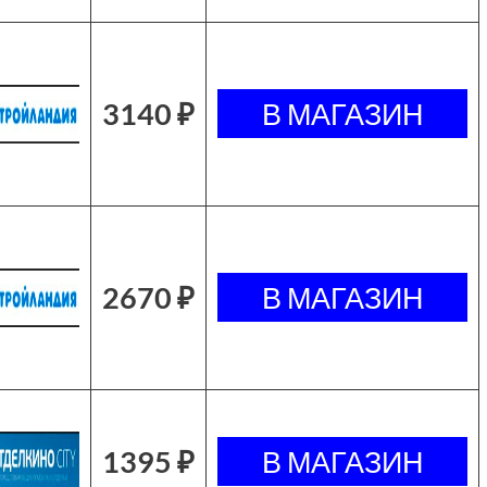
3140 ₽
2670 ₽
1395 ₽