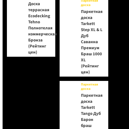
Паркетная
Доска
доска
террасная
Паркетная
Ecodecking
доска
Tehno
Tarkett
Полнотелая
Step XL & L
коммерческая
Дуб
Бронза
Саванна
(Рейтинг
Премиум
цен)
Браш 1000
XL
(Рейтинг
цен)
Паркетная
доска
Паркетная
доска
Tarkett
Tango Дуб
Барон
браш