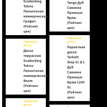
Ecodecking
Tango Дуб
Tehno
Саванна
Полнотелая
Премиум
коммерческая
браш
Графит
(Рейтинг
(Рейтинг
цен)
цен)
Паркетная
Террасная
доска
доска
Паркетная
Доска
доска
террасная
Tarkett
Ecodecking
Step XL & L
Tehno
Дуб
Полнотелая
Саванна
коммерческая
Премиум
Венге
Браш 1200
(Рейтинг
XL
цен)
(Рейтинг
цен)
Террасная
доска