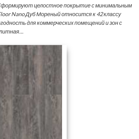
V формируют целостное покрытие с минимальным
loor Nano Дуб Мореный относится к 42 классу
одность для коммерческих помещений и зон с
олитная…