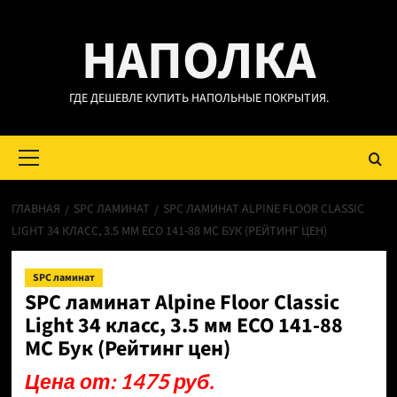
Перейти
НАПОЛКА
к
содержимому
ГДЕ ДЕШЕВЛЕ КУПИТЬ НАПОЛЬНЫЕ ПОКРЫТИЯ.
Основное
меню
ГЛАВНАЯ
SPC ЛАМИНАТ
SPC ЛАМИНАТ ALPINE FLOOR CLASSIC
LIGHT 34 КЛАСС, 3.5 ММ ECO 141-88 МС БУК (РЕЙТИНГ ЦЕН)
SPC ламинат
SPC ламинат Alpine Floor Classic
Light 34 класс, 3.5 мм ECO 141-88
МС Бук (Рейтинг цен)
Цена от: 1475 руб.