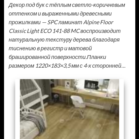
Декор под бук с тёплым светло-коричневым
оттенком и выраженными древесными
прожилками — SPC ламинат Alpine Floor
Classic Light ECO 141-88 MC воспроизводит
натуральную текстуру дерева благодаря
тиснению в регистр и матовой
брашированной поверхности.Планки
размером 1220×183×3,5 мм с 4-х сторонней…