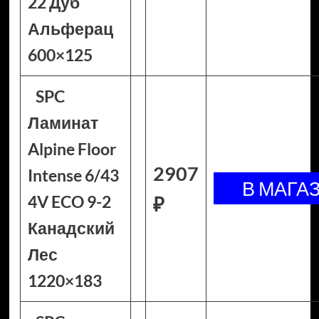
22 Дуб
Альферац
600×125
SPC
Ламинат
Alpine Floor
2907
Intense 6/43
4V ECO 9-2
₽
Канадский
Лес
1220×183