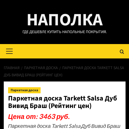
Перейти
НАПОЛКА
к
содержимому
ГДЕ ДЕШЕВЛЕ КУПИТЬ НАПОЛЬНЫЕ ПОКРЫТИЯ.
Основное
меню
ГЛАВНАЯ
ПАРКЕТНАЯ ДОСКА
ПАРКЕТНАЯ ДОСКА TARKETT SALSA
ДУБ ВИВИД БРАШ (РЕЙТИНГ ЦЕН)
Паркетная доска
Паркетная доска Tarkett Salsa Дуб
Вивид Браш (Рейтинг цен)
Цена от: 3463 руб.
Паркетная доска Tarkett Salsa Дуб Вивид Браш