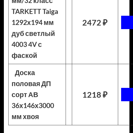
мм/32 класс
TARKETT Taiga
2472 ₽
1292х194 мм
дуб светлый
4003 4V с
фаской
Доска
половая ДП
1218 ₽
сорт АВ
36х146х3000
мм хвоя