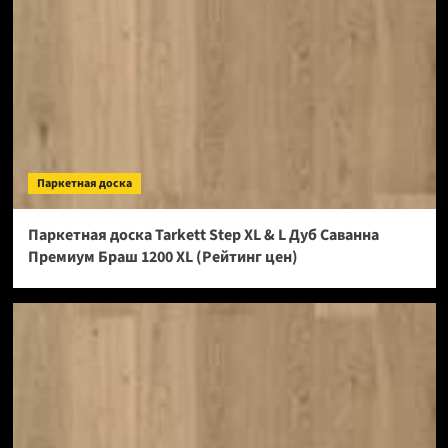
Паркетная доска
Паркетная доска Tarkett Step XL & L Дуб Саванна
Премиум Браш 1200 XL (Рейтинг цен)