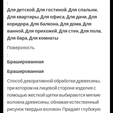
:
Для детской
,
Для гостиной
,
Для спальни
,
Для квартиры
,
Для офиса
,
Для дачи
,
Для
коридора
,
Для балкона
,
Для дома
,
Для
ванной
,
Для прихожей
,
Для стен
,
Для пола
,
Для бара
,
Для комнаты
Поверхность
:
Брашированная
Брашированная
Способ декоративной обработки древесины,
при котором на лицевой стороне изделия с
помощью жесткой щетки выбираются мягкие
волокна древесины, обнажая естественный
рисунок твердых волокон. Придает глубокую