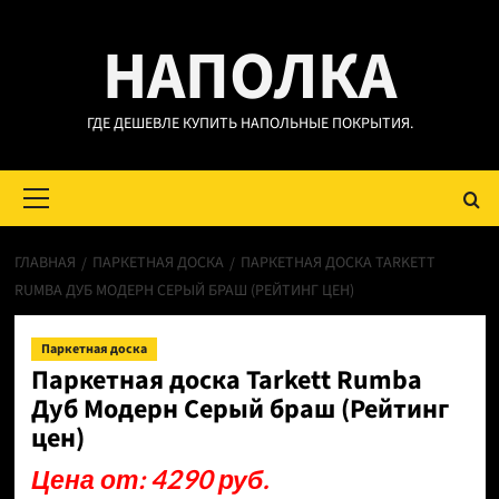
Перейти
НАПОЛКА
к
содержимому
ГДЕ ДЕШЕВЛЕ КУПИТЬ НАПОЛЬНЫЕ ПОКРЫТИЯ.
Основное
меню
ГЛАВНАЯ
ПАРКЕТНАЯ ДОСКА
ПАРКЕТНАЯ ДОСКА TARKETT
RUMBA ДУБ МОДЕРН СЕРЫЙ БРАШ (РЕЙТИНГ ЦЕН)
Паркетная доска
Паркетная доска Tarkett Rumba
Дуб Модерн Серый браш (Рейтинг
цен)
Цена от: 4290 руб.