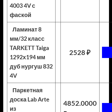
4003 4V с
фаской
Ламинат 8
мм/32 класс
TARKETT Taiga
2528 ₽
1292х194 мм
дуб нургуш 832
4V
Паркетная
доска Lab Arte
4852.0000
из