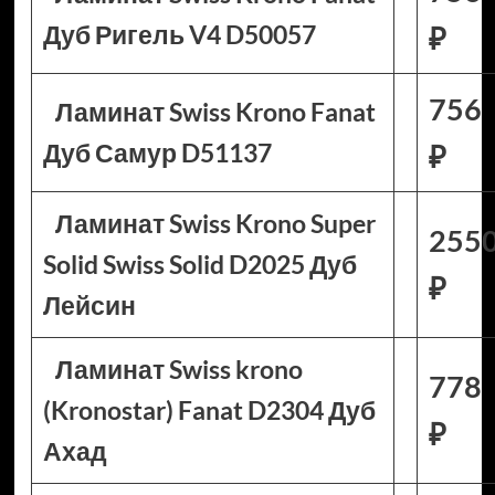
Дуб Ригель V4 D50057
₽
756
Ламинат Swiss Krono Fanat
Дуб Самур D51137
₽
Ламинат Swiss Krono Super
255
Solid Swiss Solid D2025 Дуб
₽
Лейсин
Ламинат Swiss krono
778
(Kronostar) Fanat D2304 Дуб
₽
Ахад