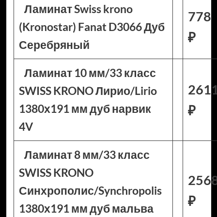
Ламинат Swiss krono
778
(Kronostar) Fanat D3066 Дуб
₽
Серебряный
Ламинат 10 мм/33 класс
261
SWISS KRONO Лирио/Lirio
1380х191 мм дуб нарвик
₽
4V
Ламинат 8 мм/33 класс
SWISS KRONO
256
Синхрополис/Synchropolis
₽
1380х191 мм дуб мальва