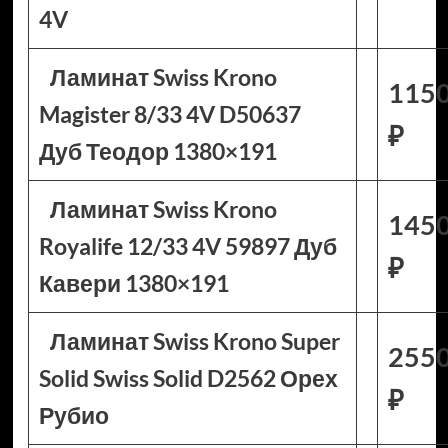
4V
Ламинат Swiss Krono
115
Magister 8/33 4V D50637
₽
Дуб Теодор 1380×191
Ламинат Swiss Krono
145
Royalife 12/33 4V 59897 Дуб
₽
Кавери 1380×191
Ламинат Swiss Krono Super
255
Solid Swiss Solid D2562 Орех
₽
Рубио