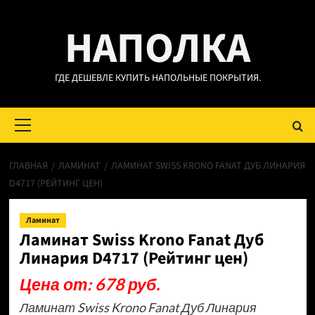
Перейти
НАПОЛКА
к
содержимому
ГДЕ ДЕШЕВЛЕ КУПИТЬ НАПОЛЬНЫЕ ПОКРЫТИЯ.
Основное
меню
ГЛАВНАЯ
ЛАМИНАТ
ЛАМИНАТ SWISS KRONO FANAT ДУБ ЛИНАРИЯ
D4717 (РЕЙТИНГ ЦЕН)
Ламинат
Ламинат Swiss Krono Fanat Дуб
Линария D4717 (Рейтинг цен)
Цена от: 678 руб.
Ламинат Swiss Krono Fanat Дуб Линария