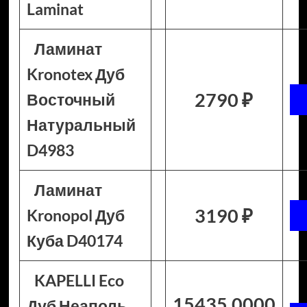
Laminat
Ламинат
Kronotex Дуб
2790 ₽
Восточный
Натуральный
D4983
Ламинат
3190 ₽
Kronopol Дуб
Куба D40174
KAPELLI Eco
15435.0000
Дуб Неаполь