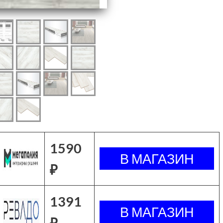
1590
₽
1391
₽