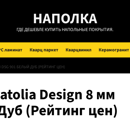
НАПОЛКА
ГДЕ ДЕШЕВЛЕ КУПИТЬ НАПОЛЬНЫЕ ПОКРЫТИЯ.
PC ламинат
Кварц паркет
Кварцвинил
Керамогранит
 DSG 901 БЕЛЫЙ ДУБ (РЕЙТИНГ ЦЕН)
atolia Design 8 мм
Дуб (Рейтинг цен)