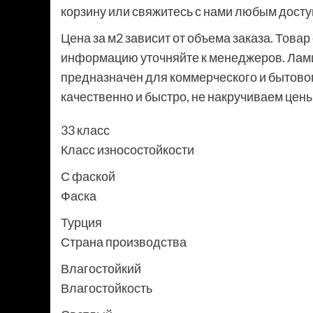
корзину или свяжитесь с нами любым дост
Цена за м2 зависит от объема заказа. Това
информацию уточняйте к менеджеров. Ламин
предназначен для коммерческого и бытовог
качественно и быстро, не накручиваем цены
33 класс
Класс износостойкости
С фаской
Фаска
Турция
Страна производства
Влагостойкий
Влагостойкость