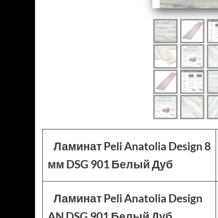
Ламинат Peli Anatolia Design 8
мм DSG 901 Белый Дуб
Ламинат Peli Anatolia Design
AN DSG 901 Белый Дуб