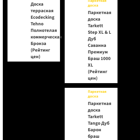
Паркетная
Доска
доска
террасная
Паркетная
Ecodecking
доска
Tehno
Tarkett
Полнотелая
Step XL & L
коммерческая
Дуб
Бронза
Саванна
(Рейтинг
Премиум
цен)
Браш 1000
XL
(Рейтинг
цен)
Паркетная
доска
Паркетная
доска
Tarkett
Tango Дуб
Барон
браш