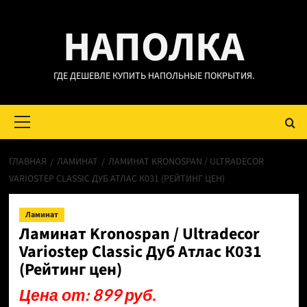
Перейти
НАПОЛКА
к
содержимому
ГДЕ ДЕШЕВЛЕ КУПИТЬ НАПОЛЬНЫЕ ПОКРЫТИЯ.
Основное
меню
ГЛАВНАЯ
ЛАМИНАТ
ЛАМИНАТ KRONOSPAN / ULTRADECOR
VARIOSTEP CLASSIC ДУБ АТЛАС К031 (РЕЙТИНГ ЦЕН)
Ламинат
Ламинат Kronospan / Ultradecor
Variostep Classic Дуб Атлас К031
(Рейтинг цен)
Цена от: 899 руб.