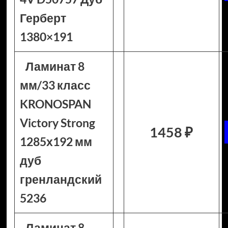
Герберт
1380×191
Ламинат 8
мм/33 класс
KRONOSPAN
Victory Strong
1458 ₽
1285х192 мм
дуб
гренландский
5236
Ламинат 8