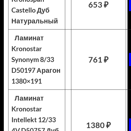
653 ₽
Castello Дуб
Натуральный
Ламинат
Kronostar
761 ₽
Synonym 8/33
D50197 Арагон
1380×191
Ламинат
Kronostar
Intellekt 12/33
1380 ₽
4V D50757 Дуб