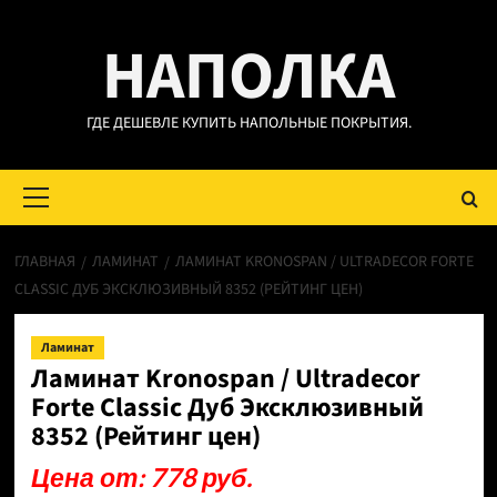
Перейти
НАПОЛКА
к
содержимому
ГДЕ ДЕШЕВЛЕ КУПИТЬ НАПОЛЬНЫЕ ПОКРЫТИЯ.
Основное
меню
ГЛАВНАЯ
ЛАМИНАТ
ЛАМИНАТ KRONOSPAN / ULTRADECOR FORTE
CLASSIC ДУБ ЭКСКЛЮЗИВНЫЙ 8352 (РЕЙТИНГ ЦЕН)
Ламинат
Ламинат Kronospan / Ultradecor
Forte Classic Дуб Эксклюзивный
8352 (Рейтинг цен)
Цена от: 778 руб.