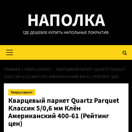
Перейти
НАПОЛКА
к
содержимому
ГДЕ ДЕШЕВЛЕ КУПИТЬ НАПОЛЬНЫЕ ПОКРЫТИЯ.
Основное
меню
ГЛАВНАЯ
КВАРЦ ПАРКЕТ
КВАРЦЕВЫЙ ПАРКЕТ QUARTZ PARQUET
КЛАССИК 5/0,6 ММ КЛЁН АМЕРИКАНСКИЙ 400-61 (РЕЙТИНГ ЦЕН)
Кварц паркет
Кварцевый паркет Quartz Parquet
Классик 5/0,6 мм Клён
Американский 400-61 (Рейтинг
цен)