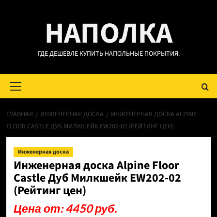
Перейти
НАПОЛКА
к
содержимому
ГДЕ ДЕШЕВЛЕ КУПИТЬ НАПОЛЬНЫЕ ПОКРЫТИЯ.
Основное
меню
ГЛАВНАЯ
ИНЖЕНЕРНАЯ ДОСКА
ИНЖЕНЕРНАЯ ДОСКА ALPINE
FLOOR CASTLE ДУБ МИЛКШЕЙК EW202-02 (РЕЙТИНГ ЦЕН)
Инженерная доска
Инженерная доска Alpine Floor
Castle Дуб Милкшейк EW202-02
(Рейтинг цен)
Цена от: 4450 руб.