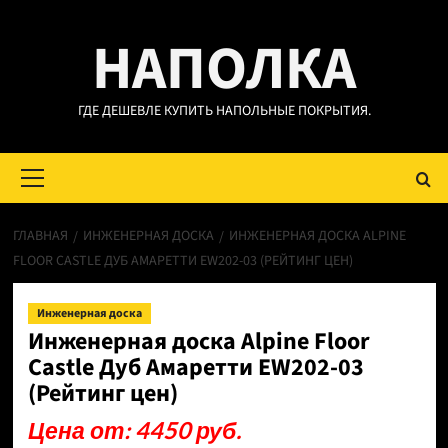
Перейти
НАПОЛКА
к
содержимому
ГДЕ ДЕШЕВЛЕ КУПИТЬ НАПОЛЬНЫЕ ПОКРЫТИЯ.
Основное
меню
ГЛАВНАЯ
ИНЖЕНЕРНАЯ ДОСКА
ИНЖЕНЕРНАЯ ДОСКА ALPINE
FLOOR CASTLE ДУБ АМАРЕТТИ EW202-03 (РЕЙТИНГ ЦЕН)
Инженерная доска
Инженерная доска Alpine Floor
Castle Дуб Амаретти EW202-03
(Рейтинг цен)
Цена от: 4450 руб.