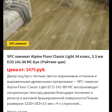
Floor
Classic
Light
34
класс,
3.5
мм
ECO
162-
SPC ламинат
77
МС
Дуб
SPC ламинат Alpine Floor Classic Light 34 класс, 3.5 мм
Классический
ECO 141-88 МС Бук (Рейтинг цен)
(Рейтинг
цен)
Цена от: 1475 руб.
Декор под бук с тёплым светло-коричневым оттенком и
выраженными древесными прожилками — SPC ламинат
Alpine Floor Classic Light ECO 141-88 MC воспроизводит
натуральную текстуру дерева благодаря тиснению в
регистр и матовой брашированной поверхности.Планки
размером 1220×183×3,5 мм с 4-х сторонней...
Прочитать
Читать далее