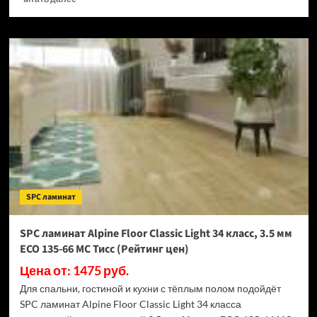
больше
о
SPC
ламинат
Alpine
Floor
Classic
Light
34
класс,
3.5
мм
ECO
141-
SPC ламинат
88
МС
Бук
SPC ламинат Alpine Floor Classic Light 34 класс, 3.5 мм
(Рейтинг
ECO 135-66 МС Тисс (Рейтинг цен)
цен)
Цена от: 1475 руб.
Для спальни, гостиной и кухни с тёплым полом подойдёт
SPC ламинат Alpine Floor Classic Light 34 класса