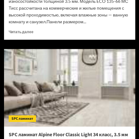
износостойкости толщиной 3.5 мм. Модель ECO 135-66 МС
Тисс рассчитана на коммерческие и жилые помещения с
высокой проходимостью, включая влажные зоны — ванную
комнату и санузел.Панели размером...
Прочитать
Читать далее
больше
о
SPC
ламинат
Alpine
Floor
Classic
Light
34
класс,
3.5
мм
ECO
135-
SPC ламинат
66
МС
Тисс
SPC ламинат Alpine Floor Classic Light 34 класс, 3.5 мм
(Рейтинг