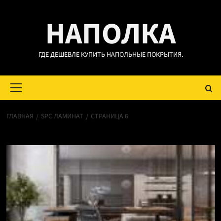
Перейти
НАПОЛКА
к
содержимому
ГДЕ ДЕШЕВЛЕ КУПИТЬ НАПОЛЬНЫЕ ПОКРЫТИЯ.
Основное
меню
ГЛАВНАЯ
SPC ЛАМИНАТ
СТРАНИЦА 6
SPC ламинат