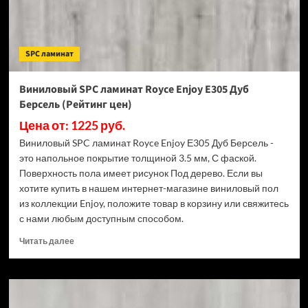
(Рейтинг
цен)
SPC ламинат
Виниловый SPC ламинат Royce Enjoy Е305 Дуб
Берсель (Рейтинг цен)
Цена от: 1225 руб.
Виниловый SPC ламинат Royce Enjoy Е305 Дуб Берсель -
это напольное покрытие толщиной 3.5 мм, С фаской.
Поверхность пола имеет рисунок Под дерево. Если вы
хотите купить в нашем интернет-магазине виниловый пол
из коллекции Enjoy, положите товар в корзину или свяжитесь
с нами любым доступным способом.
Прочитать
Читать далее
больше
о
Виниловый
SPC
ламинат