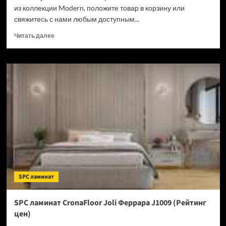
из коллекции Modern, положите товар в корзину или
свяжитесь с нами любым доступным...
Прочитать
Читать далее
больше
о
Виниловый
ламинат
Westerhof
Modern
Brilliant
(6009-
20)
(Рейтинг
цен)
SPC ламинат
SPC ламинат CronaFloor Joli Феррара J1009 (Рейтинг
цен)