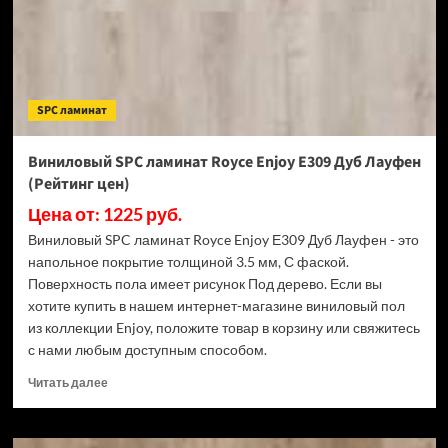
Эшфорд
(Рейтинг
цен)
SPC ламинат
Виниловый SPC ламинат Royce Enjoy Е309 Дуб Лауфен
(Рейтинг цен)
Цена от: 1225 руб.
Виниловый SPC ламинат Royce Enjoy Е309 Дуб Лауфен - это
напольное покрытие толщиной 3.5 мм, С фаской.
Поверхность пола имеет рисунок Под дерево. Если вы
хотите купить в нашем интернет-магазине виниловый пол
из коллекции Enjoy, положите товар в корзину или свяжитесь
с нами любым доступным способом.
Прочитать
Читать далее
больше
о
Виниловый