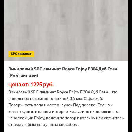
Royce
Enjoy
Е305
Дуб
Берсель
(Рейтинг
цен)
SPC ламинат
Виниловый SPC ламинат Royce Enjoy Е304 Дуб Стен
(Рейтинг цен)
Цена от: 1225 руб.
Виниловый SPC ламинат Royce Enjoy Е304 Дуб Стен - это
напольное покрытие толщиной 3.5 мм, С фаской.
Поверхность пола имеет рисунок Под дерево. Если вы
хотите купить в нашем интернет-магазине виниловый пол
из коллекции Enjoy, положите товар в корзину или свяжитесь
с нами любым доступным способом.