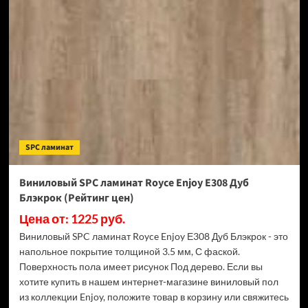
SPC
ламинат
Royce
Enjoy
Е309
Дуб
Лауфен
(Рейтинг
цен)
SPC ламинат
Виниловый SPC ламинат Royce Enjoy Е308 Дуб
Блэкрок (Рейтинг цен)
Цена от: 1225 руб.
Виниловый SPC ламинат Royce Enjoy Е308 Дуб Блэкрок - это
напольное покрытие толщиной 3.5 мм, С фаской.
Поверхность пола имеет рисунок Под дерево. Если вы
хотите купить в нашем интернет-магазине виниловый пол
из коллекции Enjoy, положите товар в корзину или свяжитесь