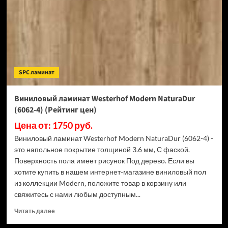
(6014-
8)
(Рейтинг
цен)
SPC ламинат
Виниловый ламинат Westerhof Modern NaturaDur
(6062-4) (Рейтинг цен)
Цена от: 1750 руб.
Виниловый ламинат Westerhof Modern NaturaDur (6062-4) -
это напольное покрытие толщиной 3.6 мм, С фаской.
Поверхность пола имеет рисунок Под дерево. Если вы
хотите купить в нашем интернет-магазине виниловый пол
из коллекции Modern, положите товар в корзину или
свяжитесь с нами любым доступным...
Прочитать
Читать далее
больше