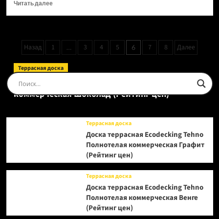
Прочитать
Читать далее
больше
о
Виниловый
SPC
Пагинация
Назад
1
3
4
5
7
8
Далее
…
6
ламинат
записей
Royce
Enjoy
Террасная доска
Е304
Доска террасная Ecodecking Tehno Полнотелая
Дуб
коммерческая Шоколад (Рейтинг цен)
Стен
(Рейтинг
цен)
Террасная доска
Доска террасная Ecodecking Tehno
Полнотелая коммерческая Графит
(Рейтинг цен)
Террасная доска
Доска террасная Ecodecking Tehno
Полнотелая коммерческая Венге
(Рейтинг цен)