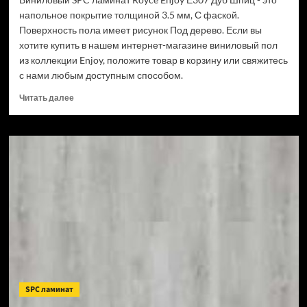
напольное покрытие толщиной 3.5 мм, С фаской.
Поверхность пола имеет рисунок Под дерево. Если вы
хотите купить в нашем интернет-магазине виниловый пол
из коллекции Enjoy, положите товар в корзину или свяжитесь
с нами любым доступным способом.
Прочитать
Читать далее
больше
о
Виниловый
SPC
ламинат
Royce
Enjoy
Е307
Дуб
Шпиц
(Рейтинг
цен)
SPC ламинат