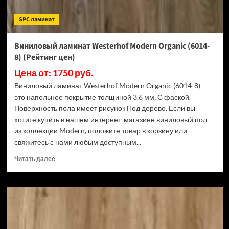
ECO
107-
SPC ламинат
88
МС
Акация
Виниловый ламинат Westerhof Modern Organic (6014-
(Рейтинг
8) (Рейтинг цен)
цен)
Цена от: 1750 руб.
Виниловый ламинат Westerhof Modern Organic (6014-8) -
это напольное покрытие толщиной 3.6 мм, С фаской.
Поверхность пола имеет рисунок Под дерево. Если вы
хотите купить в нашем интернет-магазине виниловый пол
из коллекции Modern, положите товар в корзину или
свяжитесь с нами любым доступным...
Прочитать
Читать далее
больше
о
Виниловый
ламинат
Westerhof
Modern
Organic