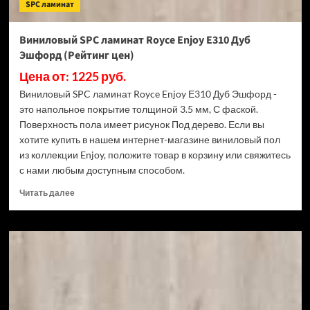
SPC ламинат
Виниловый SPC ламинат Royce Enjoy Е310 Дуб
Эшфорд (Рейтинг цен)
Цена от: 1225 руб.
Виниловый SPC ламинат Royce Enjoy Е310 Дуб Эшфорд -
это напольное покрытие толщиной 3.5 мм, С фаской.
Поверхность пола имеет рисунок Под дерево. Если вы
хотите купить в нашем интернет-магазине виниловый пол
из коллекции Enjoy, положите товар в корзину или свяжитесь
с нами любым доступным способом.
Прочитать
Читать далее
больше
о
Виниловый
SPC
ламинат
Royce
Enjoy
Е310
Дуб