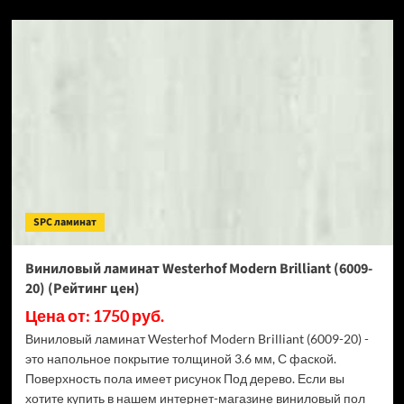
о
Виниловый
ламинат
Westerhof
Modern
NaturaDur
(6062-
4)
(Рейтинг
цен)
SPC ламинат
Виниловый ламинат Westerhof Modern Brilliant (6009-
20) (Рейтинг цен)
Цена от: 1750 руб.
Виниловый ламинат Westerhof Modern Brilliant (6009-20) -
это напольное покрытие толщиной 3.6 мм, С фаской.
Поверхность пола имеет рисунок Под дерево. Если вы
хотите купить в нашем интернет-магазине виниловый пол