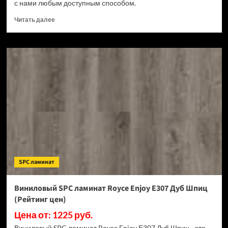
с нами любым доступным способом.
Прочитать
Читать далее
больше
о
Виниловый
SPC
ламинат
Royce
Enjoy
Е308
Дуб
Блэкрок
(Рейтинг
цен)
SPC ламинат
Виниловый SPC ламинат Royce Enjoy Е307 Дуб Шпиц
(Рейтинг цен)
Цена от: 1225 руб.
Виниловый SPC ламинат Royce Enjoy Е307 Дуб Шпиц - это