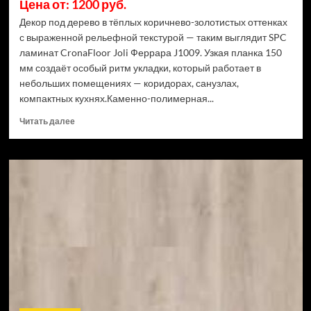
Цена от: 1200 руб.
Декор под дерево в тёплых коричнево-золотистых оттенках
с выраженной рельефной текстурой — таким выглядит SPC
ламинат CronaFloor Joli Феррара J1009. Узкая планка 150
мм создаёт особый ритм укладки, который работает в
небольших помещениях — коридорах, санузлах,
компактных кухнях.Каменно-полимерная...
Прочитать
Читать далее
больше
о
SPC
ламинат
CronaFloor
Joli
Феррара
J1009
(Рейтинг
цен)