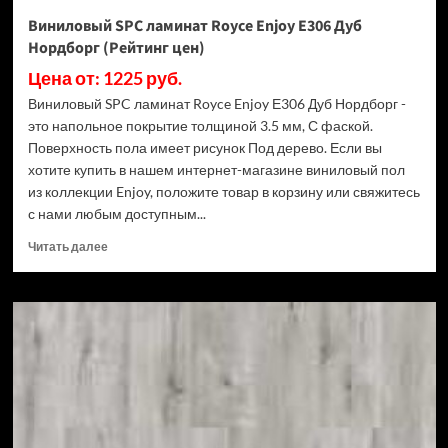
Виниловый SPC ламинат Royce Enjoy Е306 Дуб
Нордборг (Рейтинг цен)
Цена от: 1225 руб.
Виниловый SPC ламинат Royce Enjoy Е306 Дуб Нордборг -
это напольное покрытие толщиной 3.5 мм, С фаской.
Поверхность пола имеет рисунок Под дерево. Если вы
хотите купить в нашем интернет-магазине виниловый пол
из коллекции Enjoy, положите товар в корзину или свяжитесь
с нами любым доступным...
Прочитать
Читать далее
больше
о
Виниловый
SPC
ламинат
Royce
Enjoy
Е306
Дуб
Нордборг