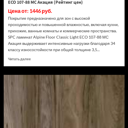
ECO 107-88 МС Акация (Рейтинг цен)
цен)
Цена от: 1446 руб.
Покрытие предназначено для зон с высокой
проходимостью и повышенной влажностью, включая кухни,
прихожие, ванные комнаты и коммерческие пространства.
SPC ламинат Alpine Floor Classic Light ECO 107-88 МС
Акация выдерживает интенсивные нагрузки благодаря 34
классу износостойкости при общей толщине 3,5...
Прочитать
Читать далее
больше
о
SPC
ламинат
Alpine
Floor
Classic
Light
34
класс,
3.5
мм