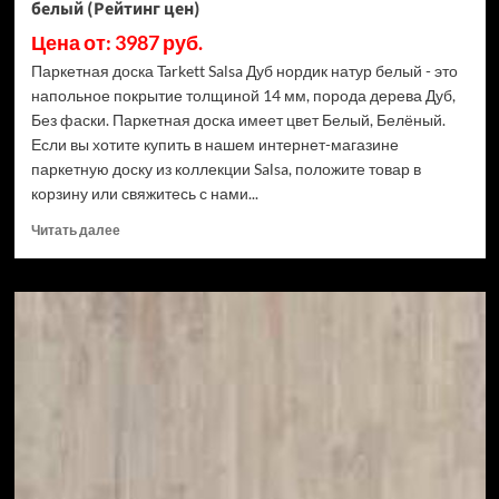
белый (Рейтинг цен)
Цена от: 3987 руб.
Паркетная доска Tarkett Salsa Дуб нордик натур белый - это
напольное покрытие толщиной 14 мм, порода дерева Дуб,
Без фаски. Паркетная доска имеет цвет Белый, Белёный.
Если вы хотите купить в нашем интернет-магазине
паркетную доску из коллекции Salsa, положите товар в
корзину или свяжитесь с нами...
Прочитать
Читать далее
больше
о
Паркетная
доска
Tarkett
Salsa
Дуб
нордик
натур
белый
(Рейтинг
цен)