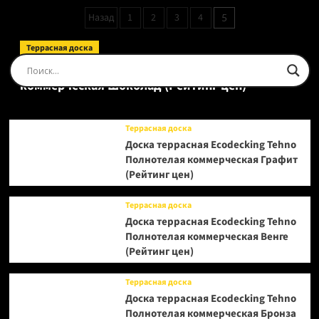
доска
Пагинация
Назад
1
2
3
4
5
Tarkett
записей
Salsa
Дуб
Террасная доска
Вивид
Доска террасная Ecodecking Tehno Полнотелая
Браш
коммерческая Шоколад (Рейтинг цен)
(Рейтинг
цен)
Террасная доска
Доска террасная Ecodecking Tehno
Полнотелая коммерческая Графит
(Рейтинг цен)
Террасная доска
Доска террасная Ecodecking Tehno
Полнотелая коммерческая Венге
(Рейтинг цен)
Террасная доска
Доска террасная Ecodecking Tehno
Полнотелая коммерческая Бронза