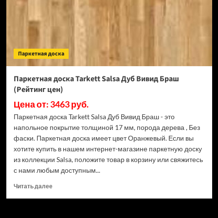
(Рейтинг
цен)
Паркетная доска
Паркетная доска Tarkett Salsa Дуб Вивид Браш
(Рейтинг цен)
Цена от: 3463 руб.
Паркетная доска Tarkett Salsa Дуб Вивид Браш - это
напольное покрытие толщиной 17 мм, порода дерева , Без
фаски. Паркетная доска имеет цвет Оранжевый. Если вы
хотите купить в нашем интернет-магазине паркетную доску
из коллекции Salsa, положите товар в корзину или свяжитесь
с нами любым доступным...
Прочитать
Читать далее
больше
о
Паркетная