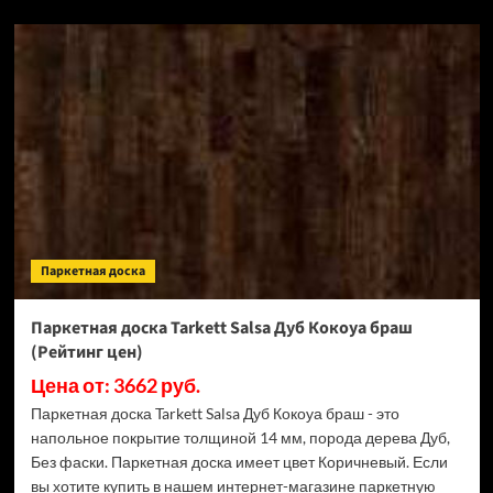
о
Паркетная
доска
Tarkett
Salsa
Дуб
Суприм
браш
(Рейтинг
цен)
Паркетная доска
Паркетная доска Tarkett Salsa Дуб Кокоуа браш
(Рейтинг цен)
Цена от: 3662 руб.
Паркетная доска Tarkett Salsa Дуб Кокоуа браш - это
напольное покрытие толщиной 14 мм, порода дерева Дуб,
Без фаски. Паркетная доска имеет цвет Коричневый. Если
вы хотите купить в нашем интернет-магазине паркетную