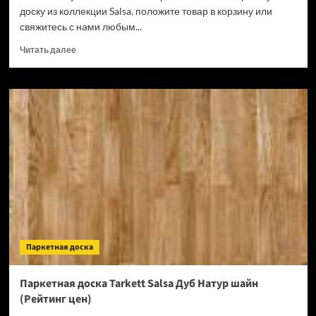
доску из коллекции Salsa, положите товар в корзину или
свяжитесь с нами любым...
Прочитать
Читать далее
больше
о
Паркетная
доска
Tarkett
Salsa
Дуб
Кокоуа
браш
(Рейтинг
цен)
Паркетная доска
Паркетная доска Tarkett Salsa Дуб Натур шайн
(Рейтинг цен)