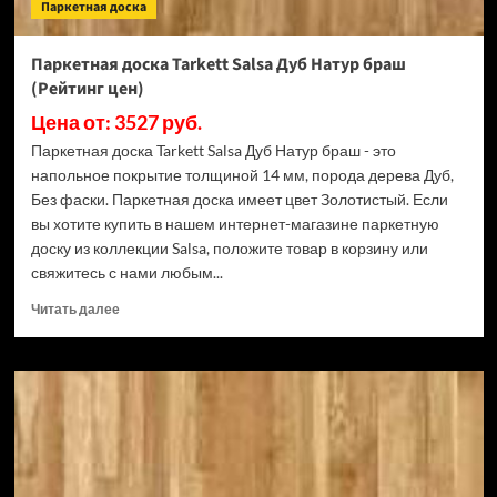
Паркетная доска
Паркетная доска Tarkett Salsa Дуб Натур браш
(Рейтинг цен)
Цена от: 3527 руб.
Паркетная доска Tarkett Salsa Дуб Натур браш - это
напольное покрытие толщиной 14 мм, порода дерева Дуб,
Без фаски. Паркетная доска имеет цвет Золотистый. Если
вы хотите купить в нашем интернет-магазине паркетную
доску из коллекции Salsa, положите товар в корзину или
свяжитесь с нами любым...
Прочитать
Читать далее
больше
о
Паркетная
доска
Tarkett
Salsa
Дуб
Натур
браш