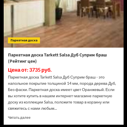
Робуст
белый
браш
(Рейтинг
цен)
Паркетная доска
Паркетная доска Tarkett Salsa Дуб Суприм браш
(Рейтинг цен)
Цена от: 3735 руб.
Паркетная доска Tarkett Salsa Дуб Суприм браш - это
напольное покрытие толщиной 14 мм, порода дерева Дуб,
Без фаски. Паркетная доска имеет цвет Оранжевый. Если
вы хотите купить в нашем интернет-магазине паркетную
доску из коллекции Salsa, положите товар в корзину или
свяжитесь с нами любым...
Прочитать
Читать далее
больше