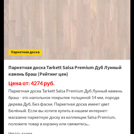
Salsa
Premium
Дуб
Яшма
браш
(Рейтинг
цен)
Паркетная доска
Паркетная доска Tarkett Salsa Premium Дуб Лунный
камень браш (Рейтинг цен)
Цена от: 4274 руб.
Паркетная доска Tarkett Salsa Premium Дуб Лунный камень
браш - это напольное покрытие толщиной 14 мм, порода
дерева Дуб, Без фаски. Паркетная доска имеет цвет
Белёный. Если вы хотите купить в нашем интернет-
магазине паркетную доску из коллекции Salsa Premium,
положите товар в корзину или свяжитесь...
Прочитать
Читать далее