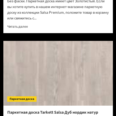
Без фаски. Паркетная доска имеет цвет Золотистый. Если
вы хотите купить в нашем интернет-магазине паркетную
доску из коллекции Salsa Premium, положите товар в корзину
или свяжитесь с...
Прочитать
Читать далее
больше
о
Паркетная
доска
Tarkett
Salsa
Premium
Дуб
Топаз
браш
(Рейтинг
цен)
Паркетная доска
Паркетная доска Tarkett Salsa Дуб нордик натур