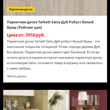
Паркетная доска
Паркетная доска Tarkett Salsa Дуб Робуст белый
браш (Рейтинг цен)
Цена от: 3958 руб.
Паркетная доска Tarkett Salsa Дуб робуст белый браш - это
напольное покрытие толщиной 14 мм, порода дерева Дуб,
Без фаски. Паркетная доска имеет цвет Белёный. Если вы
хотите купить в нашем интернет-магазине паркетную доску
из коллекции Salsa, положите товар в корзину или свяжитесь
с нами любым...
Прочитать
Читать далее
больше
о
Паркетная
доска
Tarkett
Salsa
Дуб