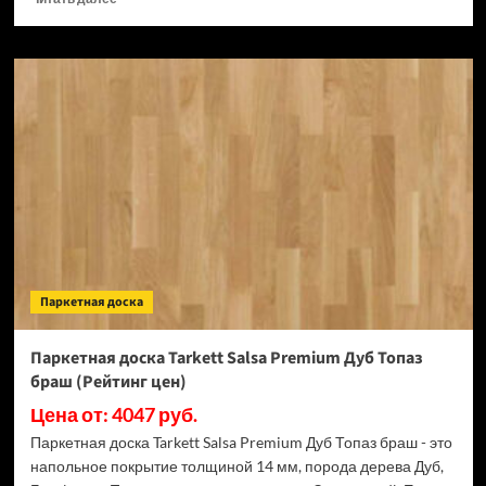
больше
о
Паркетная
доска
Tarkett
Salsa
Premium
Дуб
Лунный
камень
браш
(Рейтинг
цен)
Паркетная доска
Паркетная доска Tarkett Salsa Premium Дуб Топаз
браш (Рейтинг цен)
Цена от: 4047 руб.
Паркетная доска Tarkett Salsa Premium Дуб Топаз браш - это
напольное покрытие толщиной 14 мм, порода дерева Дуб,