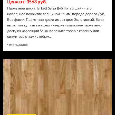
Цена от: 3563 руб.
Паркетная доска Tarkett Salsa Дуб Натур шайн - это
напольное покрытие толщиной 14 мм, порода дерева Дуб,
Без фаски. Паркетная доска имеет цвет Золотистый. Если
вы хотите купить в нашем интернет-магазине паркетную
доску из коллекции Salsa, положите товар в корзину или
свяжитесь с нами любым...
Прочитать
Читать далее
больше
о
Паркетная
доска
Tarkett
Salsa
Дуб
Натур
шайн
(Рейтинг
цен)