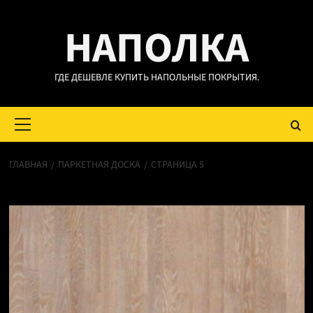
Перейти
НАПОЛКА
к
содержимому
ГДЕ ДЕШЕВЛЕ КУПИТЬ НАПОЛЬНЫЕ ПОКРЫТИЯ.
Основное
меню
ГЛАВНАЯ
ПАРКЕТНАЯ ДОСКА
СТРАНИЦА 5
Паркетная доска