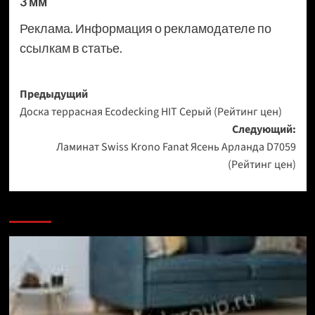
3 мм
Реклама. Информация о рекламодателе по
ссылкам в статье.
Навигация
Предыдущий
Доска террасная Ecodecking HIT Серый (Рейтинг цен)
записи
Следующий:
Ламинат Swiss Krono Fanat Ясень Арланда D7059
(Рейтинг цен)