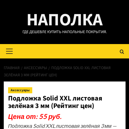
Перейти
НАПОЛКА
к
содержимому
ГДЕ ДЕШЕВЛЕ КУПИТЬ НАПОЛЬНЫЕ ПОКРЫТИЯ.
Основное
меню
ГЛАВНАЯ
АКСЕССУАРЫ
ПОДЛОЖКА SOLID XXL ЛИСТОВАЯ
ЗЕЛЁНАЯ 3 ММ (РЕЙТИНГ ЦЕН)
Аксессуары
Подложка Solid XXL листовая
зелёная 3 мм (Рейтинг цен)
Цена от: 55 руб.
Подложка Solid XXL листовая зелёная 3 мм —