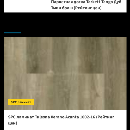
Паркетная доска Tarkett Tango Дуб
Тмин браш (Рейтинг цен)
Возможно, вы пропустили:
SPC ламинат
SPC ламинат Tulesna Verano Acanta 1002-16 (Рейтинг
цен)