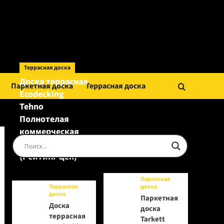
Террасная доска
Доска террасная
Паркетная доска
Террасная доска
Ecodecking
Tehno
Полнотелая
коммерческая
Шоколад
(Рейтинг цен)
Паркетная
Террасная
доска
доска
Паркетная
Доска
доска
террасная
Tarkett