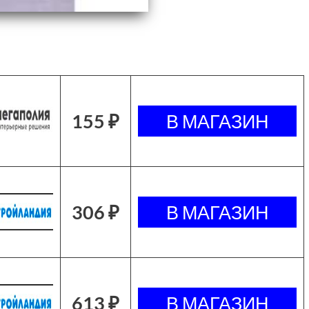
155 ₽
306 ₽
613 ₽