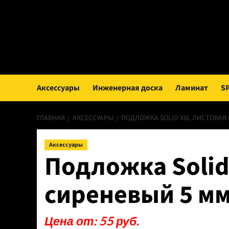
Перейти
к
содержимому
Аксессуары
Инженерная доска
Ламинат
S
ГЛАВНАЯ
АКСЕССУАРЫ
ПОДЛОЖКА SOLID XXL ЛИСТОВАЯ 
Аксессуары
Подложка Solid
сиреневый 5 мм
Цена от: 55 руб.