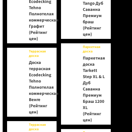
Ecodecking
Tango Дуб
Tehno
Саванна
Полнотелая
Премиум
коммерческая
браш
Графит
(Рейтинг
(Рейтинг
цен)
цен)
Паркетная
Террасная
доска
доска
Паркетная
Доска
доска
террасная
Tarkett
Ecodecking
Step XL & L
Tehno
Дуб
Полнотелая
Саванна
коммерческая
Премиум
Венге
Браш 1200
(Рейтинг
XL
цен)
(Рейтинг
цен)
Террасная
доска