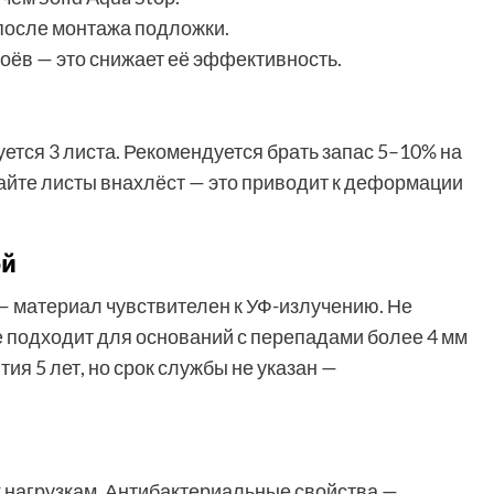
 после монтажа подложки.
лоёв — это снижает её эффективность.
уется 3 листа. Рекомендуется брать запас 5–10% на
айте листы внахлёст — это приводит к деформации
ой
— материал чувствителен к УФ-излучению. Не
е подходит для оснований с перепадами более 4 мм
я 5 лет, но срок службы не указан —
 к нагрузкам. Антибактериальные свойства —