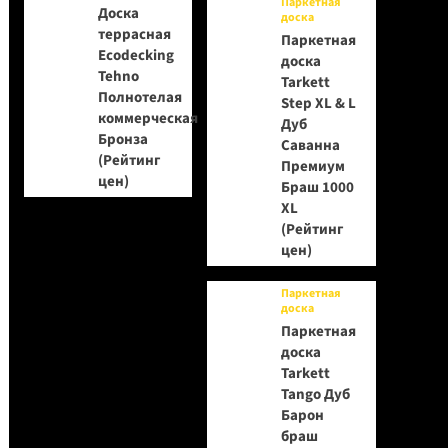
Паркетная
Доска
доска
террасная
Паркетная
Ecodecking
доска
Tehno
Tarkett
Полнотелая
Step XL & L
коммерческая
Дуб
Бронза
Саванна
(Рейтинг
Премиум
цен)
Браш 1000
XL
(Рейтинг
цен)
Паркетная
доска
Паркетная
доска
Tarkett
Tango Дуб
Барон
браш