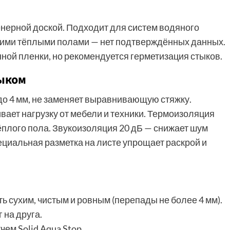
нерной доской. Подходит для систем водяного
скими тёплыми полами — нет подтверждённых данных.
ой пленки, но рекомендуется герметизация стыков.
ыком
до 4 мм, не заменяет выравнивающую стяжку.
вает нагрузку от мебели и техники. Термоизоляция
тёплого пола. Звукоизоляция 20 дБ — снижает шум
ециальная разметка на листе упрощает раскрой и
ь сухим, чистым и ровным (перепады не более 4 мм).
 на друга.
ем Solid Aqua Stop.