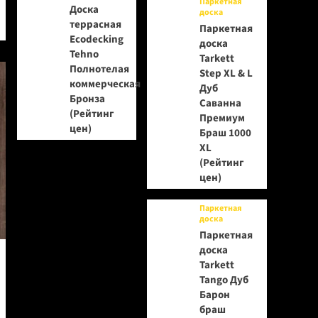
Паркетная
Доска
доска
террасная
Паркетная
Ecodecking
доска
Tehno
Tarkett
Полнотелая
Step XL & L
коммерческая
Дуб
Бронза
Саванна
(Рейтинг
Премиум
цен)
Браш 1000
XL
(Рейтинг
цен)
Паркетная
доска
Паркетная
доска
Tarkett
Tango Дуб
Барон
браш