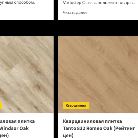
упным способом.
Variostep Classic, положите товар в...
Прочитать
Прочитать
е
Читать далее
больше
больше
о
о
Виниловый
Ламинат
SPC
Kronospan
ламинат
/
Royce
Ultradecor
Sense
Variostep
SE708
Classic
Дуб
Inca
Хампи
Carpenter
(Рейтинг
Mill
цен)
Oak
К476
(Рейтинг
цен)
Кварцвинил
иловая плитка
Кварцвиниловая плитка
 Windsor Oak
Tanto 832 Romeo Oak (Рейтинг
цен)
цен)