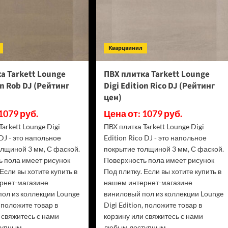
Кварцвинил
а Tarkett Lounge
ПВХ плитка Tarkett Lounge
on Rob DJ (Рейтинг
Digi Edition Rico DJ (Рейтинг
цен)
1079 руб.
Цена от: 1079 руб.
Tarkett Lounge Digi
ПВХ плитка Tarkett Lounge Digi
 DJ - это напольное
Edition Rico DJ - это напольное
олщиной 3 мм, С фаской.
покрытие толщиной 3 мм, С фаской.
ь пола имеет рисунок
Поверхность пола имеет рисунок
 Если вы хотите купить в
Под плитку. Если вы хотите купить в
рнет-магазине
нашем интернет-магазине
ол из коллекции Lounge
виниловый пол из коллекции Lounge
, положите товар в
Digi Edition, положите товар в
 свяжитесь с нами
корзину или свяжитесь с нами
упным...
любым доступным...