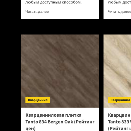
любым доступным способом.
любым дост
Прочитать
Читать далее
Читать дале
больше
о
Виниловый
SPC
ламинат
Royce
Sense
SE709
Дуб
Зайда
(Рейтинг
цен)
Кварцвинил
Кварцвинил
Кварцвиниловая плитка
Кварцвин
Tanto 834 Bergen Oak (Рейтинг
Tanto 833
цен)
(Рейтинг 