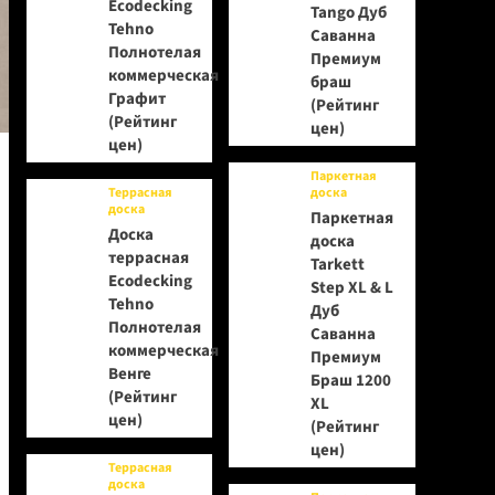
Ecodecking
Tango Дуб
Tehno
Саванна
Полнотелая
Премиум
коммерческая
браш
Графит
(Рейтинг
(Рейтинг
цен)
цен)
Паркетная
Террасная
доска
доска
Паркетная
Доска
доска
террасная
Tarkett
Ecodecking
Step XL & L
Tehno
Дуб
Полнотелая
Саванна
коммерческая
Премиум
Венге
Браш 1200
(Рейтинг
XL
цен)
(Рейтинг
цен)
Террасная
доска