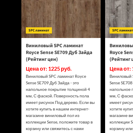
(Рейтинг
цен)
SPC ламинат
SPC ламина
Виниловый SPC ламинат
Виниловы
Royce Sense SE709 Дуб Зайда
Royce Sen
(Рейтинг цен)
(Рейтинг 
Цена от: 1225 руб.
Цена от: 
Виниловый SPC ламинат Royce
Виниловый 
Sense SE709 Дуб Зайда - это
Sense SE708
напольное покрытие толщиной 4
напольное 
мм, С фаской. Поверхность пола
мм, С фаско
имеет рисунок Под дерево. Если вы
имеет рисун
хотите купить в нашем интернет-
хотите купи
магазине виниловый пол из
магазине в
коллекции Sense, положите товар в
коллекции S
корзину или свяжитесь с нами
корзину или