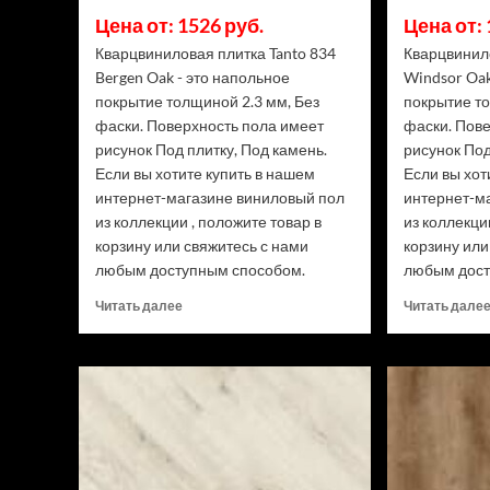
Цена от: 1526 руб.
Цена от: 
Кварцвиниловая плитка Tanto 834
Кварцвинило
Bergen Oak - это напольное
Windsor Oak
покрытие толщиной 2.3 мм, Без
покрытие то
фаски. Поверхность пола имеет
фаски. Пов
рисунок Под плитку, Под камень.
рисунок Под
Если вы хотите купить в нашем
Если вы хот
интернет-магазине виниловый пол
интернет-м
из коллекции , положите товар в
из коллекци
корзину или свяжитесь с нами
корзину или
любым доступным способом.
любым дост
Прочитать
Читать далее
Читать дале
больше
о
Кварцвиниловая
плитка
Tanto
834
Bergen
Oak
(Рейтинг