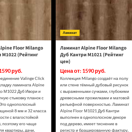
цен)
цен)
Ламинат
lpine Floor Milango
Ламинат Alpine Floor Milango
 М1022 (Рейтинг
Дуб Кантри М1021 (Рейтинг
цен)
1590 руб.
Цена от: 1590 руб.
единение Valinge Click
Коллекция Milango создаёт на полу
кладку ламината Alpine
или стене тёмный дубовый рисунок
go М1022 Дуб Ивори и
с выраженными сучками, глубокими
тную стыковку планок с
древесными прожилками и матовой
 Это однополосный
рельефной поверхностью. Ламинат
лщиной 8 мм и 32 класса
Alpine Floor М1021 Дуб Кантри
ости с влагостойкой
выполнен в однополосном декоре
, поэтому его чаще
под дерево, имеет тиснение в
я квартиры, дачи,
регистр и брашированную фактуру,