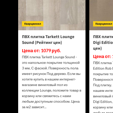
Кварцвинил
Кварцвинил
ПВХ плитка Tarkett Lounge
ПВХ плитк
Sound (Рейтинг цен)
Digi Editi
цен)
Цена от: 1079 руб.
Цена от: 
ПВХ плитка Tarkett Lounge Sound -
это напольное покрытие толщиной
ПВХ плитка 
3 мм, С фаской. Поверхность пола
Edition Rob
имеет рисунок Под дерево. Если вы
покрытие т
хотите купить в нашем интернет-
Поверхност
магазине виниловый пол из
Под плитку.
коллекции Lounge, положите товар в
нашем инте
корзину или свяжитесь с нами
виниловый п
любым доступным способом. Цена
Digi Edition
за м2 зависит...
корзину или
любым дост