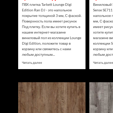
ПВХ плитка Tarkett Lounge Digi
Виниловый 
Edition Ran DJ - это напольное
Sense SE711
покрытие толщиной 3 мм, С фаской.
напольное 
Поверхность пола имеет рисунок
мм, С фаско
Под плитку. Если вы хотите купить в
имеет рисун
нашем интернет-магазине
хотите купи
виниловый пол из коллекции Lounge
магазине в
Digi Edition, положите товар в
коллекции S
корзину или свяжитесь с нами
корзину или
любым доступным...
любым дост
Прочитать
Читать далее
Читать дале
больше
о
ПВХ
плитка
Tarkett
Lounge
Digi
Edition
Ran
DJ