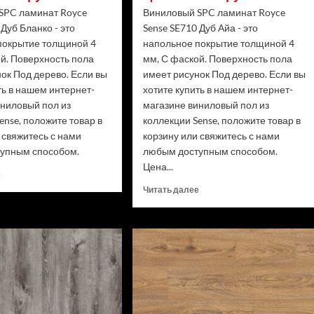
SPC ламинат Royce
Виниловый SPC ламинат Royce
 Дуб Бланко - это
Sense SE710 Дуб Айа - это
покрытие толщиной 4
напольное покрытие толщиной 4
й. Поверхность пола
мм, С фаской. Поверхность пола
ок Под дерево. Если вы
имеет рисунок Под дерево. Если вы
ть в нашем интернет-
хотите купить в нашем интернет-
иниловый пол из
магазине виниловый пол из
ense, положите товар в
коллекции Sense, положите товар в
 свяжитесь с нами
корзину или свяжитесь с нами
упным способом.
любым доступным способом.
Цена...
Прочитать
е
больше
Прочитать
Читать далее
о
больше
Виниловый
о
SPC
Виниловый
ламинат
SPC
Royce
ламинат
Sense
Royce
SE711
Sense
Дуб
SE710
Бланко
Дуб