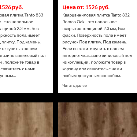
1526 руб.
Цена от: 1526 руб.
вая плитка Tanto 833
Кварцвиниловая плитка Tanto 832
 - это напольное
Romeo Oak - это напольное
лщиной 2.3 мм, Без
покрытие толщиной 2.3 мм, Без
ерхность пола имеет
фаски. Поверхность пола имеет
 плитку, Под камень.
рисунок Под плитку, Под камень.
ите купить в нашем
Если вы хотите купить в нашем
агазине виниловый пол
интернет-магазине виниловый пол
и , положите товар в
из коллекции , положите товар в
 свяжитесь с нами
корзину или свяжитесь с нами
упным...
любым доступным способом.
Прочитать
Прочитать
е
Читать далее
больше
больше
о
о
Кварцвиниловая
Кварцвиниловая
плитка
плитка
Tanto
Tanto
833
832
Windsor
Romeo
Oak
Oak
(Рейтинг
(Рейтинг