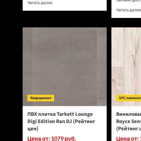
Прочитать
Читать далее
больше
Читать дале
о
ПВХ
плитка
Tarkett
Lounge
Sound
(Рейтинг
цен)
Кварцвинил
SPC ламина
ПВХ плитка Tarkett Lounge
Виниловы
Digi Edition Ran DJ (Рейтинг
Royce Sen
цен)
(Рейтинг 
Цена от: 1079 руб.
Цена от: 