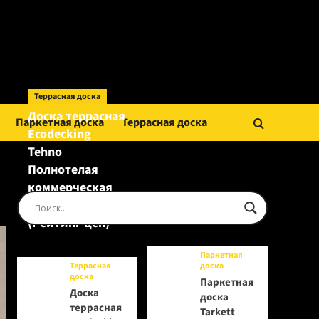
Террасная доска
Доска террасная
Паркетная доска
Террасная доска
Ecodecking
Tehno
Полнотелая
коммерческая
Шоколад
(Рейтинг цен)
Паркетная
Террасная
доска
доска
Паркетная
Доска
доска
террасная
Tarkett