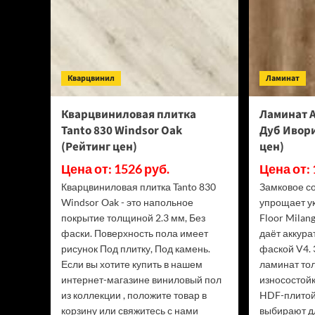
цен)
Кварцвинил
Ламинат
Кварцвиниловая плитка
Ламинат A
Tanto 830 Windsor Oak
Дуб Ивори
(Рейтинг цен)
цен)
Цена от: 1526 руб.
Цена от: 
Кварцвиниловая плитка Tanto 830
Замковое со
Windsor Oak - это напольное
упрощает у
покрытие толщиной 2.3 мм, Без
Floor Milan
фаски. Поверхность пола имеет
даёт аккура
рисунок Под плитку, Под камень.
фаской V4.
Если вы хотите купить в нашем
ламинат то
интернет-магазине виниловый пол
износостойк
из коллекции , положите товар в
HDF-плитой
корзину или свяжитесь с нами
выбирают дл