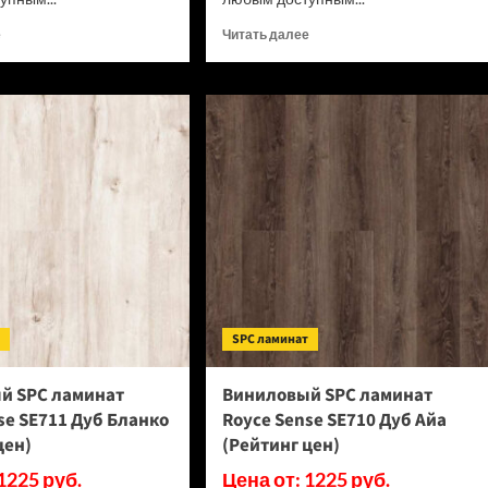
Прочитать
Прочитать
е
Читать далее
больше
больше
о
о
ПВХ
ПВХ
плитка
плитка
Tarkett
Tarkett
Lounge
Lounge
Digi
Digi
Edition
Edition
Rob
Rico
DJ
DJ
(Рейтинг
(Рейтинг
цен)
цен)
т
SPC ламинат
й SPC ламинат
Виниловый SPC ламинат
se SE711 Дуб Бланко
Royce Sense SE710 Дуб Айа
цен)
(Рейтинг цен)
1225 руб.
Цена от: 1225 руб.