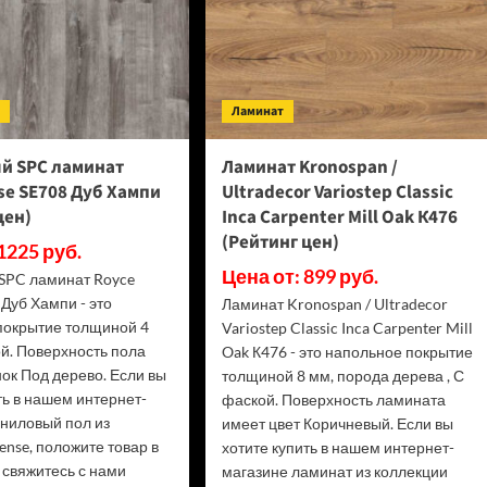
(Рейтинг
Айа
цен)
(Рейтинг
цен)
т
Ламинат
й SPC ламинат
Ламинат Kronospan /
se SE708 Дуб Хампи
Ultradecor Variostep Classic
цен)
Inca Carpenter Mill Oak К476
(Рейтинг цен)
1225 руб.
Цена от: 899 руб.
SPC ламинат Royce
 Дуб Хампи - это
Ламинат Kronospan / Ultradecor
покрытие толщиной 4
Variostep Classic Inca Carpenter Mill
й. Поверхность пола
Oak К476 - это напольное покрытие
ок Под дерево. Если вы
толщиной 8 мм, порода дерева , С
ть в нашем интернет-
фаской. Поверхность ламината
иниловый пол из
имеет цвет Коричневый. Если вы
ense, положите товар в
хотите купить в нашем интернет-
 свяжитесь с нами
магазине ламинат из коллекции