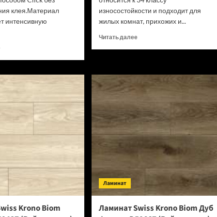
ния клея.Материал
износостойкости и подходит для
т интенсивную
жилых комнат, прихожих и...
Прочитать
Читать далее
больше
Прочитать
е
о
больше
SPC
о
ламинат
SPC
Alpine
ламинат
Floor
Alpine
Classic
Floor
Light
Classic
34
Light
класс,
34
3.5
класс,
мм
3.5
ECO
мм
134-
ECO
77
182-
Ламинат
МС
88
Дуб
МС
Арктик
Дуб
wiss Krono Biom
Ламинат Swiss Krono Biom Дуб
(Рейтинг
Выбеленный