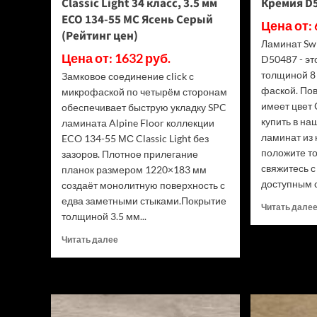
Classic Light 34 класс, 3.5 мм
Кремия D5
ECO 134-55 МС Ясень Серый
Цена от: 
(Рейтинг цен)
Ламинат Sw
Цена от: 1632 руб.
D50487 - э
толщиной 8 
Замковое соединение click с
фаской. По
микрофаской по четырём сторонам
имеет цвет 
обеспечивает быструю укладку SPC
купить в н
ламината Alpine Floor коллекции
ламинат из 
ECO 134-55 МС Classic Light без
положите то
зазоров. Плотное прилегание
свяжитесь 
планок размером 1220×183 мм
доступным с
создаёт монолитную поверхность с
едва заметными стыками.Покрытие
Читать дале
толщиной 3.5 мм...
Прочитать
Читать далее
больше
о
SPC
ламинат
Alpine