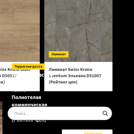
Ламинат
Террасная доска
iss Krono Biom
Ламинат Swiss Krono
Доска террасная
р D50517
Eventum Элькано D51007
Ecodecking
ен)
(Рейтинг цен)
Tehno
Полнотелая
коммерческая
Шоколад
(Рейтинг цен)
Паркетная