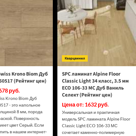
(Рейтинг
D50667
цен)
(Рейтинг
цен)
Кварцвинил
wiss Krono Biom Дуб
SPC ламинат Alpine Floor
0517 (Рейтинг цен)
Classic Light 34 класс, 3.5 мм
ECO 106-33 МС Дуб Ваниль
678 руб.
Селект (Рейтинг цен)
iss Krono Biom Дуб
Цена от: 1632 руб.
517 - это напольное
олщиной 8 мм, порода
Универсальная и практичная
фаской. Поверхность
модель SPC ламината Alpine Floor
меет цвет Серый. Если
Classic Light ECO 106-33 МС
упить в нашем интернет-
сочетает каменно-полимерную