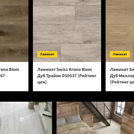
Ламинат
Ламинат
rono Biom
Ламинат Swiss Krono Biom
Ламинат Sw
667
Дуб Трайон D50537 (Рейтинг
Дуб Милло
цен)
(Рейтинг ц