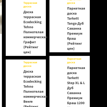
Террасная
доска
доска
Паркетная
Доска
доска
террасная
Tarkett
Ecodecking
Tango Дуб
Tehno
Саванна
Полнотелая
Премиум
коммерческая
браш
Графит
(Рейтинг
(Рейтинг
цен)
цен)
Паркетная
Террасная
доска
доска
Паркетная
Доска
доска
террасная
Tarkett
Ecodecking
Step XL & L
Tehno
Дуб
Полнотелая
Саванна
коммерческая
Премиум
Венге
Браш 1200
(Рейтинг