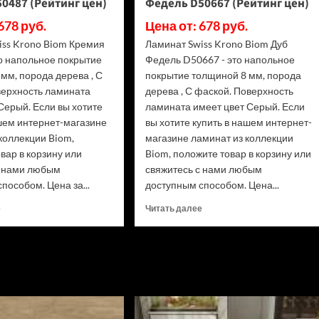
0487 (Рейтинг цен)
Федель D50667 (Рейтинг цен)
цен)
(Рейтинг
цен)
678 руб.
Цена от: 678 руб.
iss Krono Biom Кремия
Ламинат Swiss Krono Biom Дуб
то напольное покрытие
Федель D50667 - это напольное
мм, порода дерева , С
покрытие толщиной 8 мм, порода
верхность ламината
дерева , С фаской. Поверхность
Серый. Если вы хотите
ламината имеет цвет Серый. Если
ашем интернет-магазине
вы хотите купить в нашем интернет-
коллекции Biom,
магазине ламинат из коллекции
вар в корзину или
Biom, положите товар в корзину или
с нами любым
свяжитесь с нами любым
пособом. Цена за...
доступным способом. Цена...
Прочитать
Прочитать
е
Читать далее
больше
больше
о
о
Ламинат
Ламинат
Swiss
Swiss
Krono
Krono
Biom
Biom
Кремия
Дуб
D50487
Федель