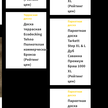
XL
цен)
(Рейтинг
цен)
Террасная
доска
Паркетная
Доска
доска
террасная
Паркетная
Ecodecking
доска
Tehno
Tarkett
Полнотелая
Step XL & L
коммерческая
Дуб
Бронза
Саванна
(Рейтинг
Премиум
цен)
Браш 1000
XL
(Рейтинг
цен)
Паркетная
доска
Паркетная
доска