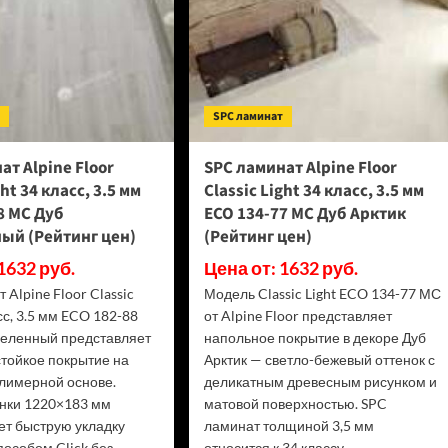
т
SPC ламинат
ат Alpine Floor
SPC ламинат Alpine Floor
ght 34 класс, 3.5 мм
Classic Light 34 класс, 3.5 мм
8 МС Дуб
ECO 134-77 МС Дуб Арктик
ый (Рейтинг цен)
(Рейтинг цен)
1632 руб.
Цена от: 1632 руб.
 Alpine Floor Classic
Модель Classic Light ECO 134-77 МС
асс, 3.5 мм ECO 182-88
от Alpine Floor представляет
еленный представляет
напольное покрытие в декоре Дуб
стойкое покрытие на
Арктик — светло-бежевый оттенок с
лимерной основе.
деликатным древесным рисунком и
нки 1220×183 мм
матовой поверхностью. SPC
ет быструю укладку
ламинат толщиной 3,5 мм
особом Click без
относится к 34 классу