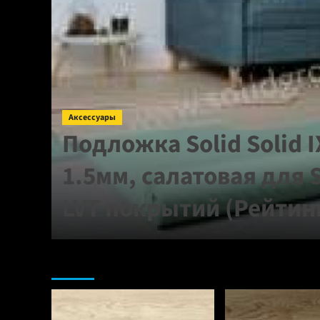
Аксессуары
для
Подложка Solid Solid 
 мм
1.5мм, салатовая для 
LVT покрытий (Рейтин
Ламинат: