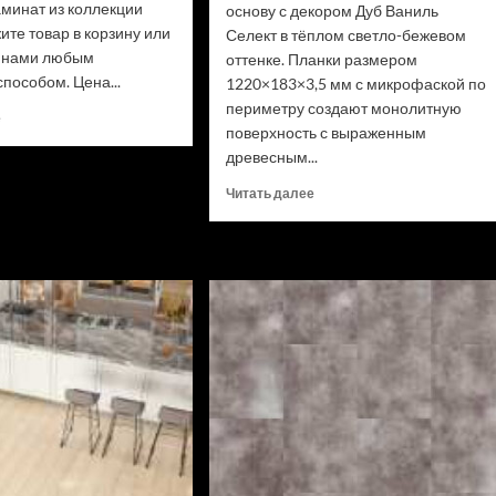
аминат из коллекции
основу с декором Дуб Ваниль
ите товар в корзину или
Селект в тёплом светло-бежевом
с нами любым
оттенке. Планки размером
пособом. Цена...
1220×183×3,5 мм с микрофаской по
периметру создают монолитную
Прочитать
е
поверхность с выраженным
больше
древесным...
о
Ламинат
Прочитать
Читать далее
Swiss
больше
Krono
о
Biom
SPC
Дуб
ламинат
Миллор
Alpine
D50517
Floor
(Рейтинг
Classic
цен)
Light
34
класс,
3.5
мм
ECO
106-