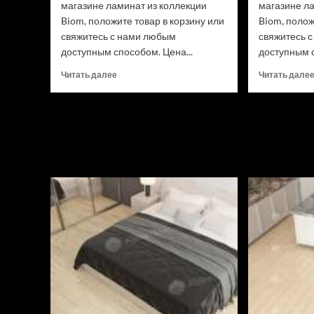
магазине ламинат из коллекции
магазине л
Biom, положите товар в корзину или
Biom, полож
свяжитесь с нами любым
свяжитесь 
доступным способом. Цена...
доступным с
Прочитать
Читать далее
Читать дале
больше
о
Ламинат
Swiss
Krono
Biom
Дуб
Трайон
D50537
(Рейтинг
цен)