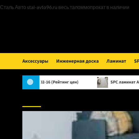
Пер
Сталь Авто
stal-avto96.ru
весь таломмопрокат в наличии
к
сод
Аксессуары
Инженерная доска
Ламинат
S
a 1002-16 (Рейтинг цен)
SPC ламинат Alpine Floor Class
Аксессуары: