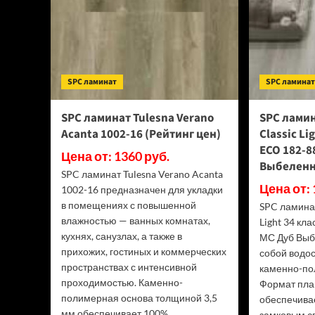
SPC ламинат
SPC ламина
SPC ламинат Tulesna Verano
SPC ламин
Acanta 1002-16 (Рейтинг цен)
Classic Li
ECO 182-8
Цена от: 1360 руб.
Выбеленн
SPC ламинат Tulesna Verano Acanta
Цена от: 
1002-16 предназначен для укладки
в помещениях с повышенной
SPC ламинат
влажностью — ванных комнатах,
Light 34 кл
кухнях, санузлах, а также в
МС Дуб Выб
прихожих, гостиных и коммерческих
собой водо
пространствах с интенсивной
каменно-по
проходимостью. Каменно-
Формат пла
полимерная основа толщиной 3,5
обеспечива
мм обеспечивает 100%...
замковым сп