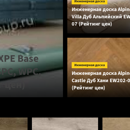
Инженерная доска
Инженерная доска Alpine
Villa Дуб Альпийский E
07 (Рейтинг цен)
Аксессуары
IXPE Base
Подложка Sol
Инженерная доска
SPC, WPC,
оранжевая дл
Инженерная доска Alpine
Castle Дуб Хани EW202-
г цен)
покрытий (Ре
(Рейтинг цен)