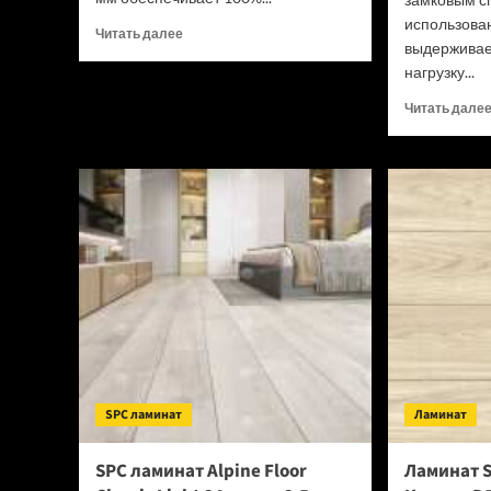
использова
Прочитать
Читать далее
выдерживае
больше
нагрузку...
о
SPC
Читать дале
ламинат
Tulesna
Verano
Acanta
1002-
16
(Рейтинг
цен)
SPC ламинат
Ламинат
SPC ламинат Alpine Floor
Ламинат S