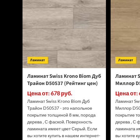
Floor
Classic
Light
34
класс,
3.5
мм
ECO
134-
55
Ламинат
МС
Ламинат
Ясень
Серый
Ламинат Swiss Krono Biom Дуб
Ламинат S
(Рейтинг
Трайон D50537 (Рейтинг цен)
Миллор D5
цен)
Цена от: 678 руб.
Цена от: 
Ламинат Swiss Krono Biom Дуб
Ламинат Sw
Трайон D50537 - это напольное
Миллор D50
покрытие толщиной 8 мм, порода
покрытие т
дерева , С фаской. Поверхность
дерева , С 
ламината имеет цвет Серый. Если
ламината и
вы хотите купить в нашем интернет-
вы хотите к