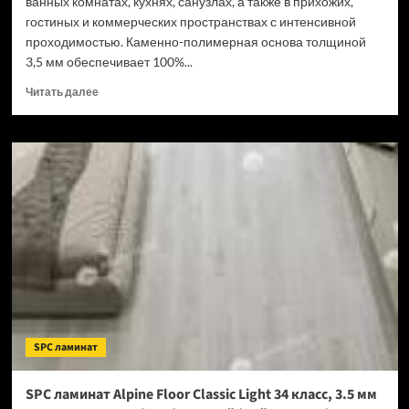
ванных комнатах, кухнях, санузлах, а также в прихожих,
гостиных и коммерческих пространствах с интенсивной
проходимостью. Каменно-полимерная основа толщиной
3,5 мм обеспечивает 100%...
Прочитать
Читать далее
больше
о
SPC
ламинат
Tulesna
Verano
Acanta
1002-
16
(Рейтинг
цен)
SPC ламинат
SPC ламинат Alpine Floor Classic Light 34 класс, 3.5 мм