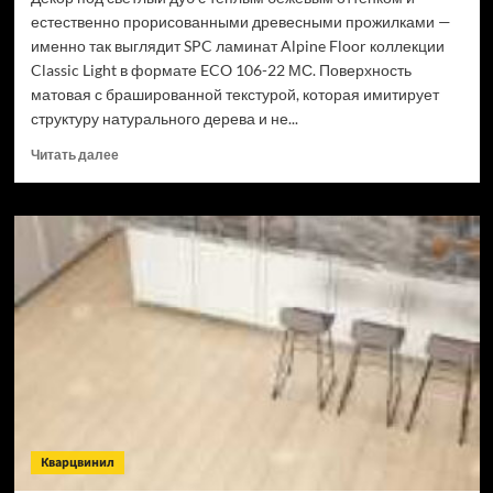
естественно прорисованными древесными прожилками —
именно так выглядит SPC ламинат Alpine Floor коллекции
Classic Light в формате ECO 106-22 МС. Поверхность
матовая с брашированной текстурой, которая имитирует
структуру натурального дерева и не...
Прочитать
Читать далее
больше
о
SPC
ламинат
Alpine
Floor
Classic
Light
34
класс,
3.5
мм
ECO
106-
Кварцвинил
22
МС