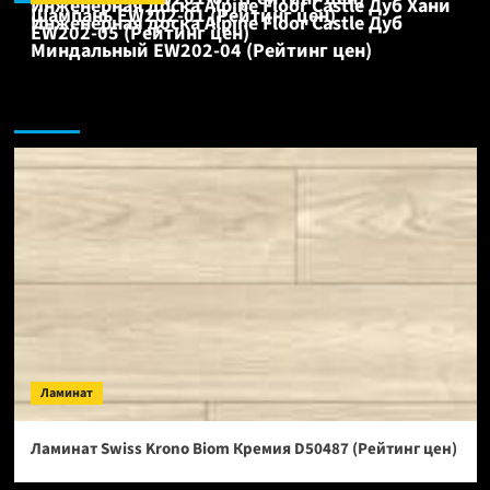
Инженерная доска Alpine Floor Castle Дуб Хани
Шампань EW202-01 (Рейтинг цен)
Инженерная доска Alpine Floor Castle Дуб
EW202-05 (Рейтинг цен)
Миндальный EW202-04 (Рейтинг цен)
Ламинат:
Ламинат
Ламинат Swiss Krono Biom Кремия D50487 (Рейтинг цен)