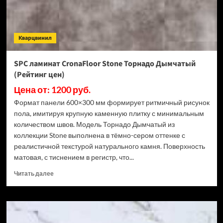
3.5
мм
ECO
106-
Кварцвинил
11
МС
Ясень
SPC ламинат CronaFloor Stone Торнадо Дымчатый
Макао
(Рейтинг цен)
(Рейтинг
цен)
Цена от: 1200 руб.
Формат панели 600×300 мм формирует ритмичный рисунок
пола, имитируя крупную каменную плитку с минимальным
количеством швов. Модель Торнадо Дымчатый из
коллекции Stone выполнена в тёмно-сером оттенке с
реалистичной текстурой натурального камня. Поверхность
матовая, с тиснением в регистр, что...
Прочитать
Читать далее
больше
о
SPC
ламинат
CronaFloor