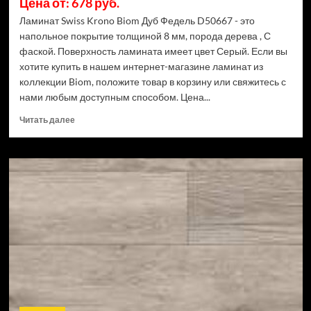
Цена от: 678 руб.
Ламинат Swiss Krono Biom Дуб Федель D50667 - это
напольное покрытие толщиной 8 мм, порода дерева , С
фаской. Поверхность ламината имеет цвет Серый. Если вы
хотите купить в нашем интернет-магазине ламинат из
коллекции Biom, положите товар в корзину или свяжитесь с
нами любым доступным способом. Цена...
Прочитать
Читать далее
больше
о
Ламинат
Swiss
Krono
Biom
Дуб
Федель
D50667
(Рейтинг
цен)