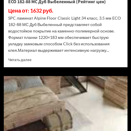
ECO 182-88 МС Дуб Выбеленный (Рейтинг цен)
Цена от: 1632 руб.
SPC ламинат Alpine Floor Classic Light 34 класс, 3.5 мм ECO
182-88 МС Дуб Выбеленный представляет собой
водостойкое покрытие на каменно-полимерной основе.
Формат планки 1220×183 мм обеспечивает быструю
укладку замковым способом Click без использования
клея.Материал выдерживает интенсивную нагрузку...
Прочитать
Читать далее
больше
о
SPC
ламинат
Alpine
Floor
Classic
Light
34
класс,
3.5
мм