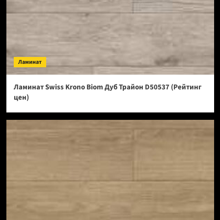
Ламинат
Ламинат Swiss Krono Biom Дуб Трайон D50537 (Рейтинг
цен)