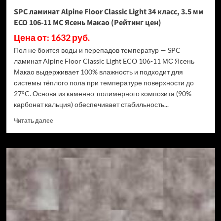
Дуб
SPC ламинат Alpine Floor Classic Light 34 класс, 3.5 мм
Ваниль
ECO 106-11 МС Ясень Макао (Рейтинг цен)
(Рейтинг
цен)
Цена от: 1632 руб.
Пол не боится воды и перепадов температур — SPC
ламинат Alpine Floor Classic Light ECO 106-11 МС Ясень
Макао выдерживает 100% влажность и подходит для
системы тёплого пола при температуре поверхности до
27°C. Основа из каменно-полимерного композита (90%
карбонат кальция) обеспечивает стабильность...
Прочитать
Читать далее
больше
о
SPC
ламинат
Alpine
Floor
Classic
Light
34
класс,