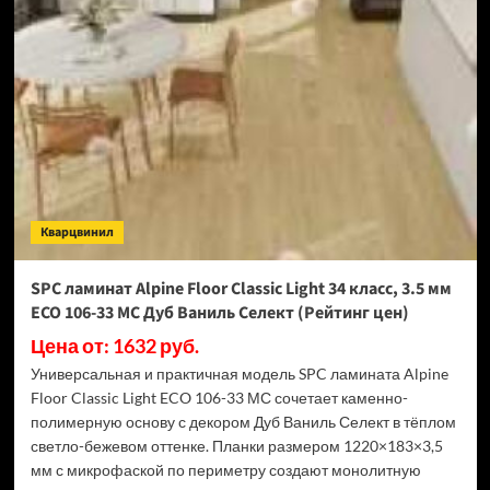
Swiss
Krono
Biom
Дуб
Миллор
D50517
(Рейтинг
цен)
Кварцвинил
SPC ламинат Alpine Floor Classic Light 34 класс, 3.5 мм
ECO 106-33 МС Дуб Ваниль Селект (Рейтинг цен)
Цена от: 1632 руб.
Универсальная и практичная модель SPC ламината Alpine
Floor Classic Light ECO 106-33 МС сочетает каменно-
полимерную основу с декором Дуб Ваниль Селект в тёплом
светло-бежевом оттенке. Планки размером 1220×183×3,5
мм с микрофаской по периметру создают монолитную