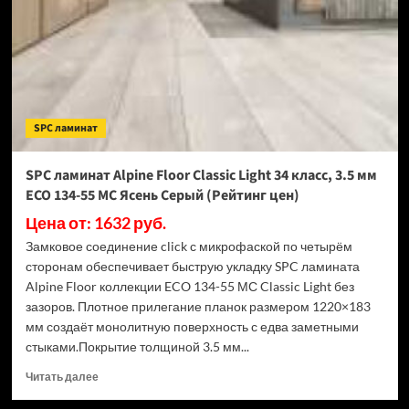
Light
34
класс,
3.5
мм
ECO
134-
SPC ламинат
77
МС
Дуб
SPC ламинат Alpine Floor Classic Light 34 класс, 3.5 мм
Арктик
ECO 134-55 МС Ясень Серый (Рейтинг цен)
(Рейтинг
цен)
Цена от: 1632 руб.
Замковое соединение click с микрофаской по четырём
сторонам обеспечивает быструю укладку SPC ламината
Alpine Floor коллекции ECO 134-55 МС Classic Light без
зазоров. Плотное прилегание планок размером 1220×183
мм создаёт монолитную поверхность с едва заметными
стыками.Покрытие толщиной 3.5 мм...
Прочитать
Читать далее
больше
о