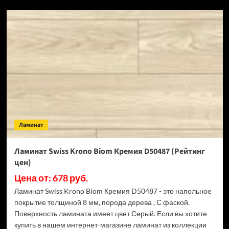
SPC
ламинат
Alpine
Floor
Classic
Light
34
класс,
3.5
мм
ECO
134-
Ламинат
55
МС
Ясень
Ламинат Swiss Krono Biom Кремия D50487 (Рейтинг
Серый
цен)
(Рейтинг
цен)
Цена от: 678 руб.
Ламинат Swiss Krono Biom Кремия D50487 - это напольное
покрытие толщиной 8 мм, порода дерева , С фаской.
Поверхность ламината имеет цвет Серый. Если вы хотите
купить в нашем интернет-магазине ламинат из коллекции