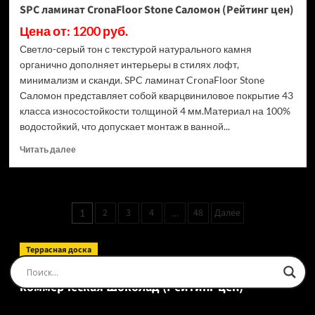
SPC ламинат CronaFloor Stone Саломон (Рейтинг цен)
Цена от: 1200 руб.
Светло-серый тон с текстурой натурального камня
органично дополняет интерьеры в стилях лофт,
минимализм и сканди. SPC ламинат CronaFloor Stone
Саломон представляет собой кварцвиниловое покрытие 43
класса износостойкости толщиной 4 мм.Материал на 100%
водостойкий, что допускает монтаж в ванной...
Прочитать
Читать далее
больше
о
SPC
ламинат
Пагинация
2
3
4
48
Далее
1
…
CronaFloor
записей
Stone
Саломон
Террасная доска
(Рейтинг
Доска террасная Ecodecking Tehno Полнотелая
цен)
коммерческая Шоколад (Рейтинг цен)