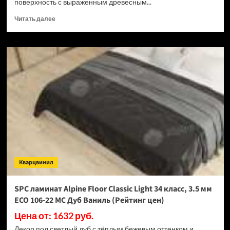
поверхность с выраженным древесным...
Прочитать
Читать далее
больше
о
SPC
ламинат
Alpine
Floor
Classic
Light
34
класс,
3.5
мм
ECO
106-
Кварцвинил
33
МС
Дуб
SPC ламинат Alpine Floor Classic Light 34 класс, 3.5 мм
Ваниль
ECO 106-22 МС Дуб Ваниль (Рейтинг цен)
Селект
(Рейтинг
Цена от: 1632 руб.
цен)
Декор под светлый дуб с тёплым бежевым оттенком и