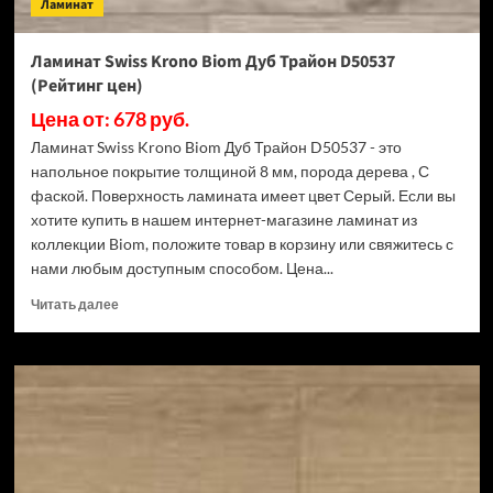
Ламинат
Ламинат Swiss Krono Biom Дуб Трайон D50537
(Рейтинг цен)
Цена от: 678 руб.
Ламинат Swiss Krono Biom Дуб Трайон D50537 - это
напольное покрытие толщиной 8 мм, порода дерева , С
фаской. Поверхность ламината имеет цвет Серый. Если вы
хотите купить в нашем интернет-магазине ламинат из
коллекции Biom, положите товар в корзину или свяжитесь с
нами любым доступным способом. Цена...
Прочитать
Читать далее
больше
о
Ламинат
Swiss
Krono
Biom
Дуб
Трайон
D50537