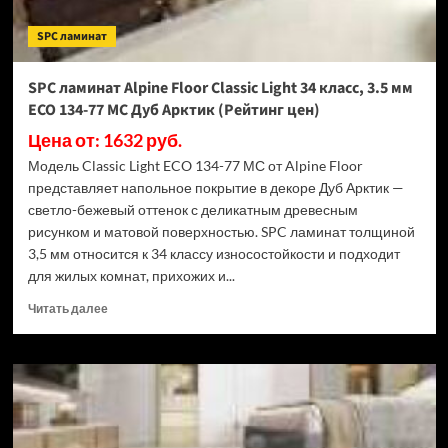
ECO
182-
SPC ламинат
88
МС
Дуб
SPC ламинат Alpine Floor Classic Light 34 класс, 3.5 мм
Выбеленный
ECO 134-77 МС Дуб Арктик (Рейтинг цен)
(Рейтинг
цен)
Цена от: 1632 руб.
Модель Classic Light ECO 134-77 МС от Alpine Floor
представляет напольное покрытие в декоре Дуб Арктик —
светло-бежевый оттенок с деликатным древесным
рисунком и матовой поверхностью. SPC ламинат толщиной
3,5 мм относится к 34 классу износостойкости и подходит
для жилых комнат, прихожих и...
Прочитать
Читать далее
больше
о
SPC
ламинат
Alpine
Floor
Classic