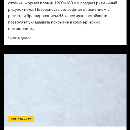
оттенке. Формат планки 1200×180 мм создает ритмичный
рисунок пола. Поверхность рельефная с тиснением в
регистр и брашированием.43 класс износостойкости
позволяет укладывать покрытие в коммерческих
помещениях...
Прочитать
Читать далее
больше
о
SPC
ламинат
CronaFloor
Wood
Сосна
Монблан
(Рейтинг
цен)
SPC ламинат