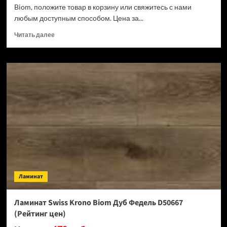
Biom, положите товар в корзину или свяжитесь с нами
любым доступным способом. Цена за...
Прочитать
Читать далее
больше
о
Ламинат
Swiss
Krono
Biom
Кремия
D50487
(Рейтинг
цен)
Ламинат
Ламинат Swiss Krono Biom Дуб Федель D50667
(Рейтинг цен)