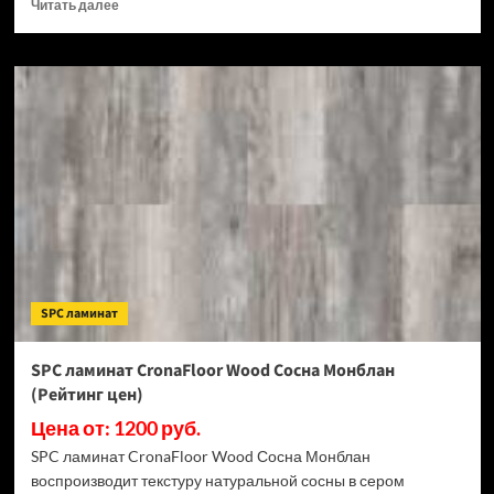
Прочитать
Читать далее
больше
о
SPC
ламинат
CronaFloor
Stone
Терра
Бьянко
(Рейтинг
цен)
SPC ламинат
SPC ламинат CronaFloor Wood Сосна Монблан
(Рейтинг цен)
Цена от: 1200 руб.
SPC ламинат CronaFloor Wood Сосна Монблан
воспроизводит текстуру натуральной сосны в сером