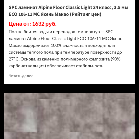
Дуб
SPC ламинат Alpine Floor Classic Light 34 класс, 3.5 мм
Ваниль
ECO 106-11 МС Ясень Макао (Рейтинг цен)
(Рейтинг
цен)
Цена от: 1632 руб.
Пол не боится воды и перепадов температур — SPC
ламинат Alpine Floor Classic Light ECO 106-11 МС Ясень
Макао выдерживает 100% влажность и подходит для
системы тёплого пола при температуре поверхности до
27°C. Основа из каменно-полимерного композита (90%
карбонат кальция) обеспечивает стабильность...
Прочитать
Читать далее
больше
о
SPC
ламинат
Alpine
Floor
Classic
Light
34
класс,