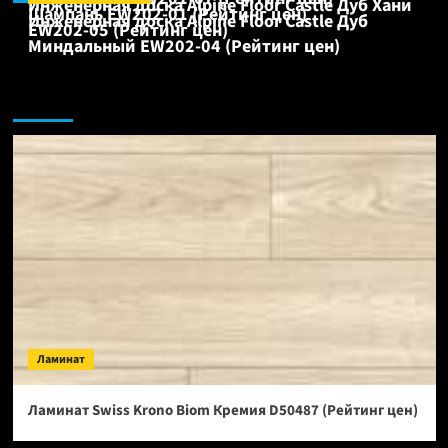
Инженерная доска Alpine Floor Castle Дуб Хани
Шампань EW202-01 (Рейтинг цен)
Инженерная доска Alpine Floor Castle Дуб
EW202-05 (Рейтинг цен)
Миндальный EW202-04 (Рейтинг цен)
Ламинат:
Ламинат
Ламинат Swiss Krono Biom Кремия D50487 (Рейтинг цен)