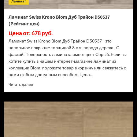
Ламинат
Ламинат Swiss Krono Biom Дуб Трайон D50537
(Рейтинг цен)
Цена от: 678 руб.
Ламинат Swiss Krono Biom Дуб Трайон D50537 - это
напольное покрытие толщиной 8 мм, порода дерева , С
фаской. Поверхность ламината имеет цвет Серый. Если вы
хотите купить в нашем интернет-магазине ламинат из
коллекции Biom, положите товар в корзину или свяжитесь с
нами любым доступным способом. Цена...
Прочитать
Читать далее
больше
о
Ламинат
Swiss
Krono
Biom
Дуб
Трайон
D50537