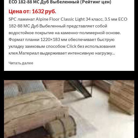
ECO 182-88 МС Дуб Выбеленный (Рейтинг цен)
Цена от: 1632 руб.
SPC ламинат Alpine Floor Classic Light 34 класс, 3.5 мм ECO
182-88 МС Дуб Выбеленный представляет собой
водостойкое покрытие на каменно-полимерной основе.
Формат планки 1220×183 мм обеспечивает быструю
укладку замковым способом Click без использования
клея.Материал выдерживает интенсивную нагрузку...
Прочитать
Читать далее
больше
о
SPC
ламинат
Alpine
Floor
Classic
Light
34
класс,
3.5
мм