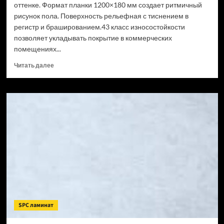
оттенке. Формат планки 1200×180 мм создает ритмичный
рисунок пола. Поверхность рельефная с тиснением в
регистр и брашированием.43 класс износостойкости
позволяет укладывать покрытие в коммерческих
помещениях...
Прочитать
Читать далее
больше
о
SPC
ламинат
CronaFloor
Wood
Сосна
Монблан
(Рейтинг
цен)
SPC ламинат