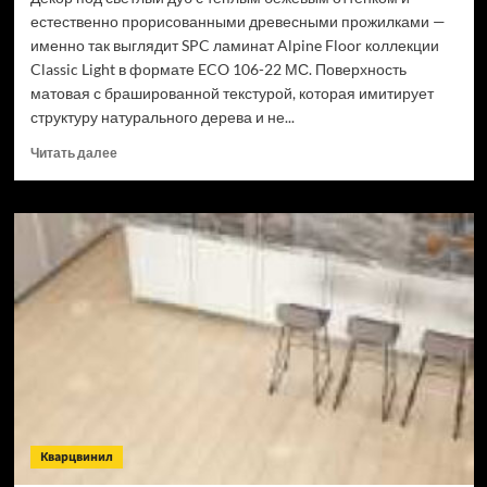
естественно прорисованными древесными прожилками —
именно так выглядит SPC ламинат Alpine Floor коллекции
Classic Light в формате ECO 106-22 МС. Поверхность
матовая с брашированной текстурой, которая имитирует
структуру натурального дерева и не...
Прочитать
Читать далее
больше
о
SPC
ламинат
Alpine
Floor
Classic
Light
34
класс,
3.5
мм
ECO
106-
Кварцвинил
22
МС