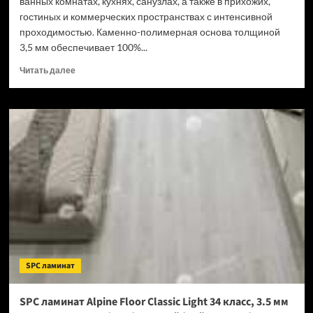
ванных комнатах, кухнях, санузлах, а также в прихожих,
гостиных и коммерческих пространствах с интенсивной
проходимостью. Каменно-полимерная основа толщиной
3,5 мм обеспечивает 100%...
Прочитать
Читать далее
больше
о
SPC
ламинат
Tulesna
Verano
Acanta
1002-
16
(Рейтинг
цен)
SPC ламинат
SPC ламинат Alpine Floor Classic Light 34 класс, 3.5 мм