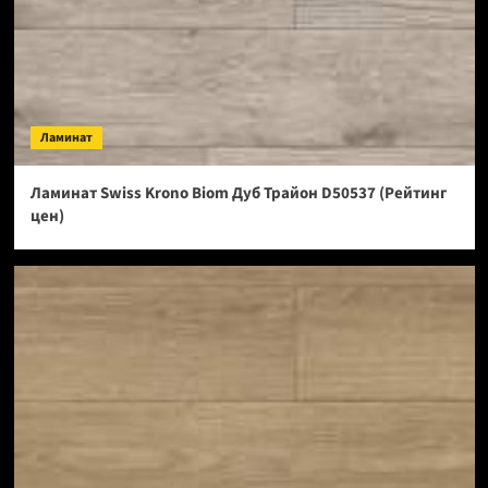
Ламинат
Ламинат Swiss Krono Biom Дуб Трайон D50537 (Рейтинг
цен)