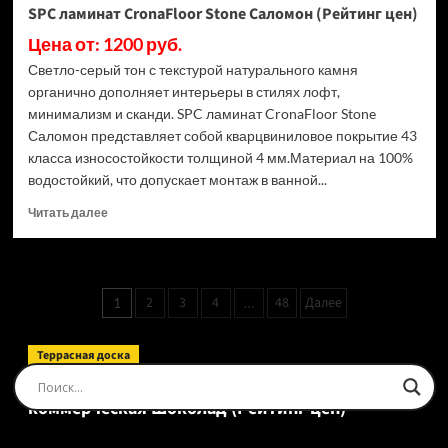
SPC ламинат CronaFloor Stone Саломон (Рейтинг цен)
Цена от: 1200 руб.
Светло-серый тон с текстурой натурального камня
органично дополняет интерьеры в стилях лофт,
минимализм и сканди. SPC ламинат CronaFloor Stone
Саломон представляет собой кварцвиниловое покрытие 43
класса износостойкости толщиной 4 мм.Материал на 100%
водостойкий, что допускает монтаж в ванной...
Прочитать
Читать далее
больше
о
SPC
ламинат
Пагинация
2
3
4
48
Далее
1
…
CronaFloor
записей
Stone
Саломон
Террасная доска
(Рейтинг
Доска террасная Ecodecking Tehno Полнотелая
цен)
коммерческая Шоколад (Рейтинг цен)