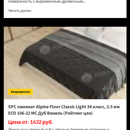
поверхность с выраженным древесным...
Прочитать
Читать далее
больше
о
SPC
ламинат
Alpine
Floor
Classic
Light
34
класс,
3.5
мм
ECO
106-
Кварцвинил
33
МС
Дуб
SPC ламинат Alpine Floor Classic Light 34 класс, 3.5 мм
Ваниль
ECO 106-22 МС Дуб Ваниль (Рейтинг цен)
Селект
(Рейтинг
Цена от: 1632 руб.
цен)
Декор под светлый дуб с тёплым бежевым оттенком и