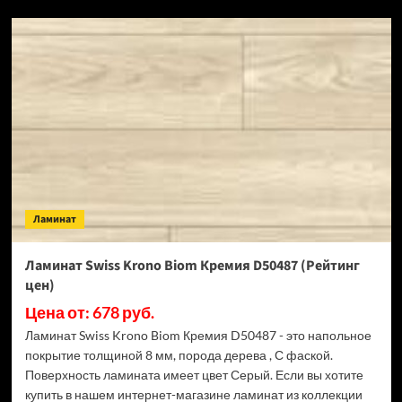
SPC
ламинат
Alpine
Floor
Classic
Light
34
класс,
3.5
мм
ECO
134-
Ламинат
55
МС
Ясень
Ламинат Swiss Krono Biom Кремия D50487 (Рейтинг
Серый
цен)
(Рейтинг
цен)
Цена от: 678 руб.
Ламинат Swiss Krono Biom Кремия D50487 - это напольное
покрытие толщиной 8 мм, порода дерева , С фаской.
Поверхность ламината имеет цвет Серый. Если вы хотите
купить в нашем интернет-магазине ламинат из коллекции