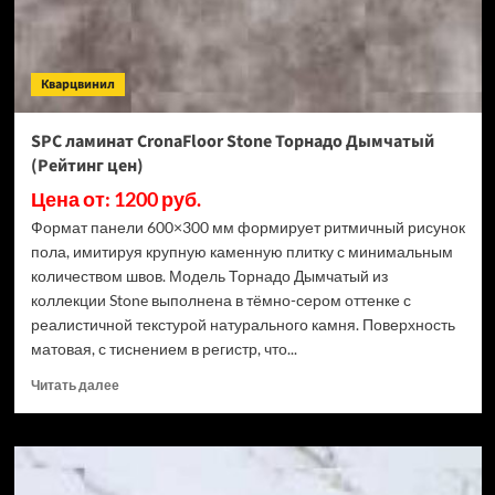
3.5
мм
ECO
106-
Кварцвинил
11
МС
Ясень
SPC ламинат CronaFloor Stone Торнадо Дымчатый
Макао
(Рейтинг цен)
(Рейтинг
цен)
Цена от: 1200 руб.
Формат панели 600×300 мм формирует ритмичный рисунок
пола, имитируя крупную каменную плитку с минимальным
количеством швов. Модель Торнадо Дымчатый из
коллекции Stone выполнена в тёмно-сером оттенке с
реалистичной текстурой натурального камня. Поверхность
матовая, с тиснением в регистр, что...
Прочитать
Читать далее
больше
о
SPC
ламинат
CronaFloor