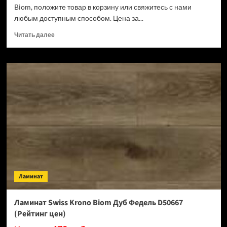
Biom, положите товар в корзину или свяжитесь с нами
любым доступным способом. Цена за...
Прочитать
Читать далее
больше
о
Ламинат
Swiss
Krono
Biom
Кремия
D50487
(Рейтинг
цен)
Ламинат
Ламинат Swiss Krono Biom Дуб Федель D50667
(Рейтинг цен)