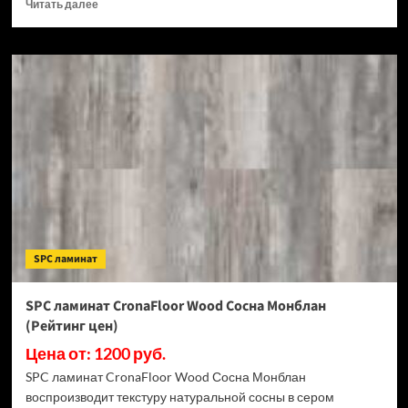
Прочитать
Читать далее
больше
о
SPC
ламинат
CronaFloor
Stone
Терра
Бьянко
(Рейтинг
цен)
SPC ламинат
SPC ламинат CronaFloor Wood Сосна Монблан
(Рейтинг цен)
Цена от: 1200 руб.
SPC ламинат CronaFloor Wood Сосна Монблан
воспроизводит текстуру натуральной сосны в сером