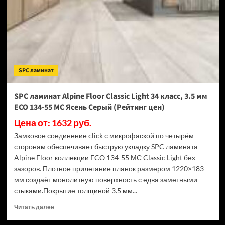
Light
34
класс,
3.5
мм
ECO
134-
SPC ламинат
77
МС
Дуб
SPC ламинат Alpine Floor Classic Light 34 класс, 3.5 мм
Арктик
ECO 134-55 МС Ясень Серый (Рейтинг цен)
(Рейтинг
цен)
Цена от: 1632 руб.
Замковое соединение click с микрофаской по четырём
сторонам обеспечивает быструю укладку SPC ламината
Alpine Floor коллекции ECO 134-55 МС Classic Light без
зазоров. Плотное прилегание планок размером 1220×183
мм создаёт монолитную поверхность с едва заметными
стыками.Покрытие толщиной 3.5 мм...
Прочитать
Читать далее
больше
о