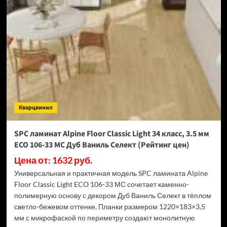
Swiss
Krono
Biom
Дуб
Миллор
D50517
(Рейтинг
цен)
Кварцвинил
SPC ламинат Alpine Floor Classic Light 34 класс, 3.5 мм
ECO 106-33 МС Дуб Ваниль Селект (Рейтинг цен)
Цена от: 1632 руб.
Универсальная и практичная модель SPC ламината Alpine
Floor Classic Light ECO 106-33 МС сочетает каменно-
полимерную основу с декором Дуб Ваниль Селект в тёплом
светло-бежевом оттенке. Планки размером 1220×183×3,5
мм с микрофаской по периметру создают монолитную