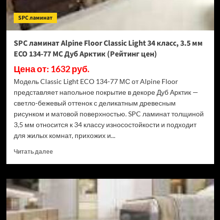
ECO
182-
SPC ламинат
88
МС
Дуб
SPC ламинат Alpine Floor Classic Light 34 класс, 3.5 мм
Выбеленный
ECO 134-77 МС Дуб Арктик (Рейтинг цен)
(Рейтинг
цен)
Цена от: 1632 руб.
Модель Classic Light ECO 134-77 МС от Alpine Floor
представляет напольное покрытие в декоре Дуб Арктик —
светло-бежевый оттенок с деликатным древесным
рисунком и матовой поверхностью. SPC ламинат толщиной
3,5 мм относится к 34 классу износостойкости и подходит
для жилых комнат, прихожих и...
Прочитать
Читать далее
больше
о
SPC
ламинат
Alpine
Floor
Classic