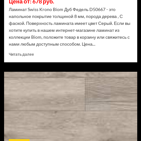
Цена от: 678 руб.
Ламинат Swiss Krono Biom Дуб Федель D50667 - это
напольное покрытие толщиной 8 мм, порода дерева , С
фаской. Поверхность ламината имеет цвет Серый. Если вы
хотите купить в нашем интернет-магазине ламинат из
коллекции Biom, положите товар в корзину или свяжитесь с
нами любым доступным способом. Цена...
Прочитать
Читать далее
больше
о
Ламинат
Swiss
Krono
Biom
Дуб
Федель
D50667
(Рейтинг
цен)