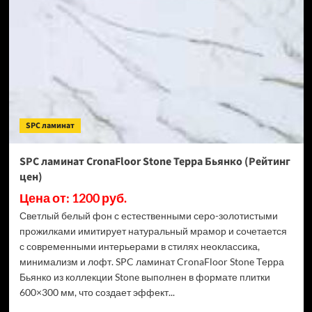
Stone
Торнадо
Дымчатый
(Рейтинг
цен)
SPC ламинат
SPC ламинат CronaFloor Stone Терра Бьянко (Рейтинг
цен)
Цена от: 1200 руб.
Светлый белый фон с естественными серо-золотистыми
прожилками имитирует натуральный мрамор и сочетается
с современными интерьерами в стилях неоклассика,
минимализм и лофт. SPC ламинат CronaFloor Stone Терра
Бьянко из коллекции Stone выполнен в формате плитки
600×300 мм, что создает эффект...