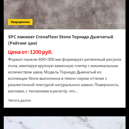
3.5
мм
ECO
106-
Кварцвинил
11
МС
Ясень
SPC ламинат CronaFloor Stone Торнадо Дымчатый
Макао
(Рейтинг цен)
(Рейтинг
цен)
Цена от: 1200 руб.
Формат панели 600×300 мм формирует ритмичный рисунок
пола, имитируя крупную каменную плитку с минимальным
количеством швов. Модель Торнадо Дымчатый из
коллекции Stone выполнена в тёмно-сером оттенке с
реалистичной текстурой натурального камня. Поверхность
матовая, с тиснением в регистр, что...
Прочитать
Читать далее
больше
о
SPC
ламинат
CronaFloor