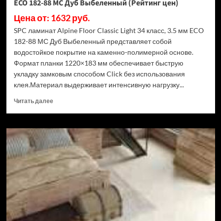
ECO 182-88 МС Дуб Выбеленный (Рейтинг цен)
Цена от: 1632 руб.
SPC ламинат Alpine Floor Classic Light 34 класс, 3.5 мм ECO
182-88 МС Дуб Выбеленный представляет собой
водостойкое покрытие на каменно-полимерной основе.
Формат планки 1220×183 мм обеспечивает быструю
укладку замковым способом Click без использования
клея.Материал выдерживает интенсивную нагрузку...
Прочитать
Читать далее
больше
о
SPC
ламинат
Alpine
Floor
Classic
Light
34
класс,
3.5
мм