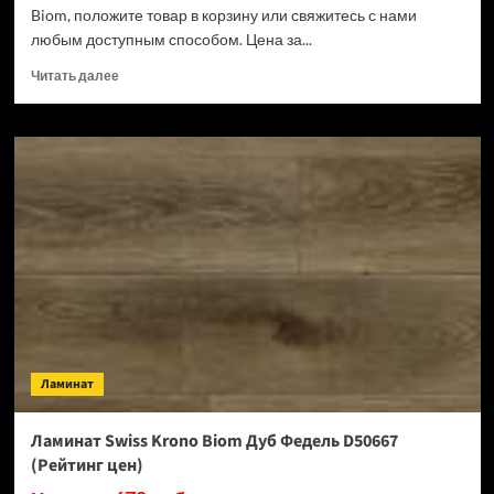
Biom, положите товар в корзину или свяжитесь с нами
любым доступным способом. Цена за...
Прочитать
Читать далее
больше
о
Ламинат
Swiss
Krono
Biom
Кремия
D50487
(Рейтинг
цен)
Ламинат
Ламинат Swiss Krono Biom Дуб Федель D50667
(Рейтинг цен)