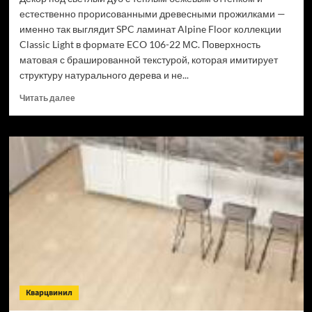
естественно прорисованными древесными прожилками —
именно так выглядит SPC ламинат Alpine Floor коллекции
Classic Light в формате ECO 106-22 МС. Поверхность
матовая с брашированной текстурой, которая имитирует
структуру натурального дерева и не...
Прочитать
Читать далее
больше
о
SPC
ламинат
Alpine
Floor
Classic
Light
34
класс,
3.5
мм
ECO
106-
Кварцвинил
22
МС