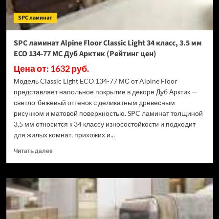
ECO
182-
SPC ламинат
88
МС
Дуб
SPC ламинат Alpine Floor Classic Light 34 класс, 3.5 мм
Выбеленный
ECO 134-77 МС Дуб Арктик (Рейтинг цен)
(Рейтинг
цен)
Цена от: 1632 руб.
Модель Classic Light ECO 134-77 МС от Alpine Floor
представляет напольное покрытие в декоре Дуб Арктик —
светло-бежевый оттенок с деликатным древесным
рисунком и матовой поверхностью. SPC ламинат толщиной
3,5 мм относится к 34 классу износостойкости и подходит
для жилых комнат, прихожих и...
Прочитать
Читать далее
больше
о
SPC
ламинат
Alpine
Floor
Classic