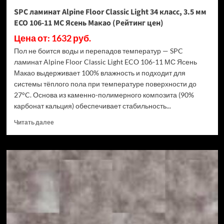
Дуб
SPC ламинат Alpine Floor Classic Light 34 класс, 3.5 мм
Ваниль
ECO 106-11 МС Ясень Макао (Рейтинг цен)
(Рейтинг
цен)
Цена от: 1632 руб.
Пол не боится воды и перепадов температур — SPC
ламинат Alpine Floor Classic Light ECO 106-11 МС Ясень
Макао выдерживает 100% влажность и подходит для
системы тёплого пола при температуре поверхности до
27°C. Основа из каменно-полимерного композита (90%
карбонат кальция) обеспечивает стабильность...
Прочитать
Читать далее
больше
о
SPC
ламинат
Alpine
Floor
Classic
Light
34
класс,