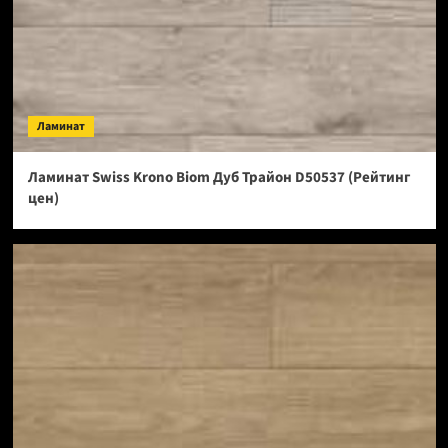
Ламинат
Ламинат Swiss Krono Biom Дуб Трайон D50537 (Рейтинг
цен)