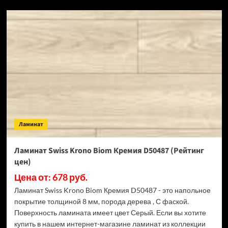
SPC
ламинат
Alpine
Floor
Classic
Light
34
класс,
3.5
мм
ECO
134-
Ламинат
55
МС
Ясень
Ламинат Swiss Krono Biom Кремия D50487 (Рейтинг
Серый
цен)
(Рейтинг
цен)
Цена от: 678 руб.
Ламинат Swiss Krono Biom Кремия D50487 - это напольное
покрытие толщиной 8 мм, порода дерева , С фаской.
Поверхность ламината имеет цвет Серый. Если вы хотите
купить в нашем интернет-магазине ламинат из коллекции