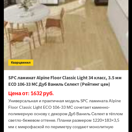
Swiss
Krono
Biom
Дуб
Миллор
D50517
(Рейтинг
цен)
Кварцвинил
SPC ламинат Alpine Floor Classic Light 34 класс, 3.5 мм
ECO 106-33 МС Дуб Ваниль Селект (Рейтинг цен)
Цена от: 1632 руб.
Универсальная и практичная модель SPC ламината Alpine
Floor Classic Light ECO 106-33 МС сочетает каменно-
полимерную основу с декором Дуб Ваниль Селект в тёплом
светло-бежевом оттенке. Планки размером 1220×183×3,5
мм с микрофаской по периметру создают монолитную