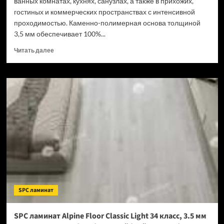
ванных комнатах, кухнях, санузлах, а также в прихожих,
гостиных и коммерческих пространствах с интенсивной
проходимостью. Каменно-полимерная основа толщиной
3,5 мм обеспечивает 100%...
Прочитать
Читать далее
больше
о
SPC
ламинат
Tulesna
Verano
Acanta
1002-
16
(Рейтинг
цен)
SPC ламинат
SPC ламинат Alpine Floor Classic Light 34 класс, 3.5 мм