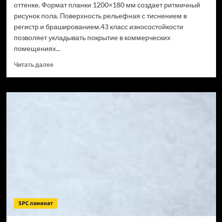
оттенке. Формат планки 1200×180 мм создает ритмичный
рисунок пола. Поверхность рельефная с тиснением в
регистр и брашированием.43 класс износостойкости
позволяет укладывать покрытие в коммерческих
помещениях...
Прочитать
Читать далее
больше
о
SPC
ламинат
CronaFloor
Wood
Сосна
Монблан
(Рейтинг
цен)
SPC ламинат