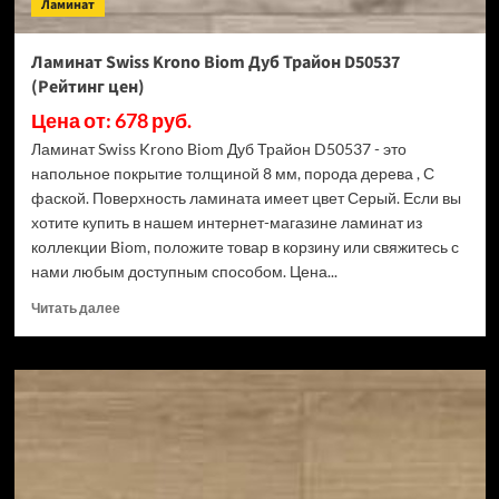
Ламинат
Ламинат Swiss Krono Biom Дуб Трайон D50537
(Рейтинг цен)
Цена от: 678 руб.
Ламинат Swiss Krono Biom Дуб Трайон D50537 - это
напольное покрытие толщиной 8 мм, порода дерева , С
фаской. Поверхность ламината имеет цвет Серый. Если вы
хотите купить в нашем интернет-магазине ламинат из
коллекции Biom, положите товар в корзину или свяжитесь с
нами любым доступным способом. Цена...
Прочитать
Читать далее
больше
о
Ламинат
Swiss
Krono
Biom
Дуб
Трайон
D50537