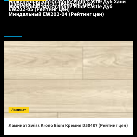
Инженерная доска Alpine Floor Castle Дуб Хани
Шампань EW202-01 (Рейтинг цен)
Инженерная доска Alpine Floor Castle Дуб
EW202-05 (Рейтинг цен)
Миндальный EW202-04 (Рейтинг цен)
Ламинат:
Ламинат
Ламинат Swiss Krono Biom Кремия D50487 (Рейтинг цен)