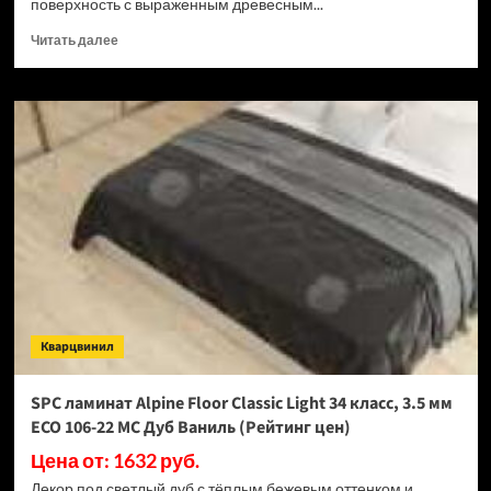
поверхность с выраженным древесным...
Прочитать
Читать далее
больше
о
SPC
ламинат
Alpine
Floor
Classic
Light
34
класс,
3.5
мм
ECO
106-
Кварцвинил
33
МС
Дуб
SPC ламинат Alpine Floor Classic Light 34 класс, 3.5 мм
Ваниль
ECO 106-22 МС Дуб Ваниль (Рейтинг цен)
Селект
(Рейтинг
Цена от: 1632 руб.
цен)
Декор под светлый дуб с тёплым бежевым оттенком и