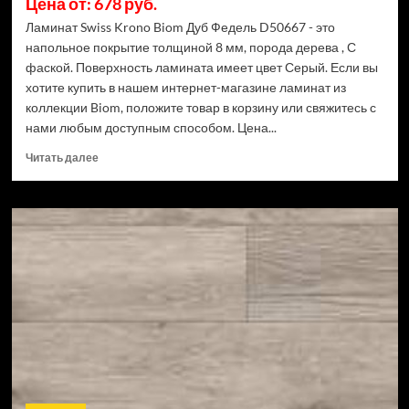
Цена от: 678 руб.
Ламинат Swiss Krono Biom Дуб Федель D50667 - это
напольное покрытие толщиной 8 мм, порода дерева , С
фаской. Поверхность ламината имеет цвет Серый. Если вы
хотите купить в нашем интернет-магазине ламинат из
коллекции Biom, положите товар в корзину или свяжитесь с
нами любым доступным способом. Цена...
Прочитать
Читать далее
больше
о
Ламинат
Swiss
Krono
Biom
Дуб
Федель
D50667
(Рейтинг
цен)