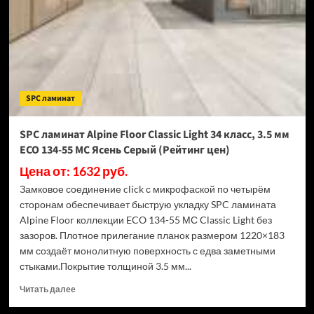
Light
34
класс,
3.5
мм
ECO
134-
SPC ламинат
77
МС
Дуб
SPC ламинат Alpine Floor Classic Light 34 класс, 3.5 мм
Арктик
ECO 134-55 МС Ясень Серый (Рейтинг цен)
(Рейтинг
цен)
Цена от: 1632 руб.
Замковое соединение click с микрофаской по четырём
сторонам обеспечивает быструю укладку SPC ламината
Alpine Floor коллекции ECO 134-55 МС Classic Light без
зазоров. Плотное прилегание планок размером 1220×183
мм создаёт монолитную поверхность с едва заметными
стыками.Покрытие толщиной 3.5 мм...
Прочитать
Читать далее
больше
о