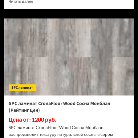
Прочитать
Читать далее
больше
о
SPC
ламинат
CronaFloor
Stone
Терра
Бьянко
(Рейтинг
цен)
SPC ламинат
SPC ламинат CronaFloor Wood Сосна Монблан
(Рейтинг цен)
Цена от: 1200 руб.
SPC ламинат CronaFloor Wood Сосна Монблан
воспроизводит текстуру натуральной сосны в сером