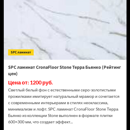
Stone
Торнадо
Дымчатый
(Рейтинг
цен)
SPC ламинат
SPC ламинат CronaFloor Stone Терра Бьянко (Рейтинг
цен)
Цена от: 1200 руб.
Светлый белый фон с естественными серо-золотистыми
прожилками имитирует натуральный мрамор и сочетается
с современными интерьерами в стилях неоклассика,
минимализм и лофт. SPC ламинат CronaFloor Stone Терра
Бьянко из коллекции Stone выполнен в формате плитки
600×300 мм, что создает эффект...