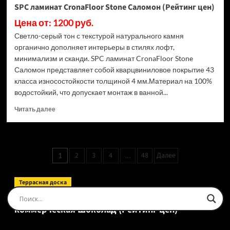
SPC ламинат CronaFloor Stone Саломон (Рейтинг цен)
Цена от: 1200 руб.
Светло-серый тон с текстурой натурального камня
органично дополняет интерьеры в стилях лофт,
минимализм и сканди. SPC ламинат CronaFloor Stone
Саломон представляет собой кварцвиниловое покрытие 43
класса износостойкости толщиной 4 мм.Материал на 100%
водостойкий, что допускает монтаж в ванной...
Прочитать
Читать далее
больше
о
SPC
ламинат
Пагинация
2
3
4
48
Далее
1
…
CronaFloor
записей
Stone
Саломон
Террасная доска
(Рейтинг
Доска террасная Ecodecking Tehno Полнотелая
цен)
коммерческая Шоколад (Рейтинг цен)