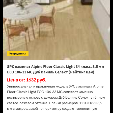
Swiss
Krono
Biom
Дуб
Миллор
D50517
(Рейтинг
цен)
Кварцвинил
SPC ламинат Alpine Floor Classic Light 34 класс, 3.5 мм
ECO 106-33 МС Дуб Ваниль Селект (Рейтинг цен)
Цена от: 1632 руб.
Универсальная и практичная модель SPC ламината Alpine
Floor Classic Light ECO 106-33 МС сочетает каменно-
полимерную основу с декором Дуб Ваниль Селект в тёплом
светло-бежевом оттенке. Планки размером 1220×183×3,5
мм с микрофаской по периметру создают монолитную