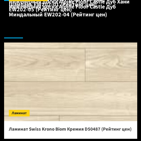
Инженерная доска Alpine Floor Castle Дуб Хани
Шампань EW202-01 (Рейтинг цен)
Инженерная доска Alpine Floor Castle Дуб
EW202-05 (Рейтинг цен)
Миндальный EW202-04 (Рейтинг цен)
Ламинат:
Ламинат
Ламинат Swiss Krono Biom Кремия D50487 (Рейтинг цен)