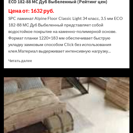
ECO 182-88 МС Дуб Выбеленный (Рейтинг цен)
Цена от: 1632 руб.
SPC ламинат Alpine Floor Classic Light 34 класс, 3.5 мм ECO
182-88 МС Дуб Выбеленный представляет собой
водостойкое покрытие на каменно-полимерной основе.
Формат планки 1220×183 мм обеспечивает быструю
укладку замковым способом Click без использования
клея.Материал выдерживает интенсивную нагрузку...
Прочитать
Читать далее
больше
о
SPC
ламинат
Alpine
Floor
Classic
Light
34
класс,
3.5
мм