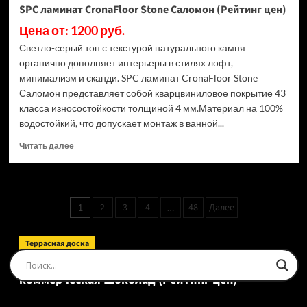
SPC ламинат CronaFloor Stone Саломон (Рейтинг цен)
Цена от: 1200 руб.
Светло-серый тон с текстурой натурального камня
органично дополняет интерьеры в стилях лофт,
минимализм и сканди. SPC ламинат CronaFloor Stone
Саломон представляет собой кварцвиниловое покрытие 43
класса износостойкости толщиной 4 мм.Материал на 100%
водостойкий, что допускает монтаж в ванной...
Прочитать
Читать далее
больше
о
SPC
ламинат
Пагинация
2
3
4
48
Далее
1
…
CronaFloor
записей
Stone
Саломон
Террасная доска
(Рейтинг
Доска террасная Ecodecking Tehno Полнотелая
цен)
коммерческая Шоколад (Рейтинг цен)