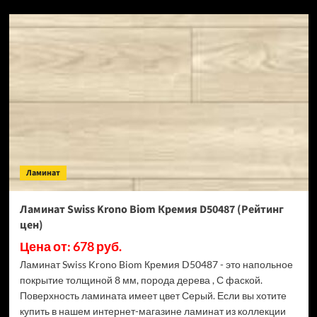
SPC
ламинат
Alpine
Floor
Classic
Light
34
класс,
3.5
мм
ECO
134-
Ламинат
55
МС
Ясень
Ламинат Swiss Krono Biom Кремия D50487 (Рейтинг
Серый
цен)
(Рейтинг
цен)
Цена от: 678 руб.
Ламинат Swiss Krono Biom Кремия D50487 - это напольное
покрытие толщиной 8 мм, порода дерева , С фаской.
Поверхность ламината имеет цвет Серый. Если вы хотите
купить в нашем интернет-магазине ламинат из коллекции