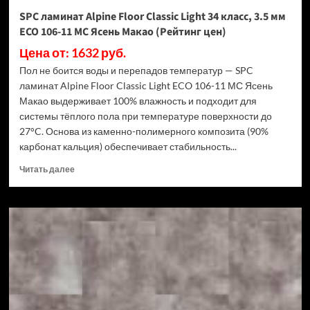
Дуб
SPC ламинат Alpine Floor Classic Light 34 класс, 3.5 мм
Ваниль
ECO 106-11 МС Ясень Макао (Рейтинг цен)
(Рейтинг
цен)
Цена от: 1632 руб.
Пол не боится воды и перепадов температур — SPC
ламинат Alpine Floor Classic Light ECO 106-11 МС Ясень
Макао выдерживает 100% влажность и подходит для
системы тёплого пола при температуре поверхности до
27°C. Основа из каменно-полимерного композита (90%
карбонат кальция) обеспечивает стабильность...
Прочитать
Читать далее
больше
о
SPC
ламинат
Alpine
Floor
Classic
Light
34
класс,