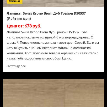
Ламинат
Ламинат Swiss Krono Biom Дуб Трайон D50537
(Рейтинг цен)
Цена от: 678 руб.
Ламинат Swiss Krono Biom Дуб Трайон D50537 - это
напольное покрытие толщиной 8 мм, порода дерева , С
фаской. Поверхность ламината имеет цвет Серый. Если вы
хотите купить в нашем интернет-магазине ламинат из
коллекции Biom, положите товар в корзину или свяжитесь с
нами любым доступным способом. Цена...
Прочитать
Читать далее
больше
о
Ламинат
Swiss
Krono
Biom
Дуб
Трайон
D50537