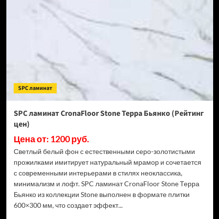
Stone
Торнадо
Дымчатый
(Рейтинг
цен)
SPC ламинат
SPC ламинат CronaFloor Stone Терра Бьянко (Рейтинг
цен)
Цена от: 1200 руб.
Светлый белый фон с естественными серо-золотистыми
прожилками имитирует натуральный мрамор и сочетается
с современными интерьерами в стилях неоклассика,
минимализм и лофт. SPC ламинат CronaFloor Stone Терра
Бьянко из коллекции Stone выполнен в формате плитки
600×300 мм, что создает эффект...