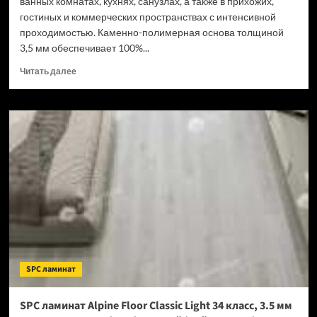
ванных комнатах, кухнях, санузлах, а также в прихожих,
гостиных и коммерческих пространствах с интенсивной
проходимостью. Каменно-полимерная основа толщиной
3,5 мм обеспечивает 100%...
Прочитать
Читать далее
больше
о
SPC
ламинат
Tulesna
Verano
Acanta
1002-
16
(Рейтинг
цен)
SPC ламинат
SPC ламинат Alpine Floor Classic Light 34 класс, 3.5 мм