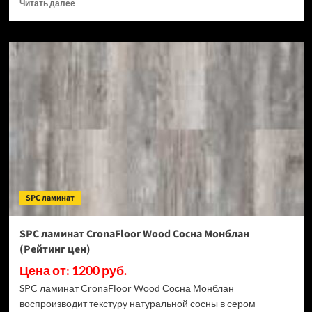
Прочитать
Читать далее
больше
о
SPC
ламинат
CronaFloor
Stone
Терра
Бьянко
(Рейтинг
цен)
SPC ламинат
SPC ламинат CronaFloor Wood Сосна Монблан
(Рейтинг цен)
Цена от: 1200 руб.
SPC ламинат CronaFloor Wood Сосна Монблан
воспроизводит текстуру натуральной сосны в сером