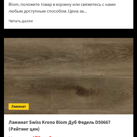
Biom, положите товар в корзину или свяжитесь с нами
любым доступным способом. Цена за...
Прочитать
Читать далее
больше
о
Ламинат
Swiss
Krono
Biom
Кремия
D50487
(Рейтинг
цен)
Ламинат
Ламинат Swiss Krono Biom Дуб Федель D50667
(Рейтинг цен)