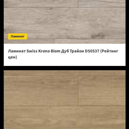
Ламинат
Ламинат Swiss Krono Biom Дуб Трайон D50537 (Рейтинг
цен)