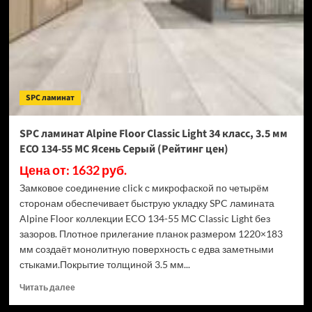
Light
34
класс,
3.5
мм
ECO
134-
SPC ламинат
77
МС
Дуб
SPC ламинат Alpine Floor Classic Light 34 класс, 3.5 мм
Арктик
ECO 134-55 МС Ясень Серый (Рейтинг цен)
(Рейтинг
цен)
Цена от: 1632 руб.
Замковое соединение click с микрофаской по четырём
сторонам обеспечивает быструю укладку SPC ламината
Alpine Floor коллекции ECO 134-55 МС Classic Light без
зазоров. Плотное прилегание планок размером 1220×183
мм создаёт монолитную поверхность с едва заметными
стыками.Покрытие толщиной 3.5 мм...
Прочитать
Читать далее
больше
о