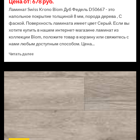
Цена от: 678 руб.
Ламинат Swiss Krono Biom Дуб Федель D50667 - это
напольное покрытие толщиной 8 мм, порода дерева , С
фаской. Поверхность ламината имеет цвет Серый. Если вы
хотите купить в нашем интернет-магазине ламинат из
коллекции Biom, положите товар в корзину или свяжитесь с
нами любым доступным способом. Цена...
Прочитать
Читать далее
больше
о
Ламинат
Swiss
Krono
Biom
Дуб
Федель
D50667
(Рейтинг
цен)