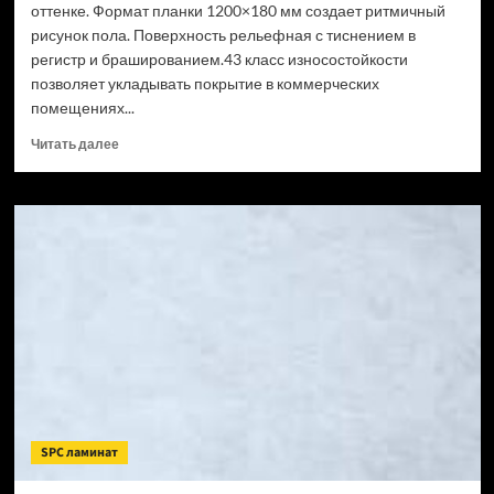
оттенке. Формат планки 1200×180 мм создает ритмичный
рисунок пола. Поверхность рельефная с тиснением в
регистр и брашированием.43 класс износостойкости
позволяет укладывать покрытие в коммерческих
помещениях...
Прочитать
Читать далее
больше
о
SPC
ламинат
CronaFloor
Wood
Сосна
Монблан
(Рейтинг
цен)
SPC ламинат