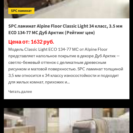
ECO
182-
SPC ламинат
88
МС
Дуб
SPC ламинат Alpine Floor Classic Light 34 класс, 3.5 мм
Выбеленный
ECO 134-77 МС Дуб Арктик (Рейтинг цен)
(Рейтинг
цен)
Цена от: 1632 руб.
Модель Classic Light ECO 134-77 МС от Alpine Floor
представляет напольное покрытие в декоре Дуб Арктик —
светло-бежевый оттенок с деликатным древесным
рисунком и матовой поверхностью. SPC ламинат толщиной
3,5 мм относится к 34 классу износостойкости и подходит
для жилых комнат, прихожих и...
Прочитать
Читать далее
больше
о
SPC
ламинат
Alpine
Floor
Classic