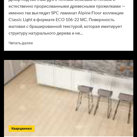
естественно прорисованными древесными прожилками —
именно так выглядит SPC ламинат Alpine Floor коллекции
Classic Light в формате ECO 106-22 МС. Поверхность
матовая с брашированной текстурой, которая имитирует
структуру натурального дерева и не...
Прочитать
Читать далее
больше
о
SPC
ламинат
Alpine
Floor
Classic
Light
34
класс,
3.5
мм
ECO
106-
Кварцвинил
22
МС