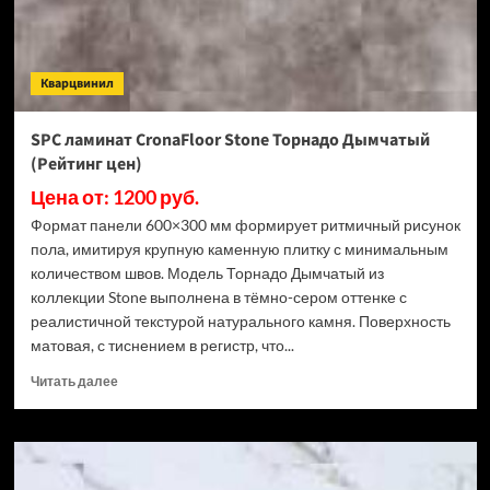
3.5
мм
ECO
106-
Кварцвинил
11
МС
Ясень
SPC ламинат CronaFloor Stone Торнадо Дымчатый
Макао
(Рейтинг цен)
(Рейтинг
цен)
Цена от: 1200 руб.
Формат панели 600×300 мм формирует ритмичный рисунок
пола, имитируя крупную каменную плитку с минимальным
количеством швов. Модель Торнадо Дымчатый из
коллекции Stone выполнена в тёмно-сером оттенке с
реалистичной текстурой натурального камня. Поверхность
матовая, с тиснением в регистр, что...
Прочитать
Читать далее
больше
о
SPC
ламинат
CronaFloor