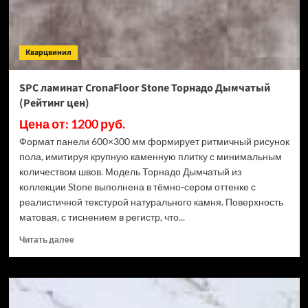
3.5
мм
ECO
106-
Кварцвинил
11
МС
Ясень
SPC ламинат CronaFloor Stone Торнадо Дымчатый
Макао
(Рейтинг цен)
(Рейтинг
цен)
Цена от: 1200 руб.
Формат панели 600×300 мм формирует ритмичный рисунок
пола, имитируя крупную каменную плитку с минимальным
количеством швов. Модель Торнадо Дымчатый из
коллекции Stone выполнена в тёмно-сером оттенке с
реалистичной текстурой натурального камня. Поверхность
матовая, с тиснением в регистр, что...
Прочитать
Читать далее
больше
о
SPC
ламинат
CronaFloor