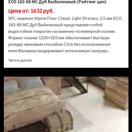
ECO 182-88 МС Дуб Выбеленный (Рейтинг цен)
Цена от: 1632 руб.
SPC ламинат Alpine Floor Classic Light 34 класс, 3.5 мм ECO
182-88 МС Дуб Выбеленный представляет собой
водостойкое покрытие на каменно-полимерной основе.
Формат планки 1220×183 мм обеспечивает быструю
укладку замковым способом Click без использования
клея.Материал выдерживает интенсивную нагрузку...
Прочитать
Читать далее
больше
о
SPC
ламинат
Alpine
Floor
Classic
Light
34
класс,
3.5
мм