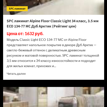
ECO
182-
SPC ламинат
88
МС
Дуб
SPC ламинат Alpine Floor Classic Light 34 класс, 3.5 мм
Выбеленный
ECO 134-77 МС Дуб Арктик (Рейтинг цен)
(Рейтинг
цен)
Цена от: 1632 руб.
Модель Classic Light ECO 134-77 МС от Alpine Floor
представляет напольное покрытие в декоре Дуб Арктик —
светло-бежевый оттенок с деликатным древесным
рисунком и матовой поверхностью. SPC ламинат толщиной
3,5 мм относится к 34 классу износостойкости и подходит
для жилых комнат, прихожих и...
Прочитать
Читать далее
больше
о
SPC
ламинат
Alpine
Floor
Classic