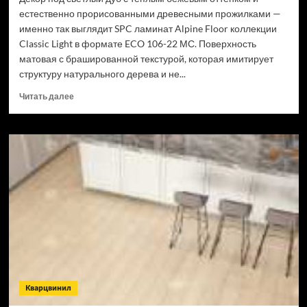
естественно прорисованными древесными прожилками —
именно так выглядит SPC ламинат Alpine Floor коллекции
Classic Light в формате ECO 106-22 МС. Поверхность
матовая с брашированной текстурой, которая имитирует
структуру натурального дерева и не...
Прочитать
Читать далее
больше
о
SPC
ламинат
Alpine
Floor
Classic
Light
34
класс,
3.5
мм
ECO
106-
Кварцвинил
22
МС