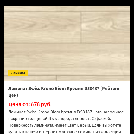
SPC
ламинат
Alpine
Floor
Classic
Light
34
класс,
3.5
мм
ECO
134-
Ламинат
55
МС
Ясень
Ламинат Swiss Krono Biom Кремия D50487 (Рейтинг
Серый
цен)
(Рейтинг
цен)
Цена от: 678 руб.
Ламинат Swiss Krono Biom Кремия D50487 - это напольное
покрытие толщиной 8 мм, порода дерева , С фаской.
Поверхность ламината имеет цвет Серый. Если вы хотите
купить в нашем интернет-магазине ламинат из коллекции