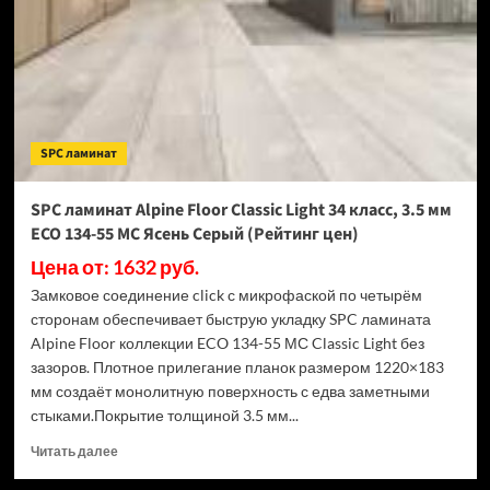
Light
34
класс,
3.5
мм
ECO
134-
SPC ламинат
77
МС
Дуб
SPC ламинат Alpine Floor Classic Light 34 класс, 3.5 мм
Арктик
ECO 134-55 МС Ясень Серый (Рейтинг цен)
(Рейтинг
цен)
Цена от: 1632 руб.
Замковое соединение click с микрофаской по четырём
сторонам обеспечивает быструю укладку SPC ламината
Alpine Floor коллекции ECO 134-55 МС Classic Light без
зазоров. Плотное прилегание планок размером 1220×183
мм создаёт монолитную поверхность с едва заметными
стыками.Покрытие толщиной 3.5 мм...
Прочитать
Читать далее
больше
о