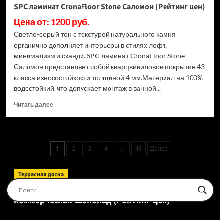
SPC ламинат CronaFloor Stone Саломон (Рейтинг цен)
Цена от: 1200 руб.
Светло-серый тон с текстурой натурального камня
органично дополняет интерьеры в стилях лофт,
минимализм и сканди. SPC ламинат CronaFloor Stone
Саломон представляет собой кварцвиниловое покрытие 43
класса износостойкости толщиной 4 мм.Материал на 100%
водостойкий, что допускает монтаж в ванной...
Прочитать
Читать далее
больше
о
SPC
ламинат
Пагинация
2
3
4
48
Далее
1
…
CronaFloor
записей
Stone
Саломон
Террасная доска
(Рейтинг
Доска террасная Ecodecking Tehno Полнотелая
цен)
коммерческая Шоколад (Рейтинг цен)