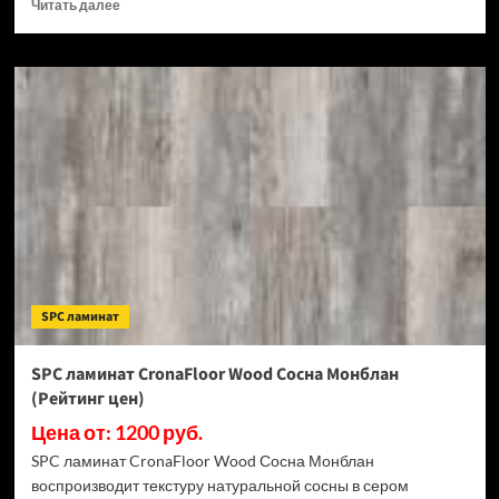
Прочитать
Читать далее
больше
о
SPC
ламинат
CronaFloor
Stone
Терра
Бьянко
(Рейтинг
цен)
SPC ламинат
SPC ламинат CronaFloor Wood Сосна Монблан
(Рейтинг цен)
Цена от: 1200 руб.
SPC ламинат CronaFloor Wood Сосна Монблан
воспроизводит текстуру натуральной сосны в сером