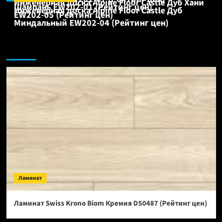
Инженерная доска Alpine Floor Castle Дуб Хани
Шампань EW202-01 (Рейтинг цен)
Инженерная доска Alpine Floor Castle Дуб
EW202-05 (Рейтинг цен)
Миндальный EW202-04 (Рейтинг цен)
Ламинат:
Ламинат
Ламинат Swiss Krono Biom Кремия D50487 (Рейтинг цен)