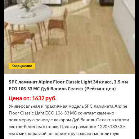
Swiss
Krono
Biom
Дуб
Миллор
D50517
(Рейтинг
цен)
Кварцвинил
SPC ламинат Alpine Floor Classic Light 34 класс, 3.5 мм
ECO 106-33 МС Дуб Ваниль Селект (Рейтинг цен)
Цена от: 1632 руб.
Универсальная и практичная модель SPC ламината Alpine
Floor Classic Light ECO 106-33 МС сочетает каменно-
полимерную основу с декором Дуб Ваниль Селект в тёплом
светло-бежевом оттенке. Планки размером 1220×183×3,5
мм с микрофаской по периметру создают монолитную