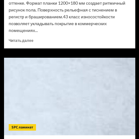
оттенке. Формат планки 1200×180 мм создает ритмичный
рисунок пола. Поверхность рельефная с тиснением в
регистр и брашированием.43 класс износостойкости
позволяет укладывать покрытие в коммерческих
помещениях...
Прочитать
Читать далее
больше
о
SPC
ламинат
CronaFloor
Wood
Сосна
Монблан
(Рейтинг
цен)
SPC ламинат