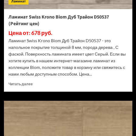
Ламинат
Ламинат Swiss Krono Biom Дуб Трайон D50537
(Рейтинг цен)
Цена от: 678 руб.
Ламинат Swiss Krono Biom Дуб Трайон D50537 - это
напольное покрытие толщиной 8 мм, порода дерева , С
фаской. Поверхность ламината имеет цвет Серый. Если вы
хотите купить в нашем интернет-магазине ламинат из
коллекции Biom, положите товар в корзину или свяжитесь с
нами любым доступным способом. Цена...
Прочитать
Читать далее
больше
о
Ламинат
Swiss
Krono
Biom
Дуб
Трайон
D50537