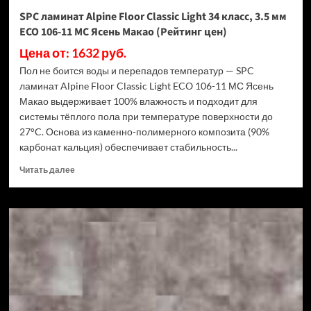
Дуб
SPC ламинат Alpine Floor Classic Light 34 класс, 3.5 мм
Ваниль
ECO 106-11 МС Ясень Макао (Рейтинг цен)
(Рейтинг
цен)
Цена от: 1632 руб.
Пол не боится воды и перепадов температур — SPC
ламинат Alpine Floor Classic Light ECO 106-11 МС Ясень
Макао выдерживает 100% влажность и подходит для
системы тёплого пола при температуре поверхности до
27°C. Основа из каменно-полимерного композита (90%
карбонат кальция) обеспечивает стабильность...
Прочитать
Читать далее
больше
о
SPC
ламинат
Alpine
Floor
Classic
Light
34
класс,