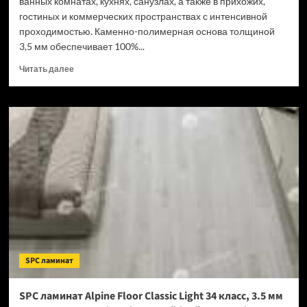
ванных комнатах, кухнях, санузлах, а также в прихожих,
гостиных и коммерческих пространствах с интенсивной
проходимостью. Каменно-полимерная основа толщиной
3,5 мм обеспечивает 100%...
Прочитать
Читать далее
больше
о
SPC
ламинат
Tulesna
Verano
Acanta
1002-
16
(Рейтинг
цен)
SPC ламинат
SPC ламинат Alpine Floor Classic Light 34 класс, 3.5 мм