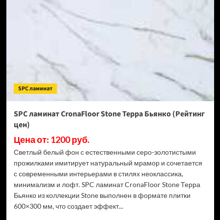
Stone
Торнадо
Дымчатый
(Рейтинг
цен)
SPC ламинат
SPC ламинат CronaFloor Stone Терра Бьянко (Рейтинг
цен)
Цена от: 1200 руб.
Светлый белый фон с естественными серо-золотистыми
прожилками имитирует натуральный мрамор и сочетается
с современными интерьерами в стилях неоклассика,
минимализм и лофт. SPC ламинат CronaFloor Stone Терра
Бьянко из коллекции Stone выполнен в формате плитки
600×300 мм, что создает эффект...