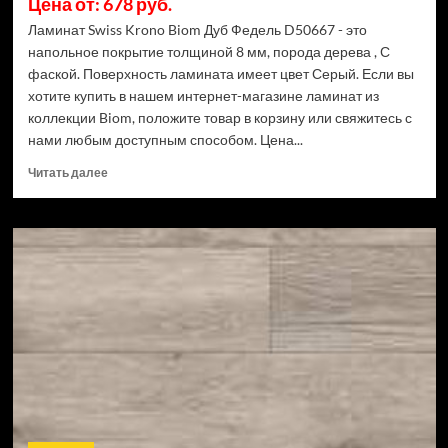
Цена от: 678 руб.
Ламинат Swiss Krono Biom Дуб Федель D50667 - это
напольное покрытие толщиной 8 мм, порода дерева , С
фаской. Поверхность ламината имеет цвет Серый. Если вы
хотите купить в нашем интернет-магазине ламинат из
коллекции Biom, положите товар в корзину или свяжитесь с
нами любым доступным способом. Цена...
Прочитать
Читать далее
больше
о
Ламинат
Swiss
Krono
Biom
Дуб
Федель
D50667
(Рейтинг
цен)