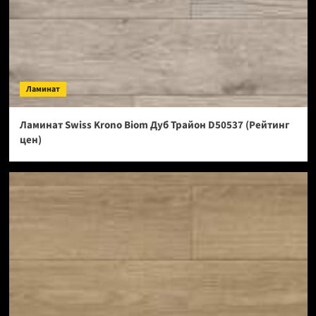
Ламинат
Ламинат Swiss Krono Biom Дуб Трайон D50537 (Рейтинг
цен)