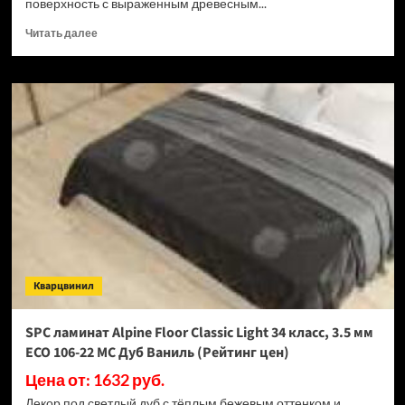
поверхность с выраженным древесным...
Прочитать
Читать далее
больше
о
SPC
ламинат
Alpine
Floor
Classic
Light
34
класс,
3.5
мм
ECO
106-
Кварцвинил
33
МС
Дуб
SPC ламинат Alpine Floor Classic Light 34 класс, 3.5 мм
Ваниль
ECO 106-22 МС Дуб Ваниль (Рейтинг цен)
Селект
(Рейтинг
Цена от: 1632 руб.
цен)
Декор под светлый дуб с тёплым бежевым оттенком и