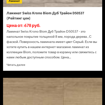
Ламинат
Ламинат Swiss Krono Biom Дуб Трайон D50537
(Рейтинг цен)
Цена от: 678 руб.
Ламинат Swiss Krono Biom Дуб Трайон D50537 - это
напольное покрытие толщиной 8 мм, порода дерева , С
фаской. Поверхность ламината имеет цвет Серый. Если вы
хотите купить в нашем интернет-магазине ламинат из
коллекции Biom, положите товар в корзину или свяжитесь с
нами любым доступным способом. Цена...
Прочитать
Читать далее
больше
о
Ламинат
Swiss
Krono
Biom
Дуб
Трайон
D50537