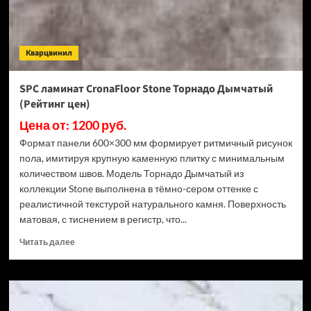
3.5
мм
ECO
106-
Кварцвинил
11
МС
Ясень
SPC ламинат CronaFloor Stone Торнадо Дымчатый
Макао
(Рейтинг цен)
(Рейтинг
цен)
Цена от: 1200 руб.
Формат панели 600×300 мм формирует ритмичный рисунок
пола, имитируя крупную каменную плитку с минимальным
количеством швов. Модель Торнадо Дымчатый из
коллекции Stone выполнена в тёмно-сером оттенке с
реалистичной текстурой натурального камня. Поверхность
матовая, с тиснением в регистр, что...
Прочитать
Читать далее
больше
о
SPC
ламинат
CronaFloor