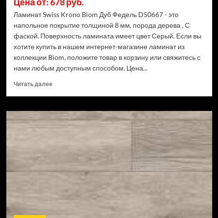
Цена от: 678 руб.
Ламинат Swiss Krono Biom Дуб Федель D50667 - это
напольное покрытие толщиной 8 мм, порода дерева , С
фаской. Поверхность ламината имеет цвет Серый. Если вы
хотите купить в нашем интернет-магазине ламинат из
коллекции Biom, положите товар в корзину или свяжитесь с
нами любым доступным способом. Цена...
Прочитать
Читать далее
больше
о
Ламинат
Swiss
Krono
Biom
Дуб
Федель
D50667
(Рейтинг
цен)