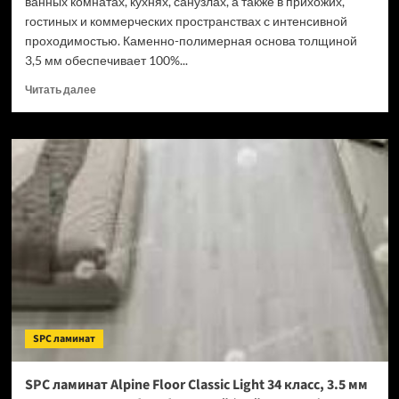
ванных комнатах, кухнях, санузлах, а также в прихожих,
гостиных и коммерческих пространствах с интенсивной
проходимостью. Каменно-полимерная основа толщиной
3,5 мм обеспечивает 100%...
Прочитать
Читать далее
больше
о
SPC
ламинат
Tulesna
Verano
Acanta
1002-
16
(Рейтинг
цен)
SPC ламинат
SPC ламинат Alpine Floor Classic Light 34 класс, 3.5 мм