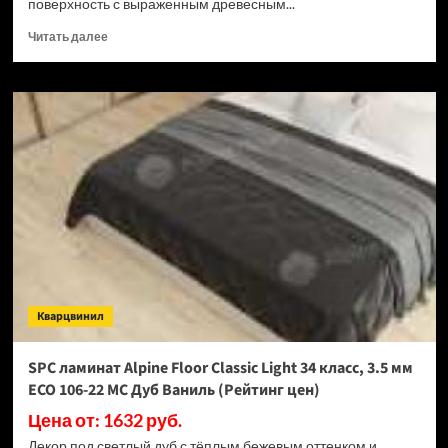
поверхность с выраженным древесным...
Прочитать
Читать далее
больше
о
SPC
ламинат
Alpine
Floor
Classic
Light
34
класс,
3.5
мм
ECO
106-
Кварцвинил
33
МС
Дуб
SPC ламинат Alpine Floor Classic Light 34 класс, 3.5 мм
Ваниль
ECO 106-22 МС Дуб Ваниль (Рейтинг цен)
Селект
(Рейтинг
Цена от: 1632 руб.
цен)
Декор под светлый дуб с тёплым бежевым оттенком и