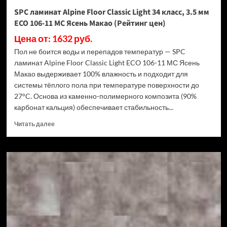
Дуб
SPC ламинат Alpine Floor Classic Light 34 класс, 3.5 мм
Ваниль
ECO 106-11 МС Ясень Макао (Рейтинг цен)
(Рейтинг
цен)
Цена от: 1632 руб.
Пол не боится воды и перепадов температур — SPC
ламинат Alpine Floor Classic Light ECO 106-11 МС Ясень
Макао выдерживает 100% влажность и подходит для
системы тёплого пола при температуре поверхности до
27°C. Основа из каменно-полимерного композита (90%
карбонат кальция) обеспечивает стабильность...
Прочитать
Читать далее
больше
о
SPC
ламинат
Alpine
Floor
Classic
Light
34
класс,