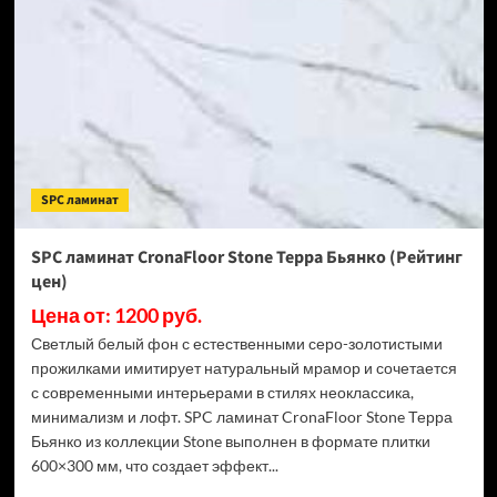
Stone
Торнадо
Дымчатый
(Рейтинг
цен)
SPC ламинат
SPC ламинат CronaFloor Stone Терра Бьянко (Рейтинг
цен)
Цена от: 1200 руб.
Светлый белый фон с естественными серо-золотистыми
прожилками имитирует натуральный мрамор и сочетается
с современными интерьерами в стилях неоклассика,
минимализм и лофт. SPC ламинат CronaFloor Stone Терра
Бьянко из коллекции Stone выполнен в формате плитки
600×300 мм, что создает эффект...