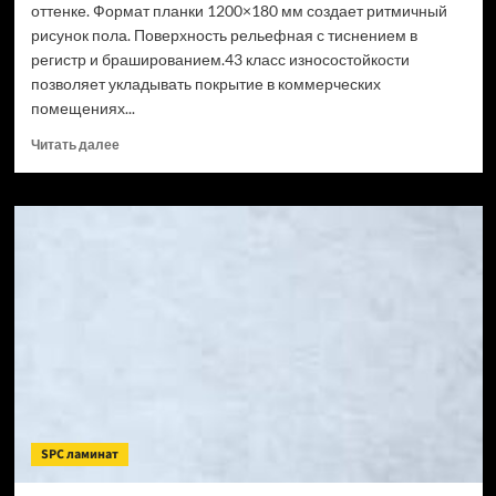
оттенке. Формат планки 1200×180 мм создает ритмичный
рисунок пола. Поверхность рельефная с тиснением в
регистр и брашированием.43 класс износостойкости
позволяет укладывать покрытие в коммерческих
помещениях...
Прочитать
Читать далее
больше
о
SPC
ламинат
CronaFloor
Wood
Сосна
Монблан
(Рейтинг
цен)
SPC ламинат