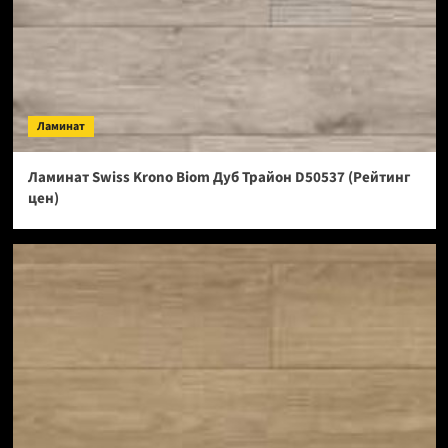
Ламинат
Ламинат Swiss Krono Biom Дуб Трайон D50537 (Рейтинг
цен)