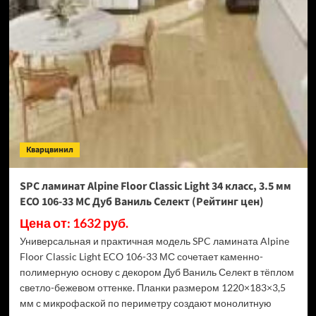
Swiss
Krono
Biom
Дуб
Миллор
D50517
(Рейтинг
цен)
Кварцвинил
SPC ламинат Alpine Floor Classic Light 34 класс, 3.5 мм
ECO 106-33 МС Дуб Ваниль Селект (Рейтинг цен)
Цена от: 1632 руб.
Универсальная и практичная модель SPC ламината Alpine
Floor Classic Light ECO 106-33 МС сочетает каменно-
полимерную основу с декором Дуб Ваниль Селект в тёплом
светло-бежевом оттенке. Планки размером 1220×183×3,5
мм с микрофаской по периметру создают монолитную