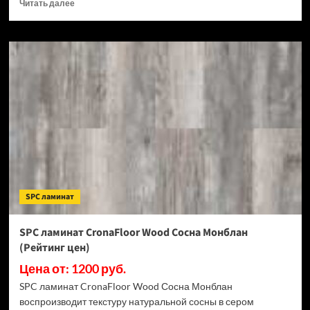
Прочитать
Читать далее
больше
о
SPC
ламинат
CronaFloor
Stone
Терра
Бьянко
(Рейтинг
цен)
SPC ламинат
SPC ламинат CronaFloor Wood Сосна Монблан
(Рейтинг цен)
Цена от: 1200 руб.
SPC ламинат CronaFloor Wood Сосна Монблан
воспроизводит текстуру натуральной сосны в сером