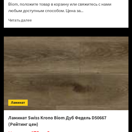
Biom, положите товар в корзину или свяжитесь с нами
любым доступным способом. Цена за...
Прочитать
Читать далее
больше
о
Ламинат
Swiss
Krono
Biom
Кремия
D50487
(Рейтинг
цен)
Ламинат
Ламинат Swiss Krono Biom Дуб Федель D50667
(Рейтинг цен)