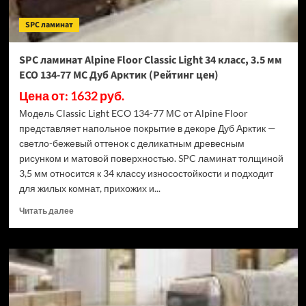
ECO
182-
SPC ламинат
88
МС
Дуб
SPC ламинат Alpine Floor Classic Light 34 класс, 3.5 мм
Выбеленный
ECO 134-77 МС Дуб Арктик (Рейтинг цен)
(Рейтинг
цен)
Цена от: 1632 руб.
Модель Classic Light ECO 134-77 МС от Alpine Floor
представляет напольное покрытие в декоре Дуб Арктик —
светло-бежевый оттенок с деликатным древесным
рисунком и матовой поверхностью. SPC ламинат толщиной
3,5 мм относится к 34 классу износостойкости и подходит
для жилых комнат, прихожих и...
Прочитать
Читать далее
больше
о
SPC
ламинат
Alpine
Floor
Classic