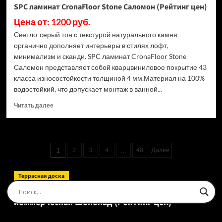
SPC ламинат CronaFloor Stone Саломон (Рейтинг цен)
Цена от: 1200 руб.
Светло-серый тон с текстурой натурального камня
органично дополняет интерьеры в стилях лофт,
минимализм и сканди. SPC ламинат CronaFloor Stone
Саломон представляет собой кварцвиниловое покрытие 43
класса износостойкости толщиной 4 мм.Материал на 100%
водостойкий, что допускает монтаж в ванной...
Прочитать
Читать далее
больше
о
SPC
ламинат
Пагинация
2
3
4
48
Далее
1
…
CronaFloor
записей
Stone
Саломон
Террасная доска
(Рейтинг
Доска террасная Ecodecking Tehno Полнотелая
цен)
коммерческая Шоколад (Рейтинг цен)