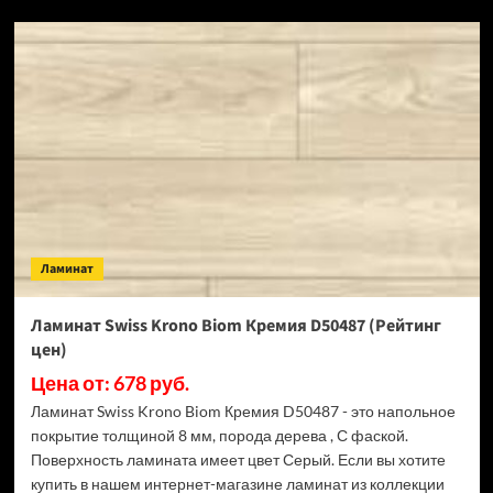
SPC
ламинат
Alpine
Floor
Classic
Light
34
класс,
3.5
мм
ECO
134-
Ламинат
55
МС
Ясень
Ламинат Swiss Krono Biom Кремия D50487 (Рейтинг
Серый
цен)
(Рейтинг
цен)
Цена от: 678 руб.
Ламинат Swiss Krono Biom Кремия D50487 - это напольное
покрытие толщиной 8 мм, порода дерева , С фаской.
Поверхность ламината имеет цвет Серый. Если вы хотите
купить в нашем интернет-магазине ламинат из коллекции