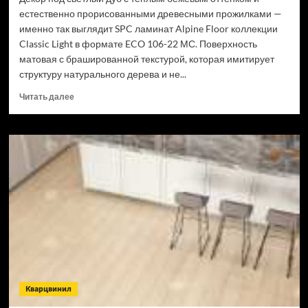
естественно прорисованными древесными прожилками —
именно так выглядит SPC ламинат Alpine Floor коллекции
Classic Light в формате ECO 106-22 МС. Поверхность
матовая с брашированной текстурой, которая имитирует
структуру натурального дерева и не...
Прочитать
Читать далее
больше
о
SPC
ламинат
Alpine
Floor
Classic
Light
34
класс,
3.5
мм
ECO
106-
Кварцвинил
22
МС