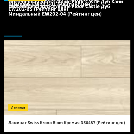
Инженерная доска Alpine Floor Castle Дуб Хани
Шампань EW202-01 (Рейтинг цен)
Инженерная доска Alpine Floor Castle Дуб
EW202-05 (Рейтинг цен)
Миндальный EW202-04 (Рейтинг цен)
Ламинат:
Ламинат
Ламинат Swiss Krono Biom Кремия D50487 (Рейтинг цен)