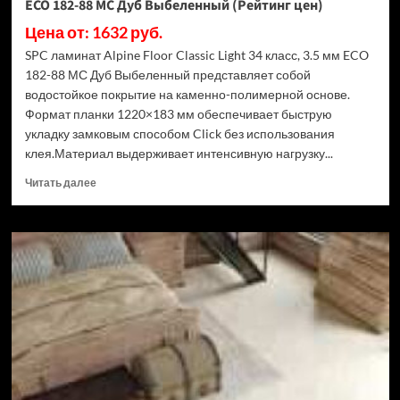
ECO 182-88 МС Дуб Выбеленный (Рейтинг цен)
Цена от: 1632 руб.
SPC ламинат Alpine Floor Classic Light 34 класс, 3.5 мм ECO
182-88 МС Дуб Выбеленный представляет собой
водостойкое покрытие на каменно-полимерной основе.
Формат планки 1220×183 мм обеспечивает быструю
укладку замковым способом Click без использования
клея.Материал выдерживает интенсивную нагрузку...
Прочитать
Читать далее
больше
о
SPC
ламинат
Alpine
Floor
Classic
Light
34
класс,
3.5
мм