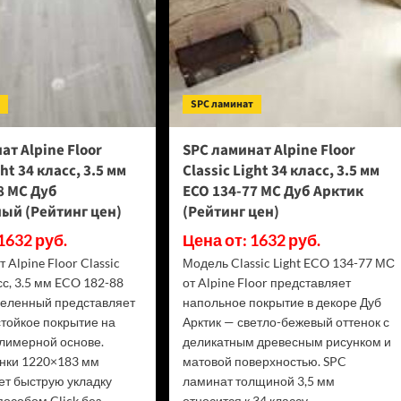
т
SPC ламинат
ат Alpine Floor
SPC ламинат Alpine Floor
ght 34 класс, 3.5 мм
Classic Light 34 класс, 3.5 мм
8 МС Дуб
ECO 134-77 МС Дуб Арктик
ый (Рейтинг цен)
(Рейтинг цен)
1632 руб.
Цена от: 1632 руб.
 Alpine Floor Classic
Модель Classic Light ECO 134-77 МС
асс, 3.5 мм ECO 182-88
от Alpine Floor представляет
еленный представляет
напольное покрытие в декоре Дуб
стойкое покрытие на
Арктик — светло-бежевый оттенок с
лимерной основе.
деликатным древесным рисунком и
нки 1220×183 мм
матовой поверхностью. SPC
ет быструю укладку
ламинат толщиной 3,5 мм
особом Click без
относится к 34 классу