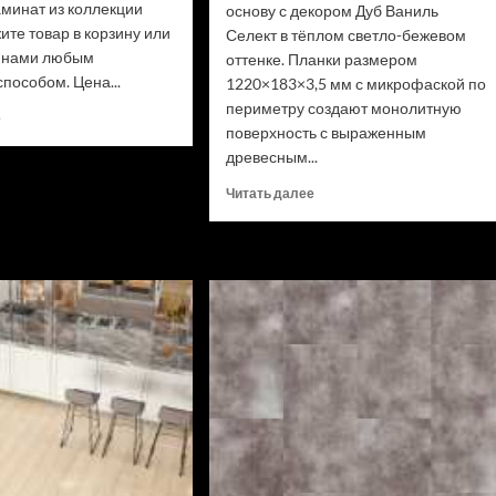
аминат из коллекции
основу с декором Дуб Ваниль
ите товар в корзину или
Селект в тёплом светло-бежевом
с нами любым
оттенке. Планки размером
пособом. Цена...
1220×183×3,5 мм с микрофаской по
периметру создают монолитную
Прочитать
е
поверхность с выраженным
больше
древесным...
о
Ламинат
Прочитать
Читать далее
Swiss
больше
Krono
о
Biom
SPC
Дуб
ламинат
Миллор
Alpine
D50517
Floor
(Рейтинг
Classic
цен)
Light
34
класс,
3.5
мм
ECO
106-