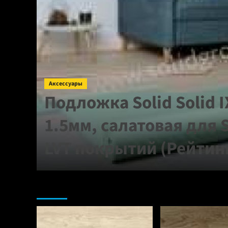
Аксессуары
для
Подложка Solid Solid 
 мм
1.5мм, салатовая для 
LVT покрытий (Рейтин
Ламинат: