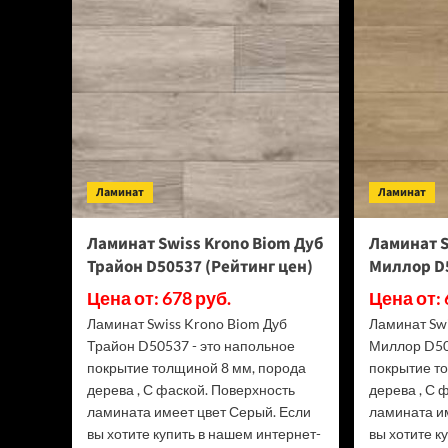
Floor
Classic
Light
34
класс,
3.5
мм
ECO
134-
55
Ламинат
МС
Ламинат
Ясень
Серый
Ламинат Swiss Krono Biom Дуб
Ламинат S
(Рейтинг
Трайон D50537 (Рейтинг цен)
Миллор D5
цен)
Цена от: 678 руб.
Цена от: 
Ламинат Swiss Krono Biom Дуб
Ламинат Sw
Трайон D50537 - это напольное
Миллор D50
покрытие толщиной 8 мм, порода
покрытие т
дерева , С фаской. Поверхность
дерева , С 
ламината имеет цвет Серый. Если
ламината и
вы хотите купить в нашем интернет-
вы хотите к