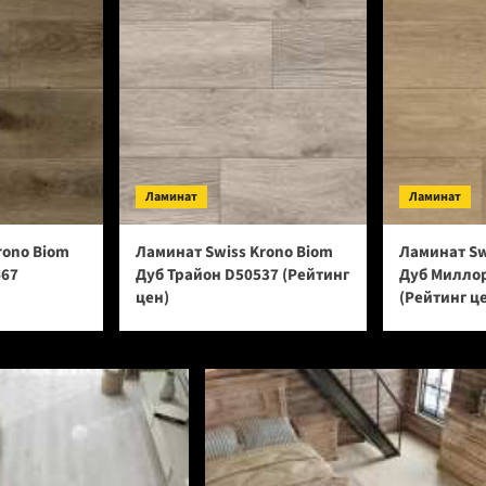
Ламинат
Ламинат
rono Biom
Ламинат Swiss Krono Biom
Ламинат Sw
667
Дуб Трайон D50537 (Рейтинг
Дуб Милло
цен)
(Рейтинг ц