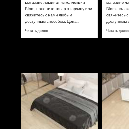
магазине ламинат из коллекции
магазине л
Biom, положите товар в корзину или
Biom, полож
свяжитесь с нами любым
свяжитесь 
доступным способом. Цена...
доступным с
Прочитать
Читать далее
Читать дале
больше
о
Ламинат
Swiss
Krono
Biom
Дуб
Трайон
D50537
(Рейтинг
цен)