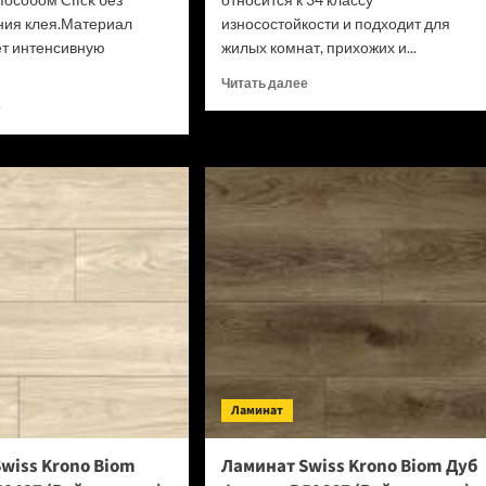
ния клея.Материал
износостойкости и подходит для
т интенсивную
жилых комнат, прихожих и...
Прочитать
Читать далее
больше
Прочитать
е
о
больше
SPC
о
ламинат
SPC
Alpine
ламинат
Floor
Alpine
Classic
Floor
Light
Classic
34
Light
класс,
34
3.5
класс,
мм
3.5
ECO
мм
134-
ECO
77
182-
Ламинат
МС
88
Дуб
МС
Арктик
Дуб
wiss Krono Biom
Ламинат Swiss Krono Biom Дуб
(Рейтинг
Выбеленный