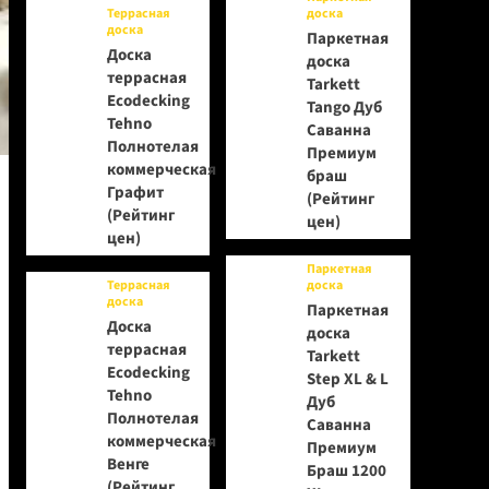
Террасная
доска
доска
Паркетная
Доска
доска
террасная
Tarkett
Ecodecking
Tango Дуб
Tehno
Саванна
Полнотелая
Премиум
коммерческая
браш
Графит
(Рейтинг
(Рейтинг
цен)
цен)
Паркетная
Террасная
доска
доска
Паркетная
Доска
доска
террасная
Tarkett
Ecodecking
Step XL & L
Tehno
Дуб
Полнотелая
Саванна
коммерческая
Премиум
Венге
Браш 1200
(Рейтинг