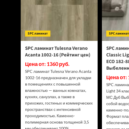
SPC ламинат
SPC ламина
SPC ламинат Tulesna Verano
SPC ламин
Acanta 1002-16 (Рейтинг цен)
Classic Li
ECO 182-8
Цена от: 1360 руб.
Выбеленн
SPC ламинат Tulesna Verano Acanta
Цена от: 
1002-16 предназначен для укладки
в помещениях с повышенной
SPC ламинат
влажностью — ванных комнатах,
Light 34 кл
кухнях, санузлах, а также в
МС Дуб Выб
прихожих, гостиных и коммерческих
собой водо
пространствах с интенсивной
каменно-по
проходимостью. Каменно-
Формат пла
полимерная основа толщиной 3,5
обеспечива
мм обеспечивает 100%...
замковым сп