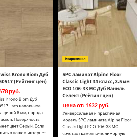
(Рейтинг
D50667
цен)
(Рейтинг
цен)
Кварцвинил
wiss Krono Biom Дуб
SPC ламинат Alpine Floor
0517 (Рейтинг цен)
Classic Light 34 класс, 3.5 мм
ECO 106-33 МС Дуб Ваниль
678 руб.
Селект (Рейтинг цен)
iss Krono Biom Дуб
Цена от: 1632 руб.
517 - это напольное
олщиной 8 мм, порода
Универсальная и практичная
фаской. Поверхность
модель SPC ламината Alpine Floor
меет цвет Серый. Если
Classic Light ECO 106-33 МС
упить в нашем интернет-
сочетает каменно-полимерную