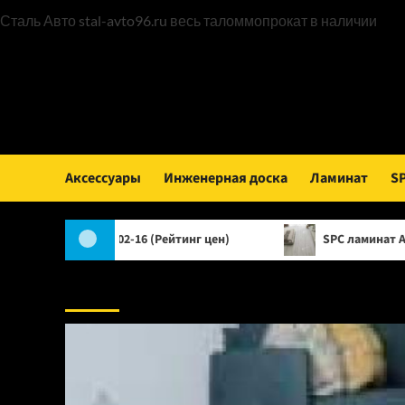
Пер
Сталь Авто
stal-avto96.ru
весь таломмопрокат в наличии
к
сод
Аксессуары
Инженерная доска
Ламинат
S
a 1002-16 (Рейтинг цен)
SPC ламинат Alpine Floor Class
Аксессуары: