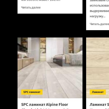
использова
Прочитать
Читать далее
выдерживае
больше
нагрузку...
о
SPC
Читать дале
ламинат
Tulesna
Verano
Acanta
1002-
16
(Рейтинг
цен)
SPC ламинат
Ламинат
SPC ламинат Alpine Floor
Ламинат S