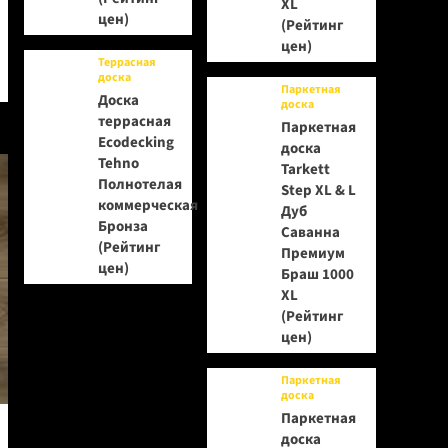
XL
цен)
(Рейтинг
цен)
Террасная
доска
Паркетная
Доска
доска
террасная
Паркетная
Ecodecking
доска
Tehno
Tarkett
Полнотелая
Step XL & L
коммерческая
Дуб
Бронза
Саванна
(Рейтинг
Премиум
цен)
Браш 1000
XL
(Рейтинг
цен)
Паркетная
доска
Паркетная
доска