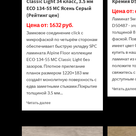
Classic Light 34 класс, 3.5 мм
Кремия D5
ECO 134-55 МС Ясень Серый
Цена от: 
(Рейтинг цен)
Ламинат Sw
Цена от: 1632 руб.
D50487 - э
толщиной 8 
Замковое соединение click с
фаской. По
микрофаской по четырём сторонам
имеет цвет 
обеспечивает быструю укладку SPC
купить в н
ламината Alpine Floor коллекции
ламинат из 
ECO 134-55 МС Classic Light без
положите то
зазоров. Плотное прилегание
свяжитесь 
планок размером 1220×183 мм
доступным с
создаёт монолитную поверхность с
едва заметными стыками.Покрытие
Читать дале
толщиной 3.5 мм...
Прочитать
Читать далее
больше
о
SPC
ламинат
Alpine