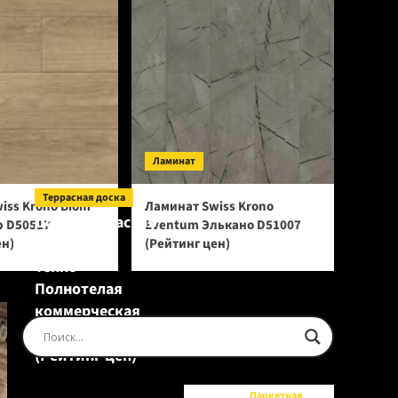
Ламинат
Террасная доска
iss Krono Biom
Ламинат Swiss Krono
Доска террасная
р D50517
Eventum Элькано D51007
Ecodecking
ен)
(Рейтинг цен)
Tehno
Полнотелая
коммерческая
Шоколад
(Рейтинг цен)
Паркетная