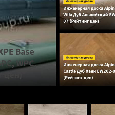
Инженерная доска
Инженерная доска Alpine
Villa Дуб Альпийский E
07 (Рейтинг цен)
Аксессуары
IXPE Base
Подложка Sol
Инженерная доска
SPC, WPC,
оранжевая дл
Инженерная доска Alpine
Castle Дуб Хани EW202-
г цен)
покрытий (Ре
(Рейтинг цен)