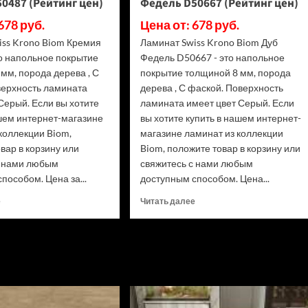
0487 (Рейтинг цен)
Федель D50667 (Рейтинг цен)
цен)
(Рейтинг
цен)
678 руб.
Цена от: 678 руб.
iss Krono Biom Кремия
Ламинат Swiss Krono Biom Дуб
то напольное покрытие
Федель D50667 - это напольное
мм, порода дерева , С
покрытие толщиной 8 мм, порода
верхность ламината
дерева , С фаской. Поверхность
Серый. Если вы хотите
ламината имеет цвет Серый. Если
ашем интернет-магазине
вы хотите купить в нашем интернет-
коллекции Biom,
магазине ламинат из коллекции
вар в корзину или
Biom, положите товар в корзину или
с нами любым
свяжитесь с нами любым
пособом. Цена за...
доступным способом. Цена...
Прочитать
Прочитать
е
Читать далее
больше
больше
о
о
Ламинат
Ламинат
Swiss
Swiss
Krono
Krono
Biom
Biom
Кремия
Дуб
D50487
Федель