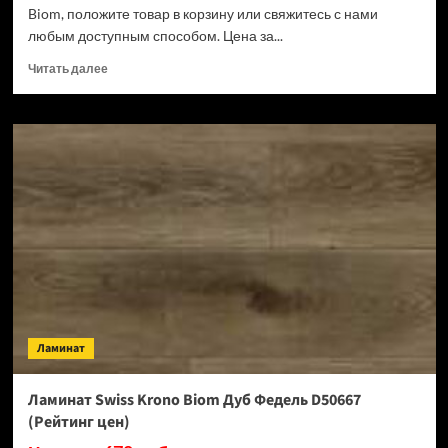
Biom, положите товар в корзину или свяжитесь с нами
любым доступным способом. Цена за...
Прочитать
Читать далее
больше
о
Ламинат
Swiss
Krono
Biom
Кремия
D50487
(Рейтинг
цен)
Ламинат
Ламинат Swiss Krono Biom Дуб Федель D50667
(Рейтинг цен)