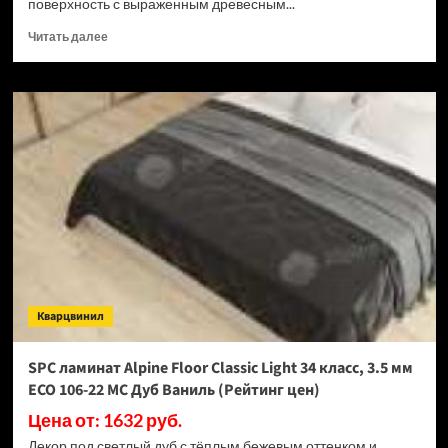
поверхность с выраженным древесным...
Прочитать
Читать далее
больше
о
SPC
ламинат
Alpine
Floor
Classic
Light
34
класс,
3.5
мм
ECO
106-
Кварцвинил
33
МС
Дуб
SPC ламинат Alpine Floor Classic Light 34 класс, 3.5 мм
Ваниль
ECO 106-22 МС Дуб Ваниль (Рейтинг цен)
Селект
(Рейтинг
Цена от: 1632 руб.
цен)
Декор под светлый дуб с тёплым бежевым оттенком и