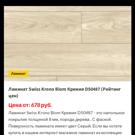
SPC
ламинат
Alpine
Floor
Classic
Light
34
класс,
3.5
мм
ECO
134-
Ламинат
55
МС
Ясень
Ламинат Swiss Krono Biom Кремия D50487 (Рейтинг
Серый
цен)
(Рейтинг
цен)
Цена от: 678 руб.
Ламинат Swiss Krono Biom Кремия D50487 - это напольное
покрытие толщиной 8 мм, порода дерева , С фаской.
Поверхность ламината имеет цвет Серый. Если вы хотите
купить в нашем интернет-магазине ламинат из коллекции