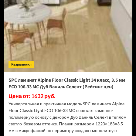
Swiss
Krono
Biom
Дуб
Миллор
D50517
(Рейтинг
цен)
Кварцвинил
SPC ламинат Alpine Floor Classic Light 34 класс, 3.5 мм
ECO 106-33 МС Дуб Ваниль Селект (Рейтинг цен)
Цена от: 1632 руб.
Универсальная и практичная модель SPC ламината Alpine
Floor Classic Light ECO 106-33 МС сочетает каменно-
полимерную основу с декором Дуб Ваниль Селект в тёплом
светло-бежевом оттенке. Планки размером 1220×183×3,5
мм с микрофаской по периметру создают монолитную