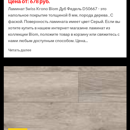
Цена от: 678 руб.
Ламинат Swiss Krono Biom Дуб Федель D50667 - это
напольное покрытие толщиной 8 мм, порода дерева , С
фаской. Поверхность ламината имеет цвет Серый. Если вы
хотите купить в нашем интернет-магазине ламинат из
коллекции Biom, положите товар в корзину или свяжитесь с
нами любым доступным способом. Цена...
Прочитать
Читать далее
больше
о
Ламинат
Swiss
Krono
Biom
Дуб
Федель
D50667
(Рейтинг
цен)