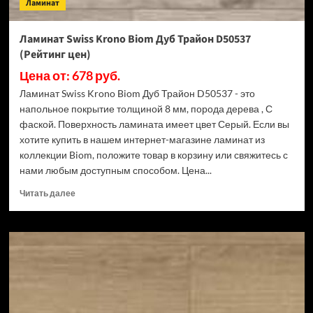
Ламинат
Ламинат Swiss Krono Biom Дуб Трайон D50537
(Рейтинг цен)
Цена от: 678 руб.
Ламинат Swiss Krono Biom Дуб Трайон D50537 - это
напольное покрытие толщиной 8 мм, порода дерева , С
фаской. Поверхность ламината имеет цвет Серый. Если вы
хотите купить в нашем интернет-магазине ламинат из
коллекции Biom, положите товар в корзину или свяжитесь с
нами любым доступным способом. Цена...
Прочитать
Читать далее
больше
о
Ламинат
Swiss
Krono
Biom
Дуб
Трайон
D50537