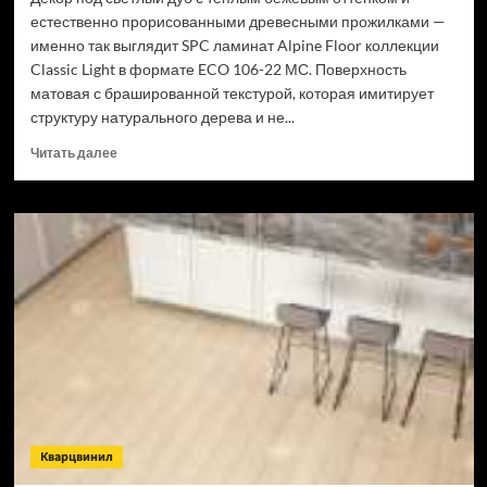
естественно прорисованными древесными прожилками —
именно так выглядит SPC ламинат Alpine Floor коллекции
Classic Light в формате ECO 106-22 МС. Поверхность
матовая с брашированной текстурой, которая имитирует
структуру натурального дерева и не...
Прочитать
Читать далее
больше
о
SPC
ламинат
Alpine
Floor
Classic
Light
34
класс,
3.5
мм
ECO
106-
Кварцвинил
22
МС