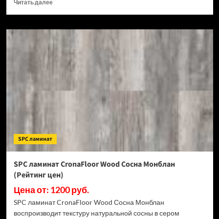
Прочитать
Читать далее
больше
о
SPC
ламинат
CronaFloor
Stone
Терра
Бьянко
(Рейтинг
цен)
SPC ламинат
SPC ламинат CronaFloor Wood Сосна Монблан
(Рейтинг цен)
Цена от: 1200 руб.
SPC ламинат CronaFloor Wood Сосна Монблан
воспроизводит текстуру натуральной сосны в сером