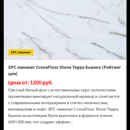
Stone
Торнадо
Дымчатый
(Рейтинг
цен)
SPC ламинат
SPC ламинат CronaFloor Stone Терра Бьянко (Рейтинг
цен)
Цена от: 1200 руб.
Светлый белый фон с естественными серо-золотистыми
прожилками имитирует натуральный мрамор и сочетается
с современными интерьерами в стилях неоклассика,
минимализм и лофт. SPC ламинат CronaFloor Stone Терра
Бьянко из коллекции Stone выполнен в формате плитки
600×300 мм, что создает эффект...