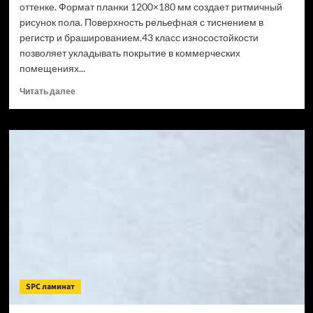
оттенке. Формат планки 1200×180 мм создает ритмичный
рисунок пола. Поверхность рельефная с тиснением в
регистр и брашированием.43 класс износостойкости
позволяет укладывать покрытие в коммерческих
помещениях...
Прочитать
Читать далее
больше
о
SPC
ламинат
CronaFloor
Wood
Сосна
Монблан
(Рейтинг
цен)
SPC ламинат