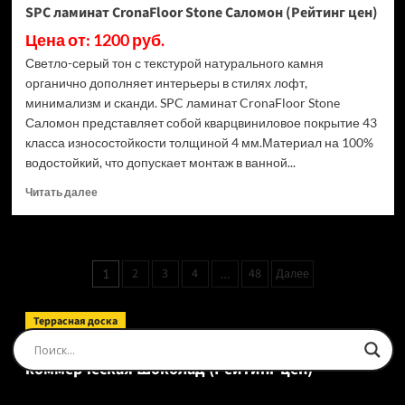
SPC ламинат CronaFloor Stone Саломон (Рейтинг цен)
Цена от: 1200 руб.
Светло-серый тон с текстурой натурального камня
органично дополняет интерьеры в стилях лофт,
минимализм и сканди. SPC ламинат CronaFloor Stone
Саломон представляет собой кварцвиниловое покрытие 43
класса износостойкости толщиной 4 мм.Материал на 100%
водостойкий, что допускает монтаж в ванной...
Прочитать
Читать далее
больше
о
SPC
ламинат
Пагинация
2
3
4
48
Далее
1
…
CronaFloor
записей
Stone
Саломон
Террасная доска
(Рейтинг
Доска террасная Ecodecking Tehno Полнотелая
цен)
коммерческая Шоколад (Рейтинг цен)