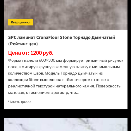
3.5
мм
ECO
106-
Кварцвинил
11
МС
Ясень
SPC ламинат CronaFloor Stone Торнадо Дымчатый
Макао
(Рейтинг цен)
(Рейтинг
цен)
Цена от: 1200 руб.
Формат панели 600×300 мм формирует ритмичный рисунок
пола, имитируя крупную каменную плитку с минимальным
количеством швов. Модель Торнадо Дымчатый из
коллекции Stone выполнена в тёмно-сером оттенке с
реалистичной текстурой натурального камня. Поверхность
матовая, с тиснением в регистр, что...
Прочитать
Читать далее
больше
о
SPC
ламинат
CronaFloor