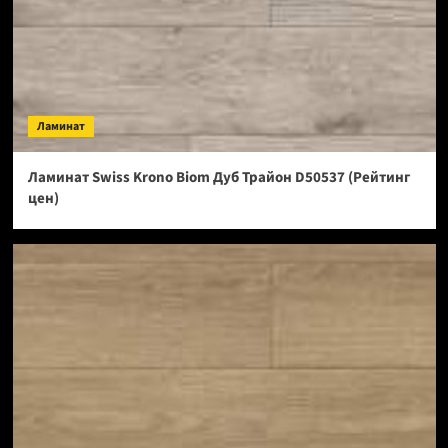
Ламинат
Ламинат Swiss Krono Biom Дуб Трайон D50537 (Рейтинг
цен)