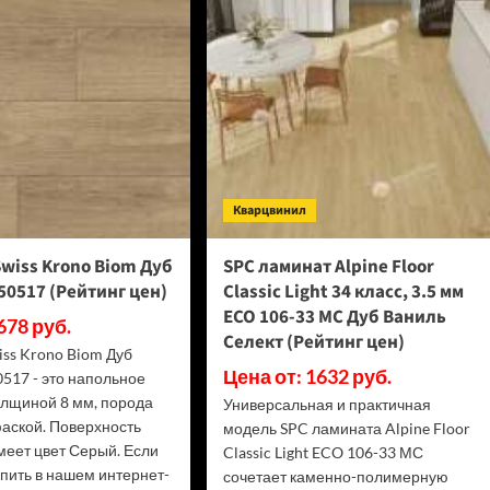
(Рейтинг
D50667
цен)
(Рейтинг
цен)
Кварцвинил
wiss Krono Biom Дуб
SPC ламинат Alpine Floor
0517 (Рейтинг цен)
Classic Light 34 класс, 3.5 мм
ECO 106-33 МС Дуб Ваниль
678 руб.
Селект (Рейтинг цен)
iss Krono Biom Дуб
Цена от: 1632 руб.
517 - это напольное
олщиной 8 мм, порода
Универсальная и практичная
фаской. Поверхность
модель SPC ламината Alpine Floor
меет цвет Серый. Если
Classic Light ECO 106-33 МС
упить в нашем интернет-
сочетает каменно-полимерную