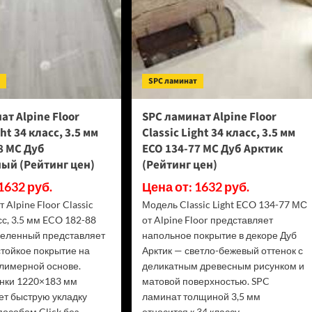
т
SPC ламинат
ат Alpine Floor
SPC ламинат Alpine Floor
ght 34 класс, 3.5 мм
Classic Light 34 класс, 3.5 мм
8 МС Дуб
ECO 134-77 МС Дуб Арктик
ый (Рейтинг цен)
(Рейтинг цен)
1632 руб.
Цена от: 1632 руб.
 Alpine Floor Classic
Модель Classic Light ECO 134-77 МС
асс, 3.5 мм ECO 182-88
от Alpine Floor представляет
еленный представляет
напольное покрытие в декоре Дуб
стойкое покрытие на
Арктик — светло-бежевый оттенок с
лимерной основе.
деликатным древесным рисунком и
нки 1220×183 мм
матовой поверхностью. SPC
ет быструю укладку
ламинат толщиной 3,5 мм
особом Click без
относится к 34 классу