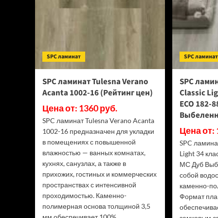
SPC ламинат
SPC ламина
SPC ламинат Tulesna Verano
SPC ламин
Acanta 1002-16 (Рейтинг цен)
Classic Li
ECO 182-8
Цена от: 1360 руб.
Выбеленн
SPC ламинат Tulesna Verano Acanta
Цена от: 
1002-16 предназначен для укладки
в помещениях с повышенной
SPC ламинат
влажностью — ванных комнатах,
Light 34 кл
кухнях, санузлах, а также в
МС Дуб Выб
прихожих, гостиных и коммерческих
собой водо
пространствах с интенсивной
каменно-по
проходимостью. Каменно-
Формат пла
полимерная основа толщиной 3,5
обеспечива
мм обеспечивает 100%...
замковым сп