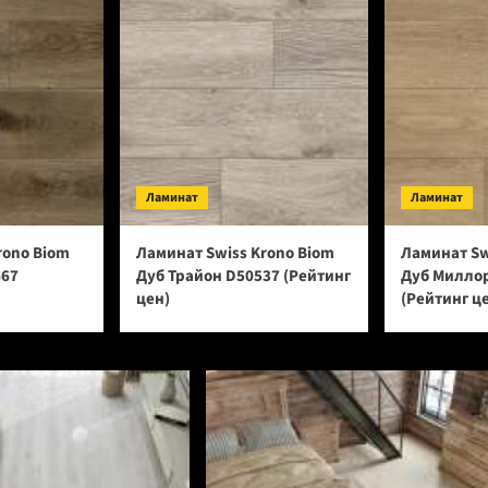
Ламинат
Ламинат
rono Biom
Ламинат Swiss Krono Biom
Ламинат Sw
667
Дуб Трайон D50537 (Рейтинг
Дуб Милло
цен)
(Рейтинг ц