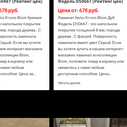
0487 (Рейтинг цен)
Федель D50667 (Рейтинг цен)
цен)
(Рейтинг
цен)
678 руб.
Цена от: 678 руб.
iss Krono Biom Кремия
Ламинат Swiss Krono Biom Дуб
то напольное покрытие
Федель D50667 - это напольное
мм, порода дерева , С
покрытие толщиной 8 мм, порода
верхность ламината
дерева , С фаской. Поверхность
Серый. Если вы хотите
ламината имеет цвет Серый. Если
ашем интернет-магазине
вы хотите купить в нашем интернет-
коллекции Biom,
магазине ламинат из коллекции
вар в корзину или
Biom, положите товар в корзину или
с нами любым
свяжитесь с нами любым
пособом. Цена за...
доступным способом. Цена...
Прочитать
Прочитать
е
Читать далее
больше
больше
о
о
Ламинат
Ламинат
Swiss
Swiss
Krono
Krono
Biom
Biom
Кремия
Дуб
D50487
Федель