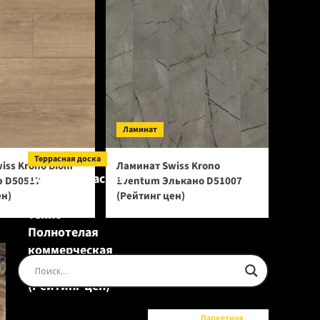
Ламинат
Террасная доска
iss Krono Biom
Ламинат Swiss Krono
Доска террасная
р D50517
Eventum Элькано D51007
Ecodecking
ен)
(Рейтинг цен)
Tehno
Полнотелая
коммерческая
Шоколад
(Рейтинг цен)
Паркетная