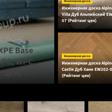
Инженерная доска
Инженерная доска Alpine
Villa Дуб Альпийский E
07 (Рейтинг цен)
Аксессуары
IXPE Base
Подложка Sol
Инженерная доска
SPC, WPC,
оранжевая дл
Инженерная доска Alpine
Castle Дуб Хани EW202-
г цен)
покрытий (Ре
(Рейтинг цен)