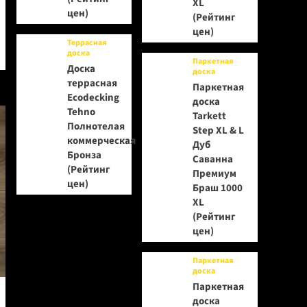
XL
цен)
(Рейтинг
цен)
Террасная
доска
Паркетная
Доска
доска
террасная
Паркетная
Ecodecking
доска
Tehno
Tarkett
Полнотелая
Step XL & L
коммерческая
Дуб
Бронза
Саванна
(Рейтинг
Премиум
цен)
Браш 1000
XL
(Рейтинг
цен)
Паркетная
доска
Паркетная
доска