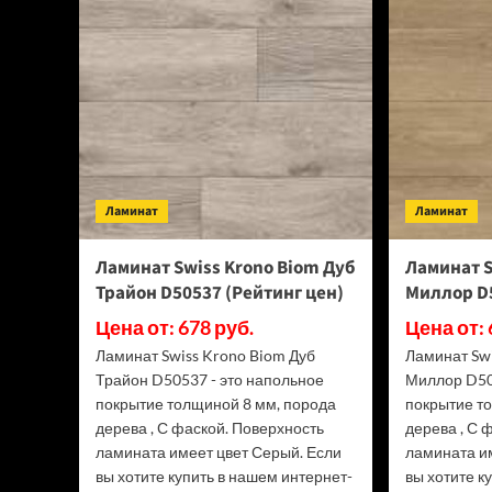
Floor
Classic
Light
34
класс,
3.5
мм
ECO
134-
55
Ламинат
МС
Ламинат
Ясень
Серый
Ламинат Swiss Krono Biom Дуб
Ламинат S
(Рейтинг
Трайон D50537 (Рейтинг цен)
Миллор D5
цен)
Цена от: 678 руб.
Цена от: 
Ламинат Swiss Krono Biom Дуб
Ламинат Sw
Трайон D50537 - это напольное
Миллор D50
покрытие толщиной 8 мм, порода
покрытие т
дерева , С фаской. Поверхность
дерева , С 
ламината имеет цвет Серый. Если
ламината и
вы хотите купить в нашем интернет-
вы хотите к