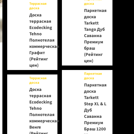
Террасная
доска
доска
Паркетная
Доска
доска
террасная
Tarkett
Ecodecking
Tango Дуб
Tehno
Саванна
Полнотелая
Премиум
коммерческая
браш
Графит
(Рейтинг
(Рейтинг
цен)
цен)
Паркетная
Террасная
доска
доска
Паркетная
Доска
доска
террасная
Tarkett
Ecodecking
Step XL & L
Tehno
Дуб
Полнотелая
Саванна
коммерческая
Премиум
Венге
Браш 1200
(Рейтинг