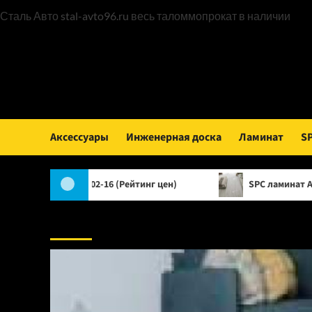
Пер
Сталь Авто
stal-avto96.ru
весь таломмопрокат в наличии
к
сод
Аксессуары
Инженерная доска
Ламинат
S
a 1002-16 (Рейтинг цен)
SPC ламинат Alpine Floor Class
Аксессуары: