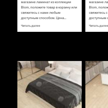
магазине ламинат из коллекции
магазине л
Biom, положите товар в корзину или
Biom, полож
свяжитесь с нами любым
свяжитесь 
доступным способом. Цена...
доступным с
Прочитать
Читать далее
Читать дале
больше
о
Ламинат
Swiss
Krono
Biom
Дуб
Трайон
D50537
(Рейтинг
цен)