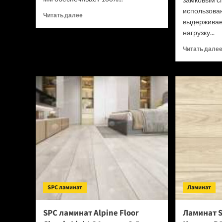
использова
Прочитать
Читать далее
выдерживае
больше
нагрузку...
о
SPC
Читать дале
ламинат
Tulesna
Verano
Acanta
1002-
16
(Рейтинг
цен)
SPC ламинат
Ламинат
SPC ламинат Alpine Floor
Ламинат S