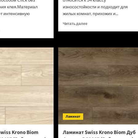
ния клея.Материал
износостойкости и подходит для
т интенсивную
жилых комнат, прихожих и...
Прочитать
Читать далее
больше
Прочитать
е
о
больше
SPC
о
ламинат
SPC
Alpine
ламинат
Floor
Alpine
Classic
Floor
Light
Classic
34
Light
класс,
34
3.5
класс,
мм
3.5
ECO
мм
134-
ECO
77
182-
Ламинат
МС
88
Дуб
МС
Арктик
Дуб
wiss Krono Biom
Ламинат Swiss Krono Biom Дуб
(Рейтинг
Выбеленный