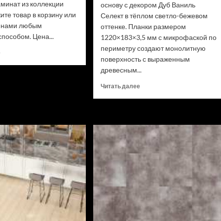
аминат из коллекции
основу с декором Дуб Ваниль
ите товар в корзину или
Селект в тёплом светло-бежевом
с нами любым
оттенке. Планки размером
пособом. Цена...
1220×183×3,5 мм с микрофаской по
периметру создают монолитную
Прочитать
е
поверхность с выраженным
больше
древесным...
о
Ламинат
Прочитать
Читать далее
Swiss
больше
Krono
о
Biom
SPC
Дуб
ламинат
Миллор
Alpine
D50517
Floor
(Рейтинг
Classic
цен)
Light
34
класс,
3.5
мм
ECO
106-