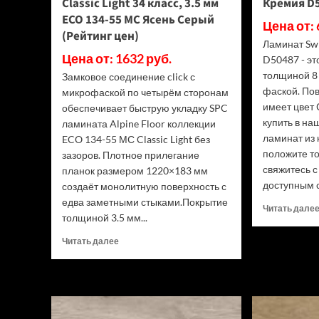
Classic Light 34 класс, 3.5 мм
Кремия D5
ECO 134-55 МС Ясень Серый
Цена от: 
(Рейтинг цен)
Ламинат Sw
Цена от: 1632 руб.
D50487 - э
толщиной 8 
Замковое соединение click с
фаской. По
микрофаской по четырём сторонам
имеет цвет 
обеспечивает быструю укладку SPC
купить в н
ламината Alpine Floor коллекции
ламинат из 
ECO 134-55 МС Classic Light без
положите то
зазоров. Плотное прилегание
свяжитесь 
планок размером 1220×183 мм
доступным с
создаёт монолитную поверхность с
едва заметными стыками.Покрытие
Читать дале
толщиной 3.5 мм...
Прочитать
Читать далее
больше
о
SPC
ламинат
Alpine