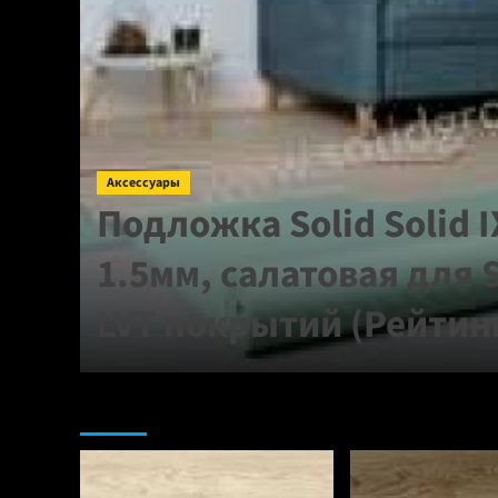
Аксессуары
для
Подложка Solid Solid 
 мм
1.5мм, салатовая для 
LVT покрытий (Рейтин
Ламинат: