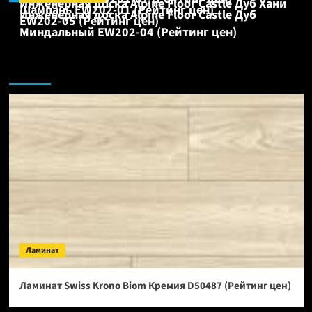
Инженерная доска Alpine Floor Castle Дуб Хани
Шампань EW202-01 (Рейтинг цен)
Инженерная доска Alpine Floor Castle Дуб
EW202-05 (Рейтинг цен)
Миндальный EW202-04 (Рейтинг цен)
Ламинат:
Ламинат
Ламинат Swiss Krono Biom Кремия D50487 (Рейтинг цен)