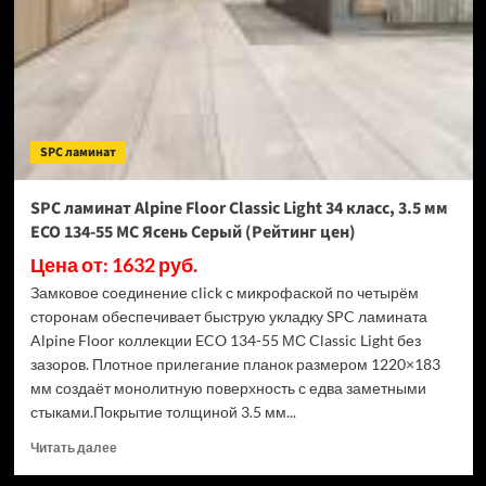
Light
34
класс,
3.5
мм
ECO
134-
SPC ламинат
77
МС
Дуб
SPC ламинат Alpine Floor Classic Light 34 класс, 3.5 мм
Арктик
ECO 134-55 МС Ясень Серый (Рейтинг цен)
(Рейтинг
цен)
Цена от: 1632 руб.
Замковое соединение click с микрофаской по четырём
сторонам обеспечивает быструю укладку SPC ламината
Alpine Floor коллекции ECO 134-55 МС Classic Light без
зазоров. Плотное прилегание планок размером 1220×183
мм создаёт монолитную поверхность с едва заметными
стыками.Покрытие толщиной 3.5 мм...
Прочитать
Читать далее
больше
о