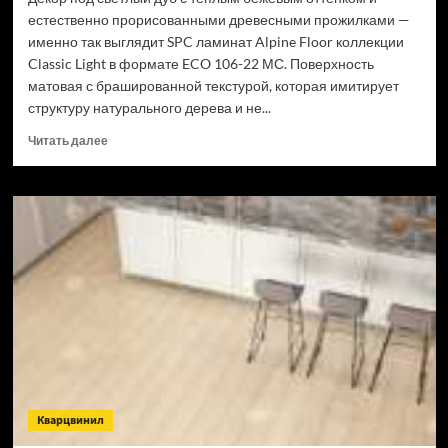
естественно прорисованными древесными прожилками —
именно так выглядит SPC ламинат Alpine Floor коллекции
Classic Light в формате ECO 106-22 МС. Поверхность
матовая с брашированной текстурой, которая имитирует
структуру натурального дерева и не...
Прочитать
Читать далее
больше
о
SPC
ламинат
Alpine
Floor
Classic
Light
34
класс,
3.5
мм
ECO
106-
Кварцвинил
22
МС