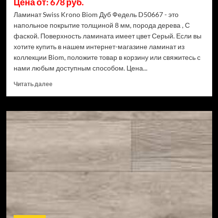
Цена от: 678 руб.
Ламинат Swiss Krono Biom Дуб Федель D50667 - это
напольное покрытие толщиной 8 мм, порода дерева , С
фаской. Поверхность ламината имеет цвет Серый. Если вы
хотите купить в нашем интернет-магазине ламинат из
коллекции Biom, положите товар в корзину или свяжитесь с
нами любым доступным способом. Цена...
Прочитать
Читать далее
больше
о
Ламинат
Swiss
Krono
Biom
Дуб
Федель
D50667
(Рейтинг
цен)