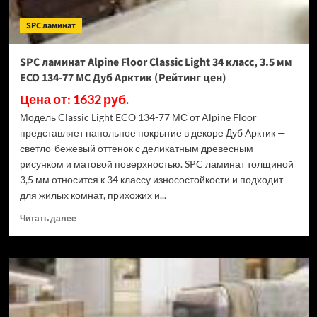
ECO
182-
SPC ламинат
88
МС
Дуб
SPC ламинат Alpine Floor Classic Light 34 класс, 3.5 мм
Выбеленный
ECO 134-77 МС Дуб Арктик (Рейтинг цен)
(Рейтинг
цен)
Цена от: 1632 руб.
Модель Classic Light ECO 134-77 МС от Alpine Floor
представляет напольное покрытие в декоре Дуб Арктик —
светло-бежевый оттенок с деликатным древесным
рисунком и матовой поверхностью. SPC ламинат толщиной
3,5 мм относится к 34 классу износостойкости и подходит
для жилых комнат, прихожих и...
Прочитать
Читать далее
больше
о
SPC
ламинат
Alpine
Floor
Classic