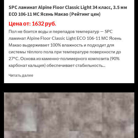
Дуб
SPC ламинат Alpine Floor Classic Light 34 класс, 3.5 мм
Ваниль
ECO 106-11 МС Ясень Макао (Рейтинг цен)
(Рейтинг
цен)
Цена от: 1632 руб.
Пол не боится воды и перепадов температур — SPC
ламинат Alpine Floor Classic Light ECO 106-11 МС Ясень
Макао выдерживает 100% влажность и подходит для
системы тёплого пола при температуре поверхности до
27°C. Основа из каменно-полимерного композита (90%
карбонат кальция) обеспечивает стабильность...
Прочитать
Читать далее
больше
о
SPC
ламинат
Alpine
Floor
Classic
Light
34
класс,