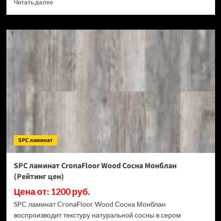
Прочитать
Читать далее
больше
о
SPC
ламинат
CronaFloor
Stone
Терра
Бьянко
(Рейтинг
цен)
SPC ламинат
SPC ламинат CronaFloor Wood Сосна Монблан
(Рейтинг цен)
Цена от: 1200 руб.
SPC ламинат CronaFloor Wood Сосна Монблан
воспроизводит текстуру натуральной сосны в сером