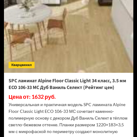
Swiss
Krono
Biom
Дуб
Миллор
D50517
(Рейтинг
цен)
Кварцвинил
SPC ламинат Alpine Floor Classic Light 34 класс, 3.5 мм
ECO 106-33 МС Дуб Ваниль Селект (Рейтинг цен)
Цена от: 1632 руб.
Универсальная и практичная модель SPC ламината Alpine
Floor Classic Light ECO 106-33 МС сочетает каменно-
полимерную основу с декором Дуб Ваниль Селект в тёплом
светло-бежевом оттенке. Планки размером 1220×183×3,5
мм с микрофаской по периметру создают монолитную