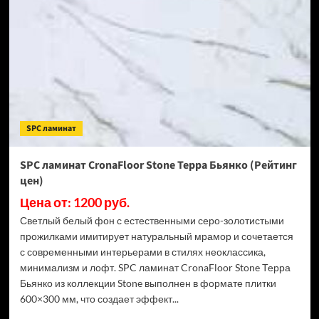
Stone
Торнадо
Дымчатый
(Рейтинг
цен)
SPC ламинат
SPC ламинат CronaFloor Stone Терра Бьянко (Рейтинг
цен)
Цена от: 1200 руб.
Светлый белый фон с естественными серо-золотистыми
прожилками имитирует натуральный мрамор и сочетается
с современными интерьерами в стилях неоклассика,
минимализм и лофт. SPC ламинат CronaFloor Stone Терра
Бьянко из коллекции Stone выполнен в формате плитки
600×300 мм, что создает эффект...