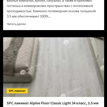
ванных комнатах, кухнях, санузлах, а также в прихожих,
гостиных и коммерческих пространствах с интенсивной
проходимостью. Каменно-полимерная основа толщиной
3,5 мм обеспечивает 100%...
Прочитать
Читать далее
больше
о
SPC
ламинат
Tulesna
Verano
Acanta
1002-
16
(Рейтинг
цен)
SPC ламинат
SPC ламинат Alpine Floor Classic Light 34 класс, 3.5 мм