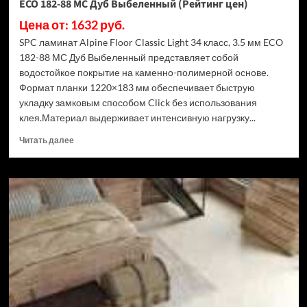
ECO 182-88 МС Дуб Выбеленный (Рейтинг цен)
Цена от: 1632 руб.
SPC ламинат Alpine Floor Classic Light 34 класс, 3.5 мм ECO
182-88 МС Дуб Выбеленный представляет собой
водостойкое покрытие на каменно-полимерной основе.
Формат планки 1220×183 мм обеспечивает быструю
укладку замковым способом Click без использования
клея.Материал выдерживает интенсивную нагрузку...
Прочитать
Читать далее
больше
о
SPC
ламинат
Alpine
Floor
Classic
Light
34
класс,
3.5
мм