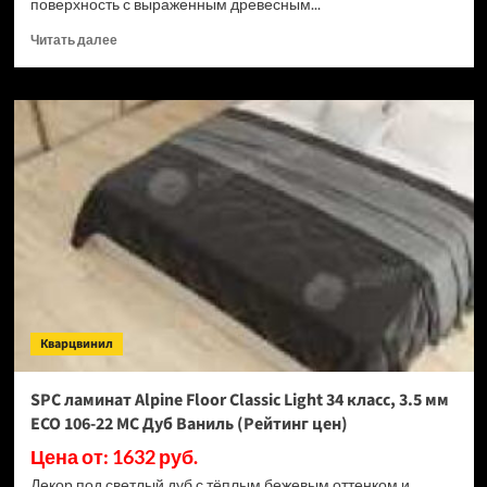
поверхность с выраженным древесным...
Прочитать
Читать далее
больше
о
SPC
ламинат
Alpine
Floor
Classic
Light
34
класс,
3.5
мм
ECO
106-
Кварцвинил
33
МС
Дуб
SPC ламинат Alpine Floor Classic Light 34 класс, 3.5 мм
Ваниль
ECO 106-22 МС Дуб Ваниль (Рейтинг цен)
Селект
(Рейтинг
Цена от: 1632 руб.
цен)
Декор под светлый дуб с тёплым бежевым оттенком и