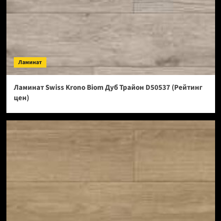
Ламинат
Ламинат Swiss Krono Biom Дуб Трайон D50537 (Рейтинг
цен)