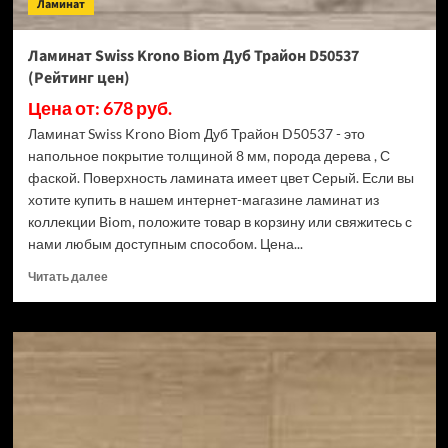
Ламинат
Ламинат Swiss Krono Biom Дуб Трайон D50537
(Рейтинг цен)
Цена от: 678 руб.
Ламинат Swiss Krono Biom Дуб Трайон D50537 - это
напольное покрытие толщиной 8 мм, порода дерева , С
фаской. Поверхность ламината имеет цвет Серый. Если вы
хотите купить в нашем интернет-магазине ламинат из
коллекции Biom, положите товар в корзину или свяжитесь с
нами любым доступным способом. Цена...
Прочитать
Читать далее
больше
о
Ламинат
Swiss
Krono
Biom
Дуб
Трайон
D50537