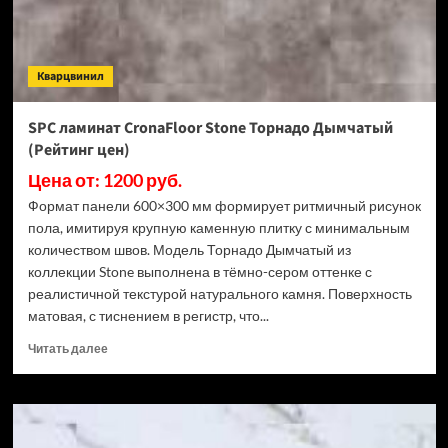
3.5
мм
ECO
106-
Кварцвинил
11
МС
Ясень
SPC ламинат CronaFloor Stone Торнадо Дымчатый
Макао
(Рейтинг цен)
(Рейтинг
цен)
Цена от: 1200 руб.
Формат панели 600×300 мм формирует ритмичный рисунок
пола, имитируя крупную каменную плитку с минимальным
количеством швов. Модель Торнадо Дымчатый из
коллекции Stone выполнена в тёмно-сером оттенке с
реалистичной текстурой натурального камня. Поверхность
матовая, с тиснением в регистр, что...
Прочитать
Читать далее
больше
о
SPC
ламинат
CronaFloor