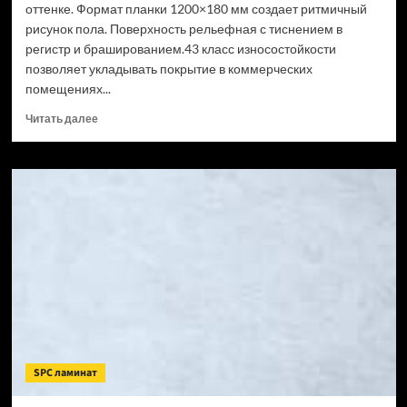
оттенке. Формат планки 1200×180 мм создает ритмичный
рисунок пола. Поверхность рельефная с тиснением в
регистр и брашированием.43 класс износостойкости
позволяет укладывать покрытие в коммерческих
помещениях...
Прочитать
Читать далее
больше
о
SPC
ламинат
CronaFloor
Wood
Сосна
Монблан
(Рейтинг
цен)
SPC ламинат