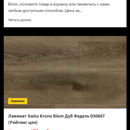
Biom, положите товар в корзину или свяжитесь с нами
любым доступным способом. Цена за...
Прочитать
Читать далее
больше
о
Ламинат
Swiss
Krono
Biom
Кремия
D50487
(Рейтинг
цен)
Ламинат
Ламинат Swiss Krono Biom Дуб Федель D50667
(Рейтинг цен)