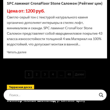
SPC ламинат CronaFloor Stone Саломон (Рейтинг цен)
Цена от: 1200 руб.
Светло-серый тон с текстурой натурального камня
органично дополняет интерьеры в стилях лофт,
минимализм и сканди. SPC ламинат CronaFloor Stone
Саломон представляет собой кварцвиниловое покрытие 43
класса износостойкости толщиной 4 мм.Материал на 100%
водостойкий, что допускает монтаж в ванной...
Прочитать
Читать далее
больше
о
SPC
ламинат
Пагинация
2
3
4
48
Далее
1
…
CronaFloor
записей
Stone
Саломон
Террасная доска
(Рейтинг
Доска террасная Ecodecking Tehno Полнотелая
цен)
коммерческая Шоколад (Рейтинг цен)