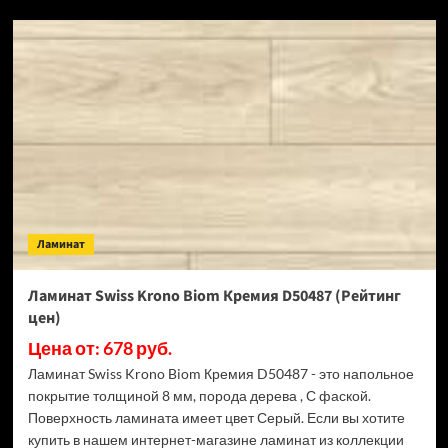
SPC
ламинат
Alpine
Floor
Classic
Light
34
класс,
3.5
мм
ECO
134-
Ламинат
55
МС
Ясень
Ламинат Swiss Krono Biom Кремия D50487 (Рейтинг
Серый
цен)
(Рейтинг
цен)
Цена от: 678 руб.
Ламинат Swiss Krono Biom Кремия D50487 - это напольное
покрытие толщиной 8 мм, порода дерева , С фаской.
Поверхность ламината имеет цвет Серый. Если вы хотите
купить в нашем интернет-магазине ламинат из коллекции