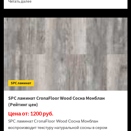
Прочитать
Читать далее
больше
о
SPC
ламинат
CronaFloor
Stone
Терра
Бьянко
(Рейтинг
цен)
SPC ламинат
SPC ламинат CronaFloor Wood Сосна Монблан
(Рейтинг цен)
Цена от: 1200 руб.
SPC ламинат CronaFloor Wood Сосна Монблан
воспроизводит текстуру натуральной сосны в сером