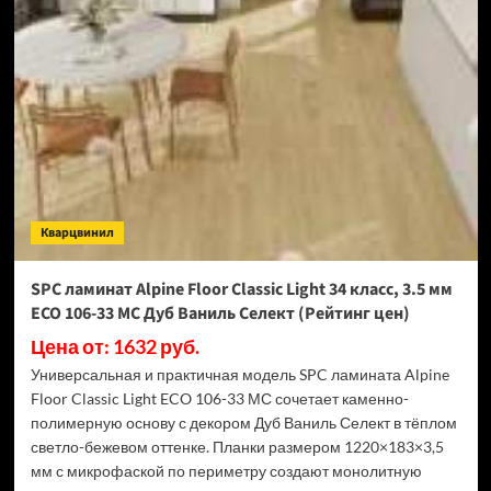
Swiss
Krono
Biom
Дуб
Миллор
D50517
(Рейтинг
цен)
Кварцвинил
SPC ламинат Alpine Floor Classic Light 34 класс, 3.5 мм
ECO 106-33 МС Дуб Ваниль Селект (Рейтинг цен)
Цена от: 1632 руб.
Универсальная и практичная модель SPC ламината Alpine
Floor Classic Light ECO 106-33 МС сочетает каменно-
полимерную основу с декором Дуб Ваниль Селект в тёплом
светло-бежевом оттенке. Планки размером 1220×183×3,5
мм с микрофаской по периметру создают монолитную