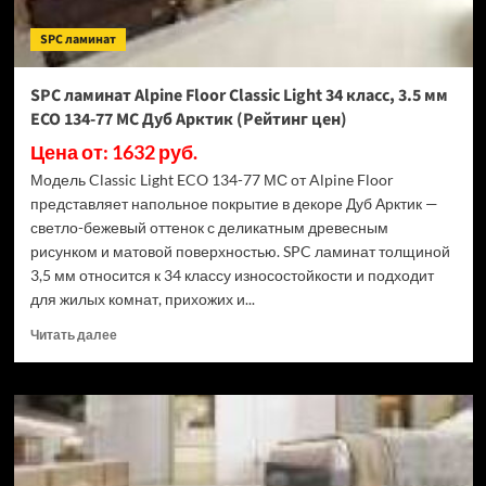
ECO
182-
SPC ламинат
88
МС
Дуб
SPC ламинат Alpine Floor Classic Light 34 класс, 3.5 мм
Выбеленный
ECO 134-77 МС Дуб Арктик (Рейтинг цен)
(Рейтинг
цен)
Цена от: 1632 руб.
Модель Classic Light ECO 134-77 МС от Alpine Floor
представляет напольное покрытие в декоре Дуб Арктик —
светло-бежевый оттенок с деликатным древесным
рисунком и матовой поверхностью. SPC ламинат толщиной
3,5 мм относится к 34 классу износостойкости и подходит
для жилых комнат, прихожих и...
Прочитать
Читать далее
больше
о
SPC
ламинат
Alpine
Floor
Classic