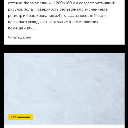
оттенке. Формат планки 1200×180 мм создает ритмичный
рисунок пола. Поверхность рельефная с тиснением в
регистр и брашированием.43 класс износостойкости
позволяет укладывать покрытие в коммерческих
помещениях...
Прочитать
Читать далее
больше
о
SPC
ламинат
CronaFloor
Wood
Сосна
Монблан
(Рейтинг
цен)
SPC ламинат