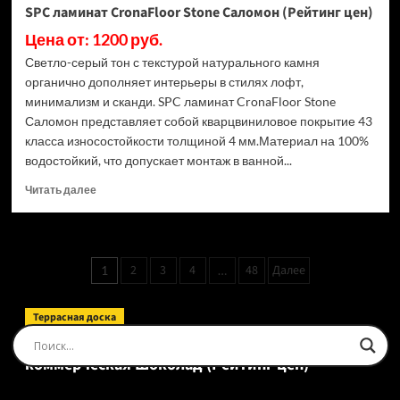
SPC ламинат CronaFloor Stone Саломон (Рейтинг цен)
Цена от: 1200 руб.
Светло-серый тон с текстурой натурального камня
органично дополняет интерьеры в стилях лофт,
минимализм и сканди. SPC ламинат CronaFloor Stone
Саломон представляет собой кварцвиниловое покрытие 43
класса износостойкости толщиной 4 мм.Материал на 100%
водостойкий, что допускает монтаж в ванной...
Прочитать
Читать далее
больше
о
SPC
ламинат
Пагинация
2
3
4
48
Далее
1
…
CronaFloor
записей
Stone
Саломон
Террасная доска
(Рейтинг
Доска террасная Ecodecking Tehno Полнотелая
цен)
коммерческая Шоколад (Рейтинг цен)