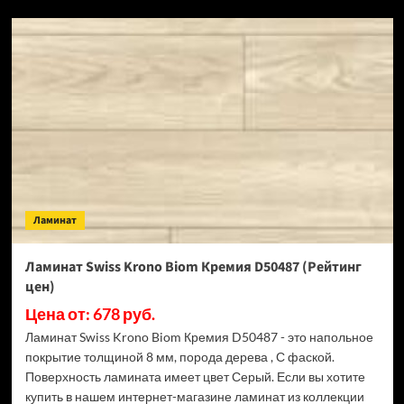
SPC
ламинат
Alpine
Floor
Classic
Light
34
класс,
3.5
мм
ECO
134-
Ламинат
55
МС
Ясень
Ламинат Swiss Krono Biom Кремия D50487 (Рейтинг
Серый
цен)
(Рейтинг
цен)
Цена от: 678 руб.
Ламинат Swiss Krono Biom Кремия D50487 - это напольное
покрытие толщиной 8 мм, порода дерева , С фаской.
Поверхность ламината имеет цвет Серый. Если вы хотите
купить в нашем интернет-магазине ламинат из коллекции