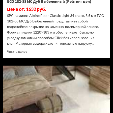
ECO 182-88 МС Дуб Выбеленный (Рейтинг цен)
Цена от: 1632 руб.
SPC ламинат Alpine Floor Classic Light 34 класс, 3.5 мм ECO
182-88 МС Дуб Выбеленный представляет собой
водостойкое покрытие на каменно-полимерной основе.
Формат планки 1220×183 мм обеспечивает быструю
укладку замковым способом Click без использования
клея.Материал выдерживает интенсивную нагрузку...
Прочитать
Читать далее
больше
о
SPC
ламинат
Alpine
Floor
Classic
Light
34
класс,
3.5
мм