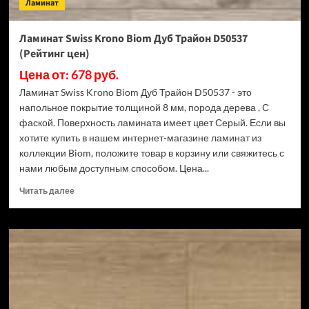
Ламинат
Ламинат Swiss Krono Biom Дуб Трайон D50537
(Рейтинг цен)
Цена от: 678 руб.
Ламинат Swiss Krono Biom Дуб Трайон D50537 - это
напольное покрытие толщиной 8 мм, порода дерева , С
фаской. Поверхность ламината имеет цвет Серый. Если вы
хотите купить в нашем интернет-магазине ламинат из
коллекции Biom, положите товар в корзину или свяжитесь с
нами любым доступным способом. Цена...
Прочитать
Читать далее
больше
о
Ламинат
Swiss
Krono
Biom
Дуб
Трайон
D50537