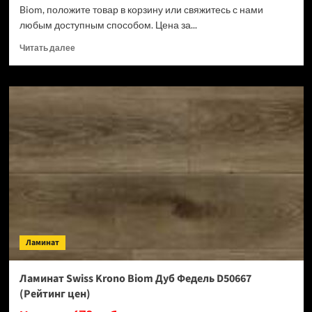
Biom, положите товар в корзину или свяжитесь с нами
любым доступным способом. Цена за...
Прочитать
Читать далее
больше
о
Ламинат
Swiss
Krono
Biom
Кремия
D50487
(Рейтинг
цен)
Ламинат
Ламинат Swiss Krono Biom Дуб Федель D50667
(Рейтинг цен)