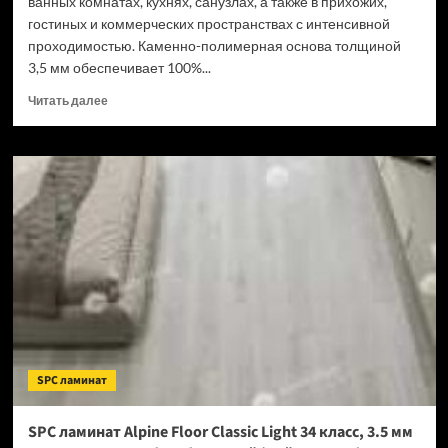
ванных комнатах, кухнях, санузлах, а также в прихожих,
гостиных и коммерческих пространствах с интенсивной
проходимостью. Каменно-полимерная основа толщиной
3,5 мм обеспечивает 100%...
Прочитать
Читать далее
больше
о
SPC
ламинат
Tulesna
Verano
Acanta
1002-
16
(Рейтинг
цен)
SPC ламинат
SPC ламинат Alpine Floor Classic Light 34 класс, 3.5 мм