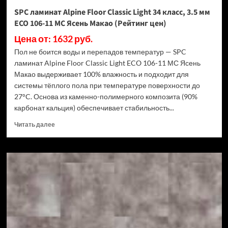
Дуб
SPC ламинат Alpine Floor Classic Light 34 класс, 3.5 мм
Ваниль
ECO 106-11 МС Ясень Макао (Рейтинг цен)
(Рейтинг
цен)
Цена от: 1632 руб.
Пол не боится воды и перепадов температур — SPC
ламинат Alpine Floor Classic Light ECO 106-11 МС Ясень
Макао выдерживает 100% влажность и подходит для
системы тёплого пола при температуре поверхности до
27°C. Основа из каменно-полимерного композита (90%
карбонат кальция) обеспечивает стабильность...
Прочитать
Читать далее
больше
о
SPC
ламинат
Alpine
Floor
Classic
Light
34
класс,