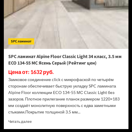
Light
34
класс,
3.5
мм
ECO
134-
SPC ламинат
77
МС
Дуб
SPC ламинат Alpine Floor Classic Light 34 класс, 3.5 мм
Арктик
ECO 134-55 МС Ясень Серый (Рейтинг цен)
(Рейтинг
цен)
Цена от: 1632 руб.
Замковое соединение click с микрофаской по четырём
сторонам обеспечивает быструю укладку SPC ламината
Alpine Floor коллекции ECO 134-55 МС Classic Light без
зазоров. Плотное прилегание планок размером 1220×183
мм создаёт монолитную поверхность с едва заметными
стыками.Покрытие толщиной 3.5 мм...
Прочитать
Читать далее
больше
о