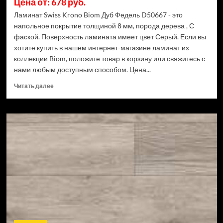
Цена от: 678 руб.
Ламинат Swiss Krono Biom Дуб Федель D50667 - это
напольное покрытие толщиной 8 мм, порода дерева , С
фаской. Поверхность ламината имеет цвет Серый. Если вы
хотите купить в нашем интернет-магазине ламинат из
коллекции Biom, положите товар в корзину или свяжитесь с
нами любым доступным способом. Цена...
Прочитать
Читать далее
больше
о
Ламинат
Swiss
Krono
Biom
Дуб
Федель
D50667
(Рейтинг
цен)