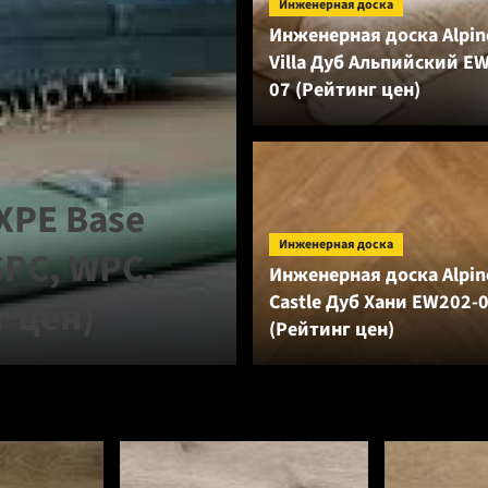
Инженерная доска
Инженерная доска Alpine
Villa Дуб Альпийский E
07 (Рейтинг цен)
Аксессуары
IXPE Base
Подложка Sol
Инженерная доска
SPC, WPC,
оранжевая дл
Инженерная доска Alpine
Castle Дуб Хани EW202-
г цен)
покрытий (Ре
(Рейтинг цен)