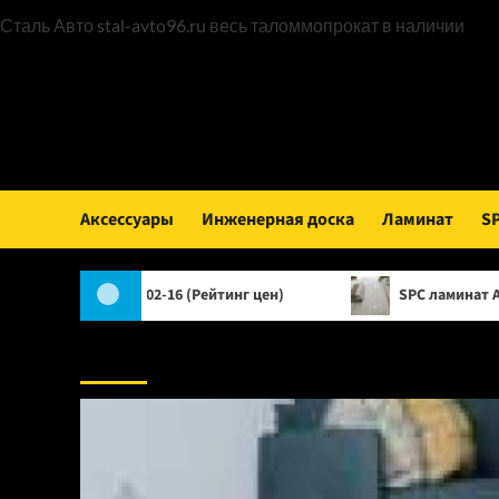
Пер
Сталь Авто
stal-avto96.ru
весь таломмопрокат в наличии
к
сод
Аксессуары
Инженерная доска
Ламинат
S
ta 1002-16 (Рейтинг цен)
SPC ламинат Alpine Floor Clas
Аксессуары: