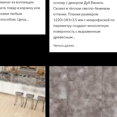
аминат из коллекции
основу с декором Дуб Ваниль
ите товар в корзину или
Селект в тёплом светло-бежевом
с нами любым
оттенке. Планки размером
пособом. Цена...
1220×183×3,5 мм с микрофаской по
периметру создают монолитную
Прочитать
е
поверхность с выраженным
больше
древесным...
о
Ламинат
Прочитать
Читать далее
Swiss
больше
Krono
о
Biom
SPC
Дуб
ламинат
Миллор
Alpine
D50517
Floor
(Рейтинг
Classic
цен)
Light
34
класс,
3.5
мм
ECO
106-