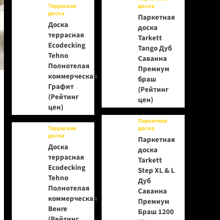
Террасная
доска
доска
Паркетная
Доска
доска
террасная
Tarkett
Ecodecking
Tango Дуб
Tehno
Саванна
Полнотелая
Премиум
коммерческая
браш
Графит
(Рейтинг
(Рейтинг
цен)
цен)
Паркетная
Террасная
доска
доска
Паркетная
Доска
доска
террасная
Tarkett
Ecodecking
Step XL & L
Tehno
Дуб
Полнотелая
Саванна
коммерческая
Премиум
Венге
Браш 1200
(Рейтинг