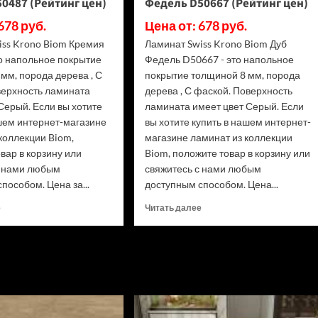
0487 (Рейтинг цен)
Федель D50667 (Рейтинг цен)
цен)
(Рейтинг
цен)
678 руб.
Цена от: 678 руб.
iss Krono Biom Кремия
Ламинат Swiss Krono Biom Дуб
то напольное покрытие
Федель D50667 - это напольное
мм, порода дерева , С
покрытие толщиной 8 мм, порода
верхность ламината
дерева , С фаской. Поверхность
Серый. Если вы хотите
ламината имеет цвет Серый. Если
ашем интернет-магазине
вы хотите купить в нашем интернет-
коллекции Biom,
магазине ламинат из коллекции
вар в корзину или
Biom, положите товар в корзину или
с нами любым
свяжитесь с нами любым
пособом. Цена за...
доступным способом. Цена...
Прочитать
Прочитать
е
Читать далее
больше
больше
о
о
Ламинат
Ламинат
Swiss
Swiss
Krono
Krono
Biom
Biom
Кремия
Дуб
D50487
Федель