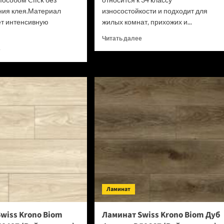
ния клея.Материал
износостойкости и подходит для
т интенсивную
жилых комнат, прихожих и...
Прочитать
Читать далее
больше
Прочитать
е
о
больше
SPC
о
ламинат
SPC
Alpine
ламинат
Floor
Alpine
Classic
Floor
Light
Classic
34
Light
класс,
34
3.5
класс,
мм
3.5
ECO
мм
134-
ECO
77
182-
Ламинат
МС
88
Дуб
МС
Арктик
Дуб
wiss Krono Biom
Ламинат Swiss Krono Biom Дуб
(Рейтинг
Выбеленный