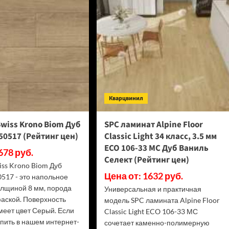
(Рейтинг
D50667
цен)
(Рейтинг
цен)
Кварцвинил
wiss Krono Biom Дуб
SPC ламинат Alpine Floor
0517 (Рейтинг цен)
Classic Light 34 класс, 3.5 мм
ECO 106-33 МС Дуб Ваниль
678 руб.
Селект (Рейтинг цен)
iss Krono Biom Дуб
Цена от: 1632 руб.
517 - это напольное
олщиной 8 мм, порода
Универсальная и практичная
фаской. Поверхность
модель SPC ламината Alpine Floor
меет цвет Серый. Если
Classic Light ECO 106-33 МС
упить в нашем интернет-
сочетает каменно-полимерную