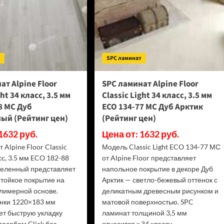
т
SPC ламинат
ат Alpine Floor
SPC ламинат Alpine Floor
ght 34 класс, 3.5 мм
Classic Light 34 класс, 3.5 мм
8 МС Дуб
ECO 134-77 МС Дуб Арктик
ый (Рейтинг цен)
(Рейтинг цен)
1632 руб.
Цена от: 1632 руб.
 Alpine Floor Classic
Модель Classic Light ECO 134-77 МС
асс, 3.5 мм ECO 182-88
от Alpine Floor представляет
еленный представляет
напольное покрытие в декоре Дуб
стойкое покрытие на
Арктик — светло-бежевый оттенок с
лимерной основе.
деликатным древесным рисунком и
нки 1220×183 мм
матовой поверхностью. SPC
ет быструю укладку
ламинат толщиной 3,5 мм
особом Click без
относится к 34 классу