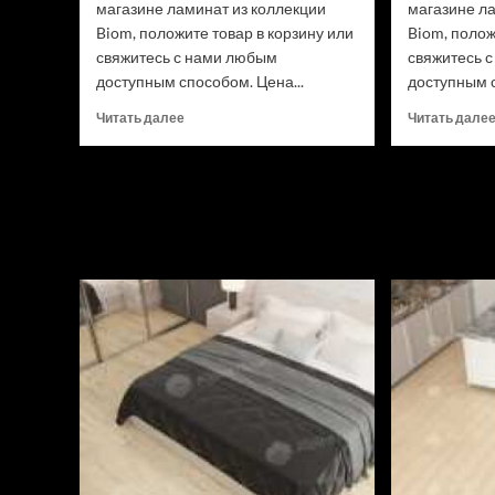
магазине ламинат из коллекции
магазине л
Biom, положите товар в корзину или
Biom, полож
свяжитесь с нами любым
свяжитесь 
доступным способом. Цена...
доступным с
Прочитать
Читать далее
Читать дале
больше
о
Ламинат
Swiss
Krono
Biom
Дуб
Трайон
D50537
(Рейтинг
цен)