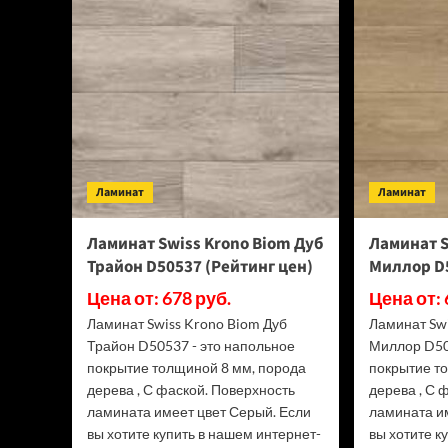
Floor
Classic
Light
34
класс,
3.5
мм
ECO
134-
55
Ламинат
МС
Ламинат
Ясень
Серый
Ламинат Swiss Krono Biom Дуб
Ламинат S
(Рейтинг
Трайон D50537 (Рейтинг цен)
Миллор D5
цен)
Цена от: 678 руб.
Цена от: 
Ламинат Swiss Krono Biom Дуб
Ламинат Sw
Трайон D50537 - это напольное
Миллор D50
покрытие толщиной 8 мм, порода
покрытие т
дерева , С фаской. Поверхность
дерева , С 
ламината имеет цвет Серый. Если
ламината и
вы хотите купить в нашем интернет-
вы хотите к