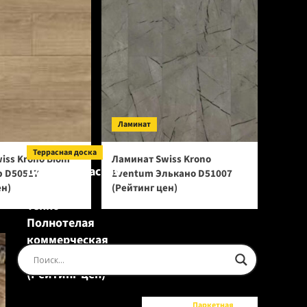
Ламинат
Террасная доска
iss Krono Biom
Ламинат Swiss Krono
Доска террасная
р D50517
Eventum Элькано D51007
Ecodecking
ен)
(Рейтинг цен)
Tehno
Полнотелая
коммерческая
Шоколад
(Рейтинг цен)
Паркетная