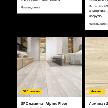
использова
Прочитать
Читать далее
выдерживае
больше
нагрузку...
о
SPC
Читать дале
ламинат
Tulesna
Verano
Acanta
1002-
16
(Рейтинг
цен)
SPC ламинат
Ламинат
SPC ламинат Alpine Floor
Ламинат S