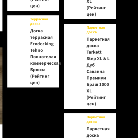
XL
цен)
(Рейтинг
цен)
Террасная
доска
Паркетная
Доска
доска
террасная
Паркетная
Ecodecking
доска
Tehno
Tarkett
Полнотелая
Step XL & L
коммерческая
Дуб
Бронза
Саванна
(Рейтинг
Премиум
цен)
Браш 1000
XL
(Рейтинг
цен)
Паркетная
доска
Паркетная
доска