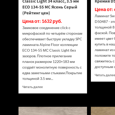
Classic Light 34 класс, 3.5 мм
Кремия D5
ECO 134-55 МС Ясень Серый
Цена от: 
(Рейтинг цен)
Ламинат Sw
Цена от: 1632 руб.
D50487 - э
толщиной 8 
Замковое соединение click с
фаской. По
микрофаской по четырём сторонам
имеет цвет 
обеспечивает быструю укладку SPC
купить в н
ламината Alpine Floor коллекции
ламинат из 
ECO 134-55 МС Classic Light без
положите то
зазоров. Плотное прилегание
свяжитесь 
планок размером 1220×183 мм
доступным с
создаёт монолитную поверхность с
едва заметными стыками.Покрытие
Читать дале
толщиной 3.5 мм...
Прочитать
Читать далее
больше
о
SPC
ламинат
Alpine