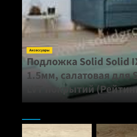
Аксессуары
для
Подложка Solid Solid 
 мм
1.5мм, салатовая для 
LVT покрытий (Рейтин
Ламинат: