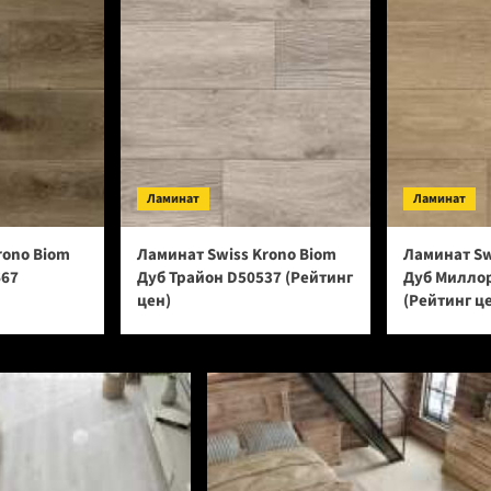
Ламинат
Ламинат
rono Biom
Ламинат Swiss Krono Biom
Ламинат Sw
667
Дуб Трайон D50537 (Рейтинг
Дуб Милло
цен)
(Рейтинг ц