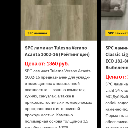
SPC ламинат
SPC ламина
SPC ламинат Tulesna Verano
SPC ламин
Acanta 1002-16 (Рейтинг цен)
Classic Li
ECO 182-8
Цена от: 1360 руб.
Выбеленн
SPC ламинат Tulesna Verano Acanta
Цена от: 
1002-16 предназначен для укладки
в помещениях с повышенной
SPC ламинат
влажностью — ванных комнатах,
Light 34 кл
кухнях, санузлах, а также в
МС Дуб Выб
прихожих, гостиных и коммерческих
собой водо
пространствах с интенсивной
каменно-по
проходимостью. Каменно-
Формат пла
полимерная основа толщиной 3,5
обеспечива
мм обеспечивает 100%...
замковым сп