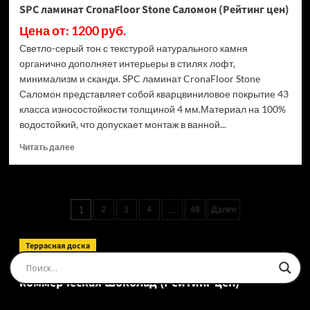
SPC ламинат CronaFloor Stone Саломон (Рейтинг цен)
Цена от: 1200 руб.
Светло-серый тон с текстурой натурального камня
органично дополняет интерьеры в стилях лофт,
минимализм и сканди. SPC ламинат CronaFloor Stone
Саломон представляет собой кварцвиниловое покрытие 43
класса износостойкости толщиной 4 мм.Материал на 100%
водостойкий, что допускает монтаж в ванной...
Прочитать
Читать далее
больше
о
SPC
ламинат
Пагинация
2
3
4
48
Далее
1
…
CronaFloor
записей
Stone
Саломон
Террасная доска
(Рейтинг
Доска террасная Ecodecking Tehno Полнотелая
цен)
коммерческая Шоколад (Рейтинг цен)