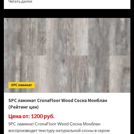
Прочитать
Читать далее
больше
о
SPC
ламинат
CronaFloor
Stone
Терра
Бьянко
(Рейтинг
цен)
SPC ламинат
SPC ламинат CronaFloor Wood Сосна Монблан
(Рейтинг цен)
Цена от: 1200 руб.
SPC ламинат CronaFloor Wood Сосна Монблан
воспроизводит текстуру натуральной сосны в сером