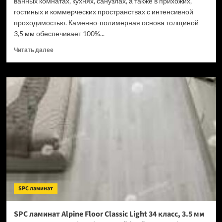
ванных комнатах, кухнях, санузлах, а также в прихожих,
гостиных и коммерческих пространствах с интенсивной
проходимостью. Каменно-полимерная основа толщиной
3,5 мм обеспечивает 100%...
Прочитать
Читать далее
больше
о
SPC
ламинат
Tulesna
Verano
Acanta
1002-
16
(Рейтинг
цен)
SPC ламинат
SPC ламинат Alpine Floor Classic Light 34 класс, 3.5 мм