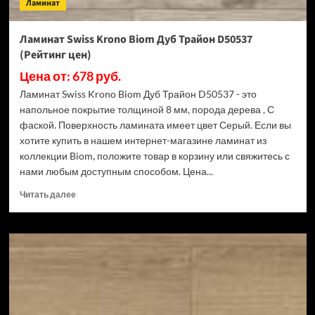
Ламинат
Ламинат Swiss Krono Biom Дуб Трайон D50537
(Рейтинг цен)
Цена от: 678 руб.
Ламинат Swiss Krono Biom Дуб Трайон D50537 - это
напольное покрытие толщиной 8 мм, порода дерева , С
фаской. Поверхность ламината имеет цвет Серый. Если вы
хотите купить в нашем интернет-магазине ламинат из
коллекции Biom, положите товар в корзину или свяжитесь с
нами любым доступным способом. Цена...
Прочитать
Читать далее
больше
о
Ламинат
Swiss
Krono
Biom
Дуб
Трайон
D50537