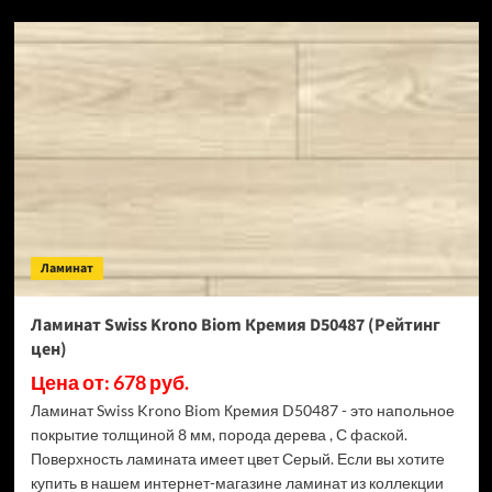
SPC
ламинат
Alpine
Floor
Classic
Light
34
класс,
3.5
мм
ECO
134-
Ламинат
55
МС
Ясень
Ламинат Swiss Krono Biom Кремия D50487 (Рейтинг
Серый
цен)
(Рейтинг
цен)
Цена от: 678 руб.
Ламинат Swiss Krono Biom Кремия D50487 - это напольное
покрытие толщиной 8 мм, порода дерева , С фаской.
Поверхность ламината имеет цвет Серый. Если вы хотите
купить в нашем интернет-магазине ламинат из коллекции