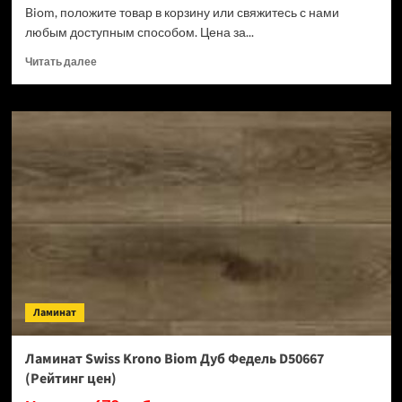
Biom, положите товар в корзину или свяжитесь с нами
любым доступным способом. Цена за...
Прочитать
Читать далее
больше
о
Ламинат
Swiss
Krono
Biom
Кремия
D50487
(Рейтинг
цен)
Ламинат
Ламинат Swiss Krono Biom Дуб Федель D50667
(Рейтинг цен)