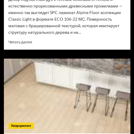
естественно прорисованными древесными прожилками —
именно так выглядит SPC ламинат Alpine Floor коллекции
Classic Light в формате ECO 106-22 МС. Поверхность
матовая с брашированной текстурой, которая имитирует
структуру натурального дерева и не...
Прочитать
Читать далее
больше
о
SPC
ламинат
Alpine
Floor
Classic
Light
34
класс,
3.5
мм
ECO
106-
Кварцвинил
22
МС