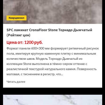
3.5
мм
ECO
106-
Кварцвинил
11
МС
Ясень
SPC ламинат CronaFloor Stone Торнадо Дымчатый
Макао
(Рейтинг цен)
(Рейтинг
цен)
Цена от: 1200 руб.
Формат панели 600×300 мм формирует ритмичный рисунок
пола, имитируя крупную каменную плитку с минимальным
количеством швов. Модель Торнадо Дымчатый из
коллекции Stone выполнена в тёмно-сером оттенке с
реалистичной текстурой натурального камня. Поверхность
матовая, с тиснением в регистр, что...
Прочитать
Читать далее
больше
о
SPC
ламинат
CronaFloor