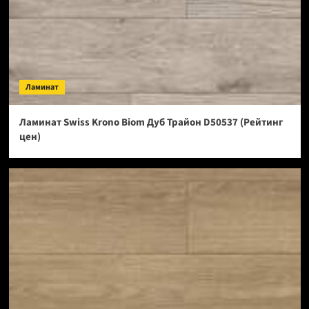
Ламинат
Ламинат Swiss Krono Biom Дуб Трайон D50537 (Рейтинг
цен)