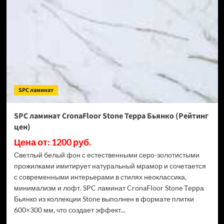
Stone
Торнадо
Дымчатый
(Рейтинг
цен)
SPC ламинат
SPC ламинат CronaFloor Stone Терра Бьянко (Рейтинг
цен)
Цена от: 1200 руб.
Светлый белый фон с естественными серо-золотистыми
прожилками имитирует натуральный мрамор и сочетается
с современными интерьерами в стилях неоклассика,
минимализм и лофт. SPC ламинат CronaFloor Stone Терра
Бьянко из коллекции Stone выполнен в формате плитки
600×300 мм, что создает эффект...