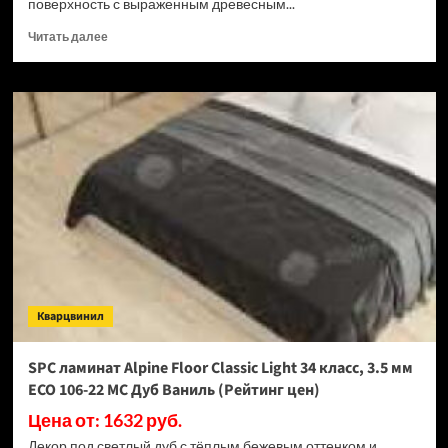
поверхность с выраженным древесным...
Прочитать
Читать далее
больше
о
SPC
ламинат
Alpine
Floor
Classic
Light
34
класс,
3.5
мм
ECO
106-
Кварцвинил
33
МС
Дуб
SPC ламинат Alpine Floor Classic Light 34 класс, 3.5 мм
Ваниль
ECO 106-22 МС Дуб Ваниль (Рейтинг цен)
Селект
(Рейтинг
Цена от: 1632 руб.
цен)
Декор под светлый дуб с тёплым бежевым оттенком и