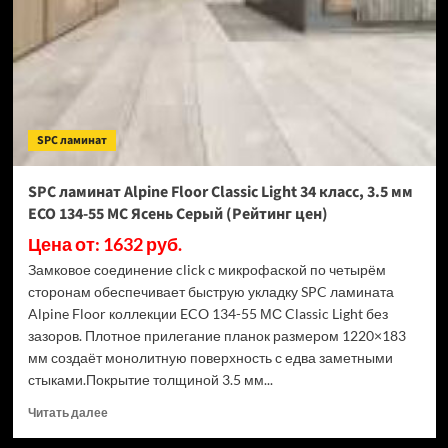
Light
34
класс,
3.5
мм
ECO
134-
SPC ламинат
77
МС
Дуб
SPC ламинат Alpine Floor Classic Light 34 класс, 3.5 мм
Арктик
ECO 134-55 МС Ясень Серый (Рейтинг цен)
(Рейтинг
цен)
Цена от: 1632 руб.
Замковое соединение click с микрофаской по четырём
сторонам обеспечивает быструю укладку SPC ламината
Alpine Floor коллекции ECO 134-55 МС Classic Light без
зазоров. Плотное прилегание планок размером 1220×183
мм создаёт монолитную поверхность с едва заметными
стыками.Покрытие толщиной 3.5 мм...
Прочитать
Читать далее
больше
о