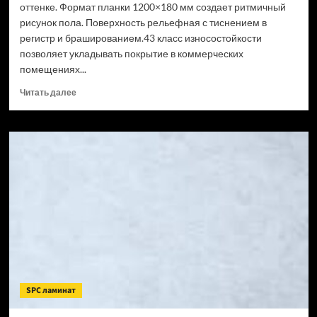
оттенке. Формат планки 1200×180 мм создает ритмичный
рисунок пола. Поверхность рельефная с тиснением в
регистр и брашированием.43 класс износостойкости
позволяет укладывать покрытие в коммерческих
помещениях...
Прочитать
Читать далее
больше
о
SPC
ламинат
CronaFloor
Wood
Сосна
Монблан
(Рейтинг
цен)
SPC ламинат