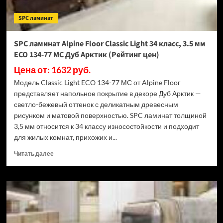
ECO
182-
SPC ламинат
88
МС
Дуб
SPC ламинат Alpine Floor Classic Light 34 класс, 3.5 мм
Выбеленный
ECO 134-77 МС Дуб Арктик (Рейтинг цен)
(Рейтинг
цен)
Цена от: 1632 руб.
Модель Classic Light ECO 134-77 МС от Alpine Floor
представляет напольное покрытие в декоре Дуб Арктик —
светло-бежевый оттенок с деликатным древесным
рисунком и матовой поверхностью. SPC ламинат толщиной
3,5 мм относится к 34 классу износостойкости и подходит
для жилых комнат, прихожих и...
Прочитать
Читать далее
больше
о
SPC
ламинат
Alpine
Floor
Classic