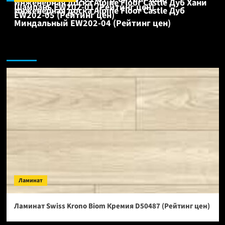
Инженерная доска Alpine Floor Castle Дуб Хани
Шампань EW202-01 (Рейтинг цен)
Инженерная доска Alpine Floor Castle Дуб
EW202-05 (Рейтинг цен)
Миндальный EW202-04 (Рейтинг цен)
Ламинат:
Ламинат
Ламинат Swiss Krono Biom Кремия D50487 (Рейтинг цен)