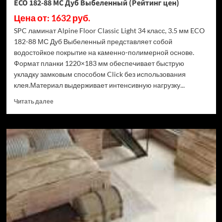
ECO 182-88 МС Дуб Выбеленный (Рейтинг цен)
Цена от: 1632 руб.
SPC ламинат Alpine Floor Classic Light 34 класс, 3.5 мм ECO
182-88 МС Дуб Выбеленный представляет собой
водостойкое покрытие на каменно-полимерной основе.
Формат планки 1220×183 мм обеспечивает быструю
укладку замковым способом Click без использования
клея.Материал выдерживает интенсивную нагрузку...
Прочитать
Читать далее
больше
о
SPC
ламинат
Alpine
Floor
Classic
Light
34
класс,
3.5
мм