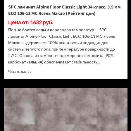
Дуб
SPC ламинат Alpine Floor Classic Light 34 класс, 3.5 мм
Ваниль
ECO 106-11 МС Ясень Макао (Рейтинг цен)
(Рейтинг
цен)
Цена от: 1632 руб.
Пол не боится воды и перепадов температур — SPC
ламинат Alpine Floor Classic Light ECO 106-11 МС Ясень
Макао выдерживает 100% влажность и подходит для
системы тёплого пола при температуре поверхности до
27°C. Основа из каменно-полимерного композита (90%
карбонат кальция) обеспечивает стабильность...
Прочитать
Читать далее
больше
о
SPC
ламинат
Alpine
Floor
Classic
Light
34
класс,