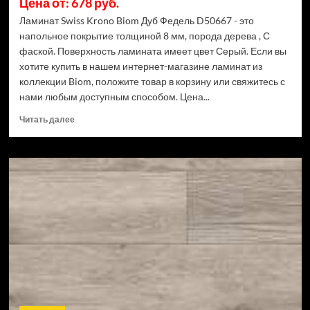
Цена от: 678 руб.
Ламинат Swiss Krono Biom Дуб Федель D50667 - это
напольное покрытие толщиной 8 мм, порода дерева , С
фаской. Поверхность ламината имеет цвет Серый. Если вы
хотите купить в нашем интернет-магазине ламинат из
коллекции Biom, положите товар в корзину или свяжитесь с
нами любым доступным способом. Цена...
Прочитать
Читать далее
больше
о
Ламинат
Swiss
Krono
Biom
Дуб
Федель
D50667
(Рейтинг
цен)