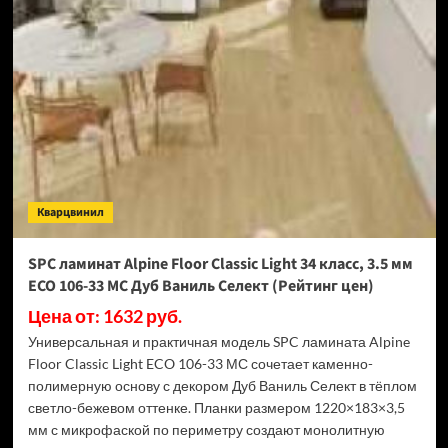
Swiss
Krono
Biom
Дуб
Миллор
D50517
(Рейтинг
цен)
Кварцвинил
SPC ламинат Alpine Floor Classic Light 34 класс, 3.5 мм
ECO 106-33 МС Дуб Ваниль Селект (Рейтинг цен)
Цена от: 1632 руб.
Универсальная и практичная модель SPC ламината Alpine
Floor Classic Light ECO 106-33 МС сочетает каменно-
полимерную основу с декором Дуб Ваниль Селект в тёплом
светло-бежевом оттенке. Планки размером 1220×183×3,5
мм с микрофаской по периметру создают монолитную