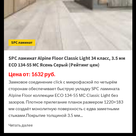
Light
34
класс,
3.5
мм
ECO
134-
SPC ламинат
77
МС
Дуб
SPC ламинат Alpine Floor Classic Light 34 класс, 3.5 мм
Арктик
ECO 134-55 МС Ясень Серый (Рейтинг цен)
(Рейтинг
цен)
Цена от: 1632 руб.
Замковое соединение click с микрофаской по четырём
сторонам обеспечивает быструю укладку SPC ламината
Alpine Floor коллекции ECO 134-55 МС Classic Light без
зазоров. Плотное прилегание планок размером 1220×183
мм создаёт монолитную поверхность с едва заметными
стыками.Покрытие толщиной 3.5 мм...
Прочитать
Читать далее
больше
о