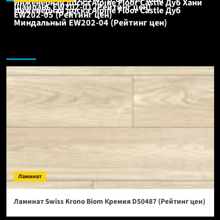
Инженерная доска Alpine Floor Castle Дуб Хани
Шампань EW202-01 (Рейтинг цен)
Инженерная доска Alpine Floor Castle Дуб
EW202-05 (Рейтинг цен)
Миндальный EW202-04 (Рейтинг цен)
Ламинат:
Ламинат
Ламинат Swiss Krono Biom Кремия D50487 (Рейтинг цен)