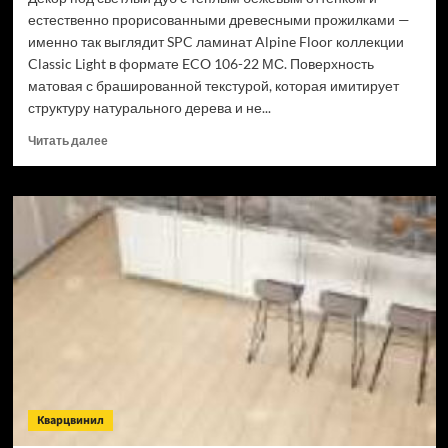
естественно прорисованными древесными прожилками —
именно так выглядит SPC ламинат Alpine Floor коллекции
Classic Light в формате ECO 106-22 МС. Поверхность
матовая с брашированной текстурой, которая имитирует
структуру натурального дерева и не...
Прочитать
Читать далее
больше
о
SPC
ламинат
Alpine
Floor
Classic
Light
34
класс,
3.5
мм
ECO
106-
Кварцвинил
22
МС