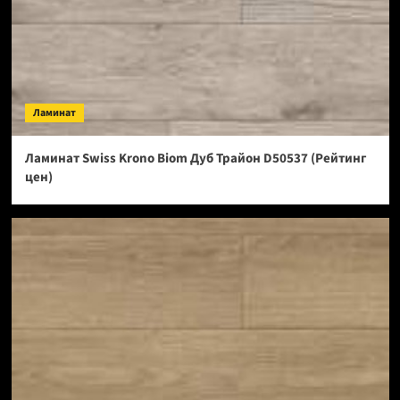
Ламинат
Ламинат Swiss Krono Biom Дуб Трайон D50537 (Рейтинг
цен)