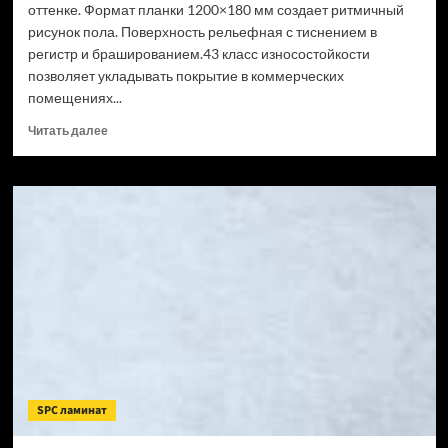
оттенке. Формат планки 1200×180 мм создает ритмичный
рисунок пола. Поверхность рельефная с тиснением в
регистр и брашированием.43 класс износостойкости
позволяет укладывать покрытие в коммерческих
помещениях...
Прочитать
Читать далее
больше
о
SPC
ламинат
CronaFloor
Wood
Сосна
Монблан
(Рейтинг
цен)
SPC ламинат