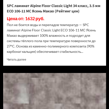
Дуб
SPC ламинат Alpine Floor Classic Light 34 класс, 3.5 мм
Ваниль
ECO 106-11 МС Ясень Макао (Рейтинг цен)
(Рейтинг
цен)
Цена от: 1632 руб.
Пол не боится воды и перепадов температур — SPC
ламинат Alpine Floor Classic Light ECO 106-11 МС Ясень
Макао выдерживает 100% влажность и подходит для
системы тёплого пола при температуре поверхности до
27°C. Основа из каменно-полимерного композита (90%
карбонат кальция) обеспечивает стабильность...
Прочитать
Читать далее
больше
о
SPC
ламинат
Alpine
Floor
Classic
Light
34
класс,