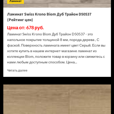
Ламинат
Ламинат Swiss Krono Biom Дуб Трайон D50537
(Рейтинг цен)
Цена от: 678 руб.
Ламинат Swiss Krono Biom Дуб Трайон D50537 - это
напольное покрытие толщиной 8 мм, порода дерева , С
фаской. Поверхность ламината имеет цвет Серый. Если вы
хотите купить в нашем интернет-магазине ламинат из
коллекции Biom, положите товар в корзину или свяжитесь с
нами любым доступным способом. Цена...
Прочитать
Читать далее
больше
о
Ламинат
Swiss
Krono
Biom
Дуб
Трайон
D50537