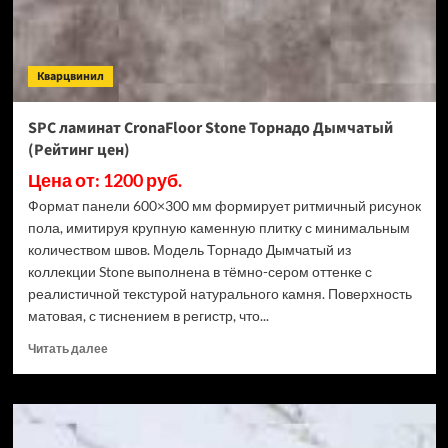
3.5
мм
ECO
106-
Кварцвинил
11
МС
Ясень
SPC ламинат CronaFloor Stone Торнадо Дымчатый
Макао
(Рейтинг цен)
(Рейтинг
цен)
Цена от: 1200 руб.
Формат панели 600×300 мм формирует ритмичный рисунок
пола, имитируя крупную каменную плитку с минимальным
количеством швов. Модель Торнадо Дымчатый из
коллекции Stone выполнена в тёмно-сером оттенке с
реалистичной текстурой натурального камня. Поверхность
матовая, с тиснением в регистр, что...
Прочитать
Читать далее
больше
о
SPC
ламинат
CronaFloor