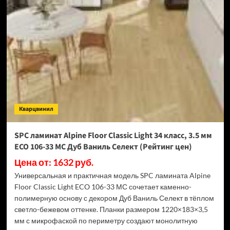
Swiss
Krono
Biom
Дуб
Миллор
D50517
(Рейтинг
цен)
Кварцвинил
SPC ламинат Alpine Floor Classic Light 34 класс, 3.5 мм
ECO 106-33 МС Дуб Ваниль Селект (Рейтинг цен)
Цена от: 1632 руб.
Универсальная и практичная модель SPC ламината Alpine
Floor Classic Light ECO 106-33 МС сочетает каменно-
полимерную основу с декором Дуб Ваниль Селект в тёплом
светло-бежевом оттенке. Планки размером 1220×183×3,5
мм с микрофаской по периметру создают монолитную