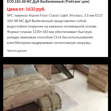
ECO 182-88 МС Дуб Выбеленный (Рейтинг цен)
Цена от: 1632 руб.
SPC ламинат Alpine Floor Classic Light 34 класс, 3.5 мм ECO
182-88 МС Дуб Выбеленный представляет собой
водостойкое покрытие на каменно-полимерной основе.
Формат планки 1220×183 мм обеспечивает быструю
укладку замковым способом Click без использования
клея.Материал выдерживает интенсивную нагрузку...
Прочитать
Читать далее
больше
о
SPC
ламинат
Alpine
Floor
Classic
Light
34
класс,
3.5
мм