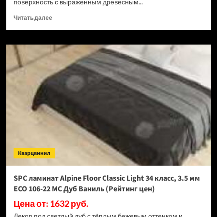
поверхность с выраженным древесным...
Прочитать
Читать далее
больше
о
SPC
ламинат
Alpine
Floor
Classic
Light
34
класс,
3.5
мм
ECO
106-
Кварцвинил
33
МС
Дуб
SPC ламинат Alpine Floor Classic Light 34 класс, 3.5 мм
Ваниль
ECO 106-22 МС Дуб Ваниль (Рейтинг цен)
Селект
(Рейтинг
Цена от: 1632 руб.
цен)
Декор под светлый дуб с тёплым бежевым оттенком и