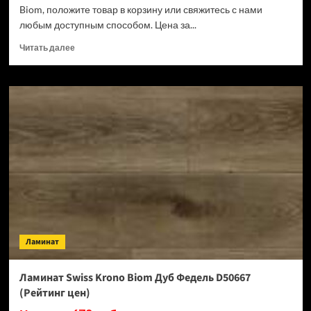
Biom, положите товар в корзину или свяжитесь с нами
любым доступным способом. Цена за...
Прочитать
Читать далее
больше
о
Ламинат
Swiss
Krono
Biom
Кремия
D50487
(Рейтинг
цен)
Ламинат
Ламинат Swiss Krono Biom Дуб Федель D50667
(Рейтинг цен)