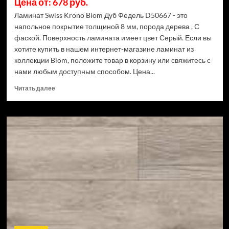
Цена от: 678 руб.
Ламинат Swiss Krono Biom Дуб Федель D50667 - это
напольное покрытие толщиной 8 мм, порода дерева , С
фаской. Поверхность ламината имеет цвет Серый. Если вы
хотите купить в нашем интернет-магазине ламинат из
коллекции Biom, положите товар в корзину или свяжитесь с
нами любым доступным способом. Цена...
Прочитать
Читать далее
больше
о
Ламинат
Swiss
Krono
Biom
Дуб
Федель
D50667
(Рейтинг
цен)