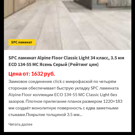
Light
34
класс,
3.5
мм
ECO
134-
SPC ламинат
77
МС
Дуб
SPC ламинат Alpine Floor Classic Light 34 класс, 3.5 мм
Арктик
ECO 134-55 МС Ясень Серый (Рейтинг цен)
(Рейтинг
цен)
Цена от: 1632 руб.
Замковое соединение click с микрофаской по четырём
сторонам обеспечивает быструю укладку SPC ламината
Alpine Floor коллекции ECO 134-55 МС Classic Light без
зазоров. Плотное прилегание планок размером 1220×183
мм создаёт монолитную поверхность с едва заметными
стыками.Покрытие толщиной 3.5 мм...
Прочитать
Читать далее
больше
о