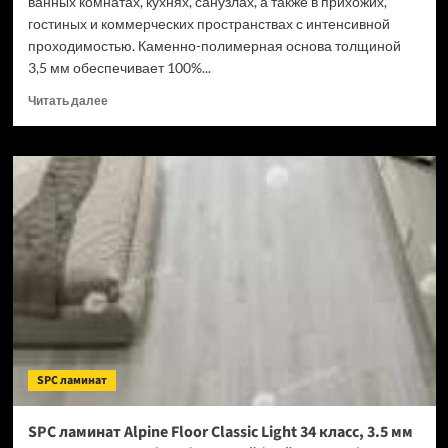
ванных комнатах, кухнях, санузлах, а также в прихожих,
гостиных и коммерческих пространствах с интенсивной
проходимостью. Каменно-полимерная основа толщиной
3,5 мм обеспечивает 100%...
Прочитать
Читать далее
больше
о
SPC
ламинат
Tulesna
Verano
Acanta
1002-
16
(Рейтинг
цен)
SPC ламинат
SPC ламинат Alpine Floor Classic Light 34 класс, 3.5 мм