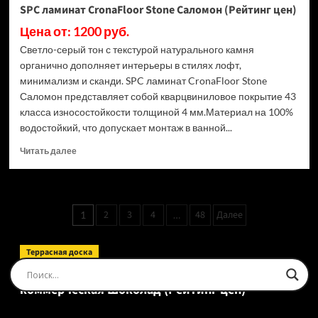
SPC ламинат CronaFloor Stone Саломон (Рейтинг цен)
Цена от: 1200 руб.
Светло-серый тон с текстурой натурального камня
органично дополняет интерьеры в стилях лофт,
минимализм и сканди. SPC ламинат CronaFloor Stone
Саломон представляет собой кварцвиниловое покрытие 43
класса износостойкости толщиной 4 мм.Материал на 100%
водостойкий, что допускает монтаж в ванной...
Прочитать
Читать далее
больше
о
SPC
ламинат
Пагинация
2
3
4
48
Далее
1
…
CronaFloor
записей
Stone
Саломон
Террасная доска
(Рейтинг
Доска террасная Ecodecking Tehno Полнотелая
цен)
коммерческая Шоколад (Рейтинг цен)