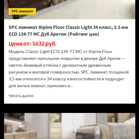
ECO
182-
SPC ламинат
88
МС
Дуб
SPC ламинат Alpine Floor Classic Light 34 класс, 3.5 мм
Выбеленный
ECO 134-77 МС Дуб Арктик (Рейтинг цен)
(Рейтинг
цен)
Цена от: 1632 руб.
Модель Classic Light ECO 134-77 МС от Alpine Floor
представляет напольное покрытие в декоре Дуб Арктик —
светло-бежевый оттенок с деликатным древесным
рисунком и матовой поверхностью. SPC ламинат толщиной
3,5 мм относится к 34 классу износостойкости и подходит
для жилых комнат, прихожих и...
Прочитать
Читать далее
больше
о
SPC
ламинат
Alpine
Floor
Classic