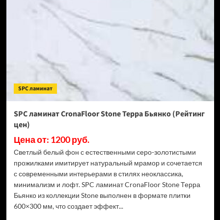
Stone
Торнадо
Дымчатый
(Рейтинг
цен)
SPC ламинат
SPC ламинат CronaFloor Stone Терра Бьянко (Рейтинг
цен)
Цена от: 1200 руб.
Светлый белый фон с естественными серо-золотистыми
прожилками имитирует натуральный мрамор и сочетается
с современными интерьерами в стилях неоклассика,
минимализм и лофт. SPC ламинат CronaFloor Stone Терра
Бьянко из коллекции Stone выполнен в формате плитки
600×300 мм, что создает эффект...