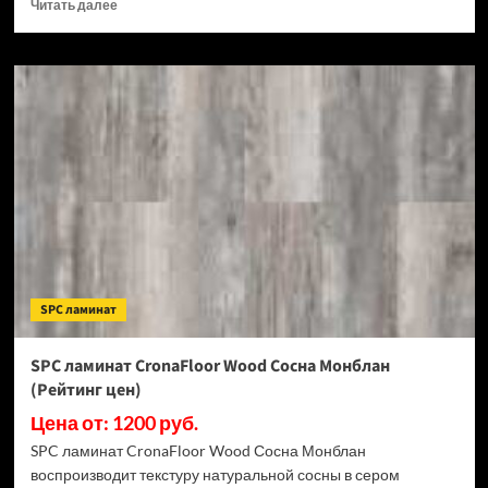
Прочитать
Читать далее
больше
о
SPC
ламинат
CronaFloor
Stone
Терра
Бьянко
(Рейтинг
цен)
SPC ламинат
SPC ламинат CronaFloor Wood Сосна Монблан
(Рейтинг цен)
Цена от: 1200 руб.
SPC ламинат CronaFloor Wood Сосна Монблан
воспроизводит текстуру натуральной сосны в сером