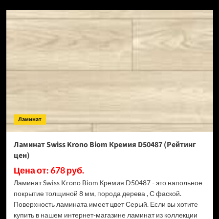
SPC
ламинат
Alpine
Floor
Classic
Light
34
класс,
3.5
мм
ECO
134-
Ламинат
55
МС
Ясень
Ламинат Swiss Krono Biom Кремия D50487 (Рейтинг
Серый
цен)
(Рейтинг
цен)
Цена от: 678 руб.
Ламинат Swiss Krono Biom Кремия D50487 - это напольное
покрытие толщиной 8 мм, порода дерева , С фаской.
Поверхность ламината имеет цвет Серый. Если вы хотите
купить в нашем интернет-магазине ламинат из коллекции