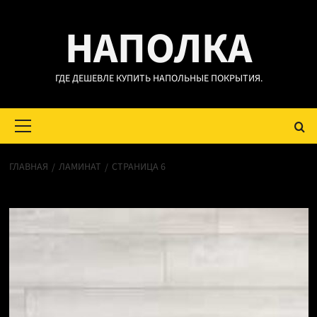
Перейти
НАПОЛКА
к
содержимому
ГДЕ ДЕШЕВЛЕ КУПИТЬ НАПОЛЬНЫЕ ПОКРЫТИЯ.
Основное
меню
ГЛАВНАЯ
ЛАМИНАТ
СТРАНИЦА 6
Ламинат