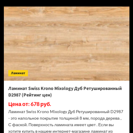
о
Ламинат
Swiss
Krono
Synonym
Дуб
Риола
D50037
(Рейтинг
цен)
Ламинат
Ламинат Swiss Krono Mixology Дуб Ретушированный
D2987 (Рейтинг цен)
Цена от: 678 руб.
Ламинат Swiss Krono Mixology Дуб Ретушированный D2987
- это напольное покрытие толщиной 8 мм, порода дерева ,
С фаской. Поверхность ламината имеет цвет . Если вы
хотите купить в нашем интернет-магазине ламинат из