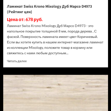
Ламинат Swiss Krono Mixology Дуб Марсо D4973
(Рейтинг цен)
Цена от: 678 руб.
Ламинат Swiss Krono Mixology Дуб Марсо D4973 - это
напольное покрытие толщиной 8 мм, порода дерева , С
фаской. Поверхность ламината имеет цвет Коричневый.
Если вы хотите купить в нашем интернет-магазине ламинат
из коллекции Mixology, положите товар в корзину или
свяжитесь с нами любым доступным...
Прочитать
Читать далее
больше
о
Ламинат
Swiss
Krono
Mixology
Дуб
Марсо
D4973
(Рейтинг