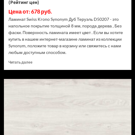
(Рейтинг цен)
Цена от: 678 руб.
Ламинат Swiss Krono Synonym Дуб Теруэль D50207 - это
напольное покрытие толщиной 8 мм, порода дерева , Без
фаски. Поверхность ламината имеет цвет . Если вы хотите
купить в нашем интернет-магазине ламинат из коллекции
Synonym, положите товар в корзину или свяжитесь с нами
любым доступным способом.
Прочитать
Читать далее
больше
о
Ламинат
Swiss
Krono
Synonym
Дуб
Теруэль
D50207
(Рейтинг
цен)