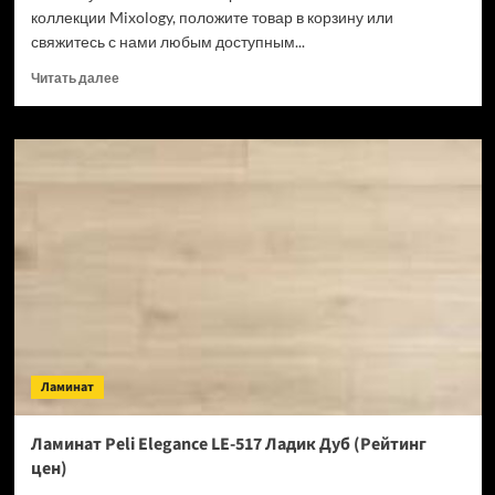
коллекции Mixology, положите товар в корзину или
свяжитесь с нами любым доступным...
Прочитать
Читать далее
больше
о
Ламинат
Swiss
Krono
Mixology
Дуб
Ретушированный
D2987
(Рейтинг
цен)
Ламинат
Ламинат Peli Elegance LE-517 Ладик Дуб (Рейтинг
цен)