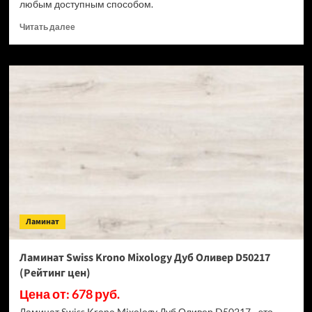
любым доступным способом.
Прочитать
Читать далее
больше
о
Ламинат
Peli
Elegance
LE-
266
Серый
Бетон
(Рейтинг
цен)
Ламинат
Ламинат Swiss Krono Mixology Дуб Оливер D50217
(Рейтинг цен)
Цена от: 678 руб.
Ламинат Swiss Krono Mixology Дуб Оливер D50217 - это