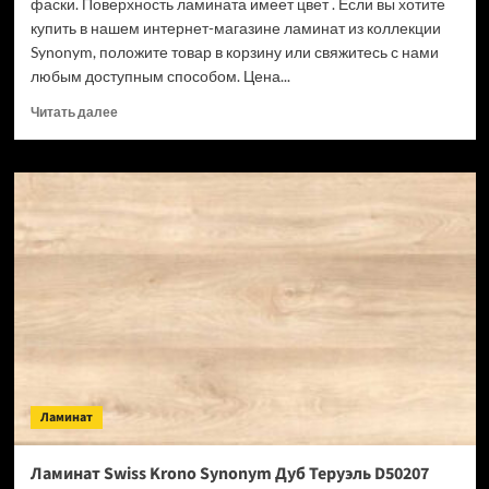
фаски. Поверхность ламината имеет цвет . Если вы хотите
купить в нашем интернет-магазине ламинат из коллекции
Synonym, положите товар в корзину или свяжитесь с нами
любым доступным способом. Цена...
Прочитать
Читать далее
больше
о
Ламинат
Swiss
Krono
Synonym
Риккарди
D50467
(Рейтинг
цен)
Ламинат
Ламинат Swiss Krono Synonym Дуб Теруэль D50207