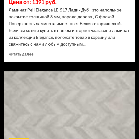
Цена от: 1391 руб.
Ламинат Peli Elegance LE-517 Ладик Дуб - это напольное
покрытие толщиной 8 мм, порода дерева , С фаской.
Поверхность ламината имеет цвет Бежево-коричневый.
Если вы хотите купить в нашем интернет-магазине ламинат
из коллекции Elegance, положите товар в корзину или
свяжитесь с нами любым доступным...
Прочитать
Читать далее
больше
о
Ламинат
Peli
Elegance
LE-
517
Ладик
Дуб
(Рейтинг
цен)