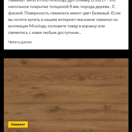
напольное покрытие толщиной 8 мм, порода дерева , С
фаской. Поверхность ламината имеет цвет Бежевый. Если
вы хотите купить в нашем интернет-магазине ламинат из
коллекции Mixology, положите товар в корзину или
свяжитесь с нами любым доступным...
Прочитать
Читать далее
больше
о
Ламинат
Swiss
Krono
Mixology
Дуб
Оливер
D50217
(Рейтинг
цен)
Ламинат