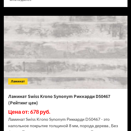
больше
о
Ламинат
Swiss
Krono
Mixology
Сосна
Арктическая
D7051
(Рейтинг
цен)
Ламинат
Ламинат Swiss Krono Synonym Риккарди D50467
(Рейтинг цен)
Цена от: 678 руб.
Ламинат Swiss Krono Synonym Риккарди D50467 - это
напольное покрытие толщиной 8 мм, порода дерева , Без