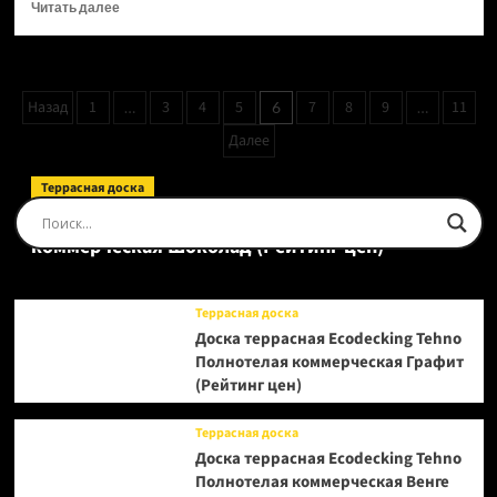
Прочитать
Читать далее
больше
о
Ламинат
Swiss
Пагинация
Назад
1
3
4
5
7
8
9
11
…
6
…
Krono
записей
Mixology
Далее
Дуб
Альтаис
Террасная доска
D1839
Доска террасная Ecodecking Tehno Полнотелая
(Рейтинг
цен)
коммерческая Шоколад (Рейтинг цен)
Террасная доска
Доска террасная Ecodecking Tehno
Полнотелая коммерческая Графит
(Рейтинг цен)
Террасная доска
Доска террасная Ecodecking Tehno
Полнотелая коммерческая Венге